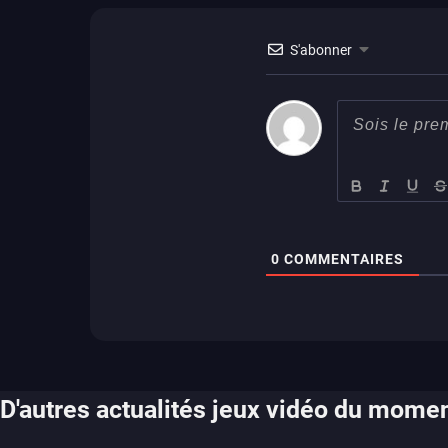
xbox series
ps4
xbox one
S'abonner
switch 2
0
COMMENTAIRES
D'autres actualités jeux vidéo du mome