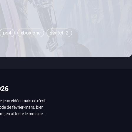
ps4
xbox one
switch 2
026
e jeux vidéo, mais ce n’est
iode de février-mars, bien
nt, en atteste le mois de
ui arrivera en août 2026.