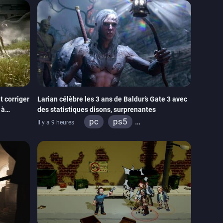
 corriger
Larian célèbre les 3 ans de Baldur’s Gate 3 avec
 à
des statistiques disons, surprenantes
pc
ps5
Il y a 9 heures
xbox series