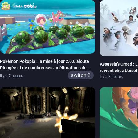
Pokémon Pokopia : la mise à jour 2.0.0 ajoute
Assassin’s Creed : 
Plongée et de nombreuses améliorations de
revient chez Ubisof
confort
switch 2
Il y a 7 heures
de la marque
Il y a 8 heures