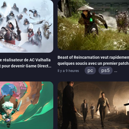
Beast of Reincarnation veut rapidement
Le réalisateur de AC Valhalla
quelques soucis avec un premier patch
t pour devenir Game Director
paraître bientôt
pc
ps5
Il y a 9 heures
xbox series