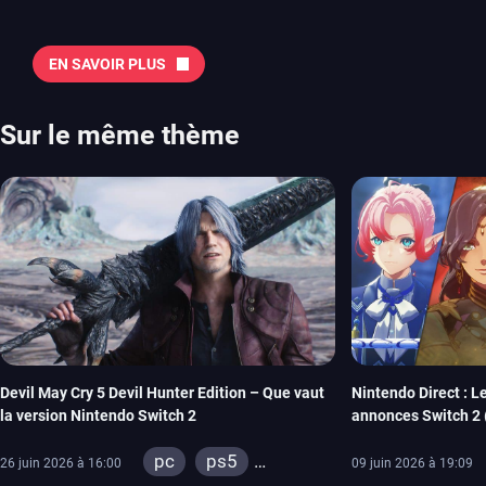
notre sélection en vidéo, qui revient sur les titres à ne pas manquer 
majeures. On pense évidemment au nouveau jeu de combat de Arc 
Tokon ou encore Beast of Reincarnation, qui nous montre que Game F
EN SAVOIR PLUS
chose d’ambitieux que Pokémon. On n’oubliera pas la période de G
Plague Tale et Metal Gear Solid qui seront là. La liste de toutes les s
2026 Vous trouverez ici tous les jeux majeurs qui sortiront au mois 
Sur le même thème
aussi les jeux de ce mois dans notre page dédiée…
Devil May Cry 5 Devil Hunter Edition – Que vaut
Nintendo Direct : 
la version Nintendo Switch 2
annonces Switch 2 
Xenoblade Genesis
pc
ps5
26 juin 2026 à 16:00
09 juin 2026 à 19:09