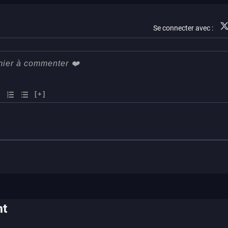
xbox series
xbox series
switch
ios
xbox one
Se connecter avec :
android
ps4
switch 2
ps vita
xbox one
wiiu
3ds
ps3
xbox 360
wii
switch 2
[+]
nt