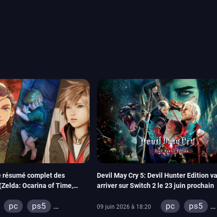
ou les productions plus
System Works avec Marvel
reak sait faire autre
amescom, avec Star Wars,
orties jeux vidéo de août
de juin. Vous trouverez
Le résumé complet des
Devil May Cry 5: Devil Hunter Edition v
(Zelda: Ocarina of Time,
arriver sur Switch 2 le 23 juin prochain
, Kingdom Hearts IV…)
pc
ps5
pc
ps5
09 juin 2026 à 18:20