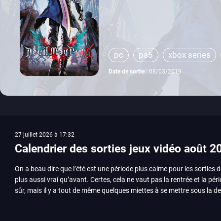
pc
ps5
xbox series
Date de sortie :
08/03/2019
27 juillet 2026 à 17:32
Calendrier des sorties jeux vidéo août 2
On a beau dire que l’été est une période plus calme pour les sorties d
plus aussi vrai qu’avant. Certes, cela ne vaut pas la rentrée et la pér
sûr, mais il y a tout de même quelques miettes à se mettre sous la de
juillet avec Assassin’s Creed et Splatoon. Voyons ensemble tout ce q
Quelles sont les sorties à retenir en août 2026 ? Avant de vous lister jeu par jeu, découvrez