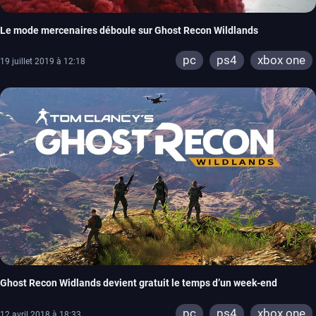
Le mode mercenaires déboule sur Ghost Recon Wildlands
pc
ps4
xbox one
19 juillet 2019 à 12:18
Ghost Recon Widlands devient gratuit le temps d’un week-end
pc
ps4
xbox one
12 avril 2018 à 18:33