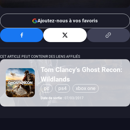
Ajoutez-nous à vos favoris
CET ARTICLE PEUT CONTENIR DES LIENS AFFILIÉS
Tom Clancy's Ghost Recon:
Wildlands
pc
ps4
xbox one
Date de sortie :
07/03/2017