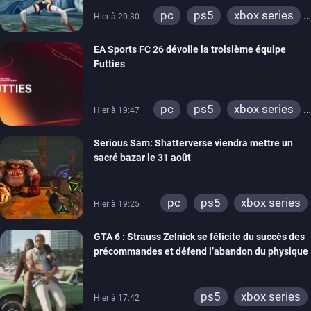
pc
ps5
xbox series
Hier à 20:30
switch
EA Sports FC 26 dévoile la troisième équipe
Futties
pc
ps5
xbox series
Hier à 19:47
switch
ps4
Serious Sam: Shatterverse viendra mettre un
xbox one
switch 2
sacré bazar le 31 août
pc
ps5
xbox series
Hier à 19:25
GTA 6 : Strauss Zelnick se félicite du succès des
précommandes et défend l’abandon du physique
ps5
xbox series
Hier à 17:42