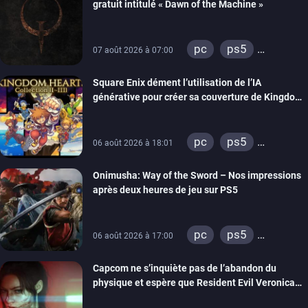
gratuit intitulé « Dawn of the Machine »
pc
ps5
07 août 2026 à 07:00
xbox series
Square Enix dément l’utilisation de l’IA
switch
ps4
générative pour créer sa couverture de Kingdom
xbox one
Hearts Collection
nintendo 64
pc
ps5
06 août 2026 à 18:01
xbox series
Onimusha: Way of the Sword – Nos impressions
switch 2
après deux heures de jeu sur PS5
pc
ps5
06 août 2026 à 17:00
xbox series
Capcom ne s’inquiète pas de l’abandon du
switch 2
physique et espère que Resident Evil Veronica
imitera Requiem pour dynamiser la série