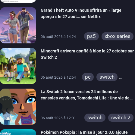
Grand Theft Auto VI nous offrira un « large
aperçu » le 27 août… sur Netflix
ps5
xbox series
06 août 2026 à 14:24
Minecraft arrivera gonflé à bloc le 27 octobre sur
Switch 2
pc
switch
06 août 2026 à 12:54
ps4
ps vita
La Switch 2 fonce vers les 24 millions de
xbox one
wiiu
consoles vendues, Tomodachi Life : Une vie de
3ds
ps3
rêve dépasse aujourd’hui les 8 millions
xbox 360
switch 2
switch
switch 2
06 août 2026 à 12:01
Pokémon Pokopia : la mise à jour 2.0.0 ajoute