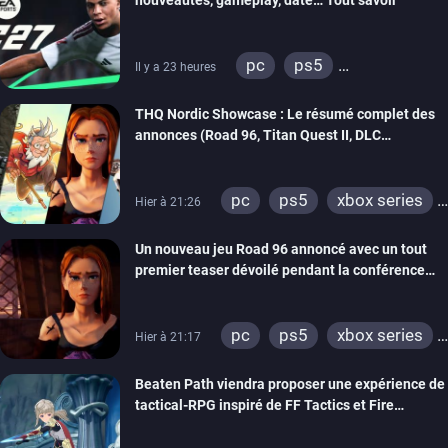
pc
ps5
Il y a 23 heures
xbox series
switch 2
THQ Nordic Showcase : Le résumé complet des
annonces (Road 96, Titan Quest II, DLC
REANIMAL…)
pc
ps5
xbox series
Hier à 21:26
switch
stadia
ps4
Un nouveau jeu Road 96 annoncé avec un tout
xbox one
switch 2
premier teaser dévoilé pendant la conférence
THQ Nordic
pc
ps5
xbox series
Hier à 21:17
switch
stadia
ps4
Beaten Path viendra proposer une expérience de
xbox one
tactical-RPG inspiré de FF Tactics et Fire
Emblem