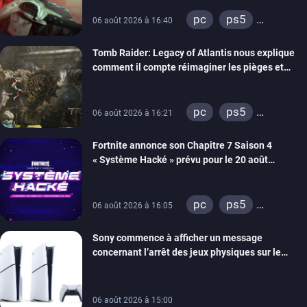
pc
ps5
06 août 2026 à 16:40
xbox series
Tomb Raider: Legacy of Atlantis nous explique
switch 2
comment il compte réimaginer les pièges et
énigmes dans une nouvelle vidéo des coulisses
de développement
pc
ps5
06 août 2026 à 16:21
xbox series
Fortnite annonce son Chapitre 7 Saison 4
switch 2
« Système Hacké » prévu pour le 20 août
prochain, tandis que Les Simpson ont fait leur
retour
pc
ps5
06 août 2026 à 16:05
xbox series
Sony commence à afficher un message
switch
ios
concernant l’arrêt des jeux physiques sur le
android
ps4
carton des PlayStation 5
xbox one
switch 2
06 août 2026 à 15:00