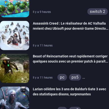
confort
switch 2
Il y a 9 heures
Assassin’s Creed : Le réalisateur de AC Valhalla
revient chez Ubisoft pour devenir Game Director
de la marque
Il y a 11 heures
Beast of Reincarnation veut rapidement corriger
quelques soucis avec un premier patch à paraître
bientôt
pc
ps5
Il y a 11 heures
xbox series
Larian célèbre les 3 ans de Baldur’s Gate 3 avec
des statistiques disons, surprenantes