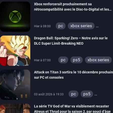
Xbox renforcerait prochainement sa
rétrocompatibilité avec le Disc-to-Digital et les
portages de jeux Xbox 360 sur PC
pc
xbox series
Hier à 08:00
xbox one
xbox 360
Dragon Ball: Sparking! Zero – Notre avis sur le
DLC Super Limit-Breaking NEO
pc
ps5
xbox series
Hier à 07:00
Attack on Titan 3 sortira le 10 décembre prochain
sur PC et consoles
pc
ps5
03 août 2026 à 19:33
xbox series
La série TV God of War va visiblement recaster
switch 2
Atreus et Thrud pour la saison 2, par souci d’âge