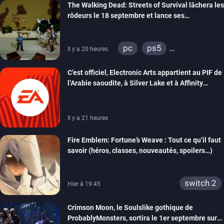
The Walking Dead: Streets of Survival lâchera les
rôdeurs le 18 septembre et lance ses
précommandes
pc
ps5
Il y a 20 heures
xbox series
switch
C’est officiel, Electronic Arts appartient au PIF de
switch 2
l’Arabie saoudite, à Silver Lake et à Affinity
Partners
Il y a 21 heures
Fire Emblem: Fortune’s Weave : Tout ce qu’il faut
savoir (héros, classes, nouveautés, spoilers…)
switch 2
Hier à 19:45
Crimson Moon, le Soulslike gothique de
ProbablyMonsters, sortira le 1er septembre sur