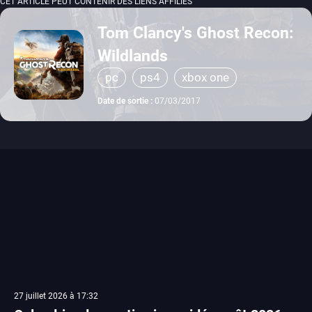
CET ARTICLE PEUT CONTENIR DES LIENS AFFILIÉS
Tom Clancy's Ghost Recon:
Wildlands
pc
ps4
xbox one
Date de sortie :
07/03/2017
27 juillet 2026 à 17:32