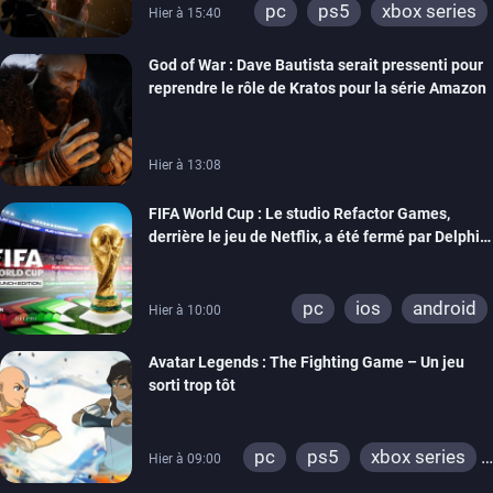
pc
ps5
xbox series
Hier à 15:40
God of War : Dave Bautista serait pressenti pour
reprendre le rôle de Kratos pour la série Amazon
Hier à 13:08
FIFA World Cup : Le studio Refactor Games,
derrière le jeu de Netflix, a été fermé par Delphi
Interactive
pc
ios
android
Hier à 10:00
Avatar Legends : The Fighting Game – Un jeu
sorti trop tôt
pc
ps5
xbox series
Hier à 09:00
switch
switch 2