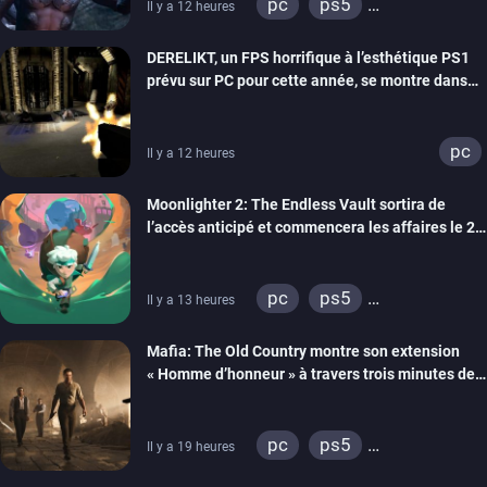
pc
ps5
Il y a 12 heures
xbox series
DERELIKT, un FPS horrifique à l’esthétique PS1
prévu sur PC pour cette année, se montre dans
un trailer de gameplay
pc
Il y a 12 heures
Moonlighter 2: The Endless Vault sortira de
l’accès anticipé et commencera les affaires le 2
septembre
pc
ps5
Il y a 13 heures
xbox series
Mafia: The Old Country montre son extension
« Homme d’honneur » à travers trois minutes de
gameplay commenté
pc
ps5
Il y a 19 heures
xbox series