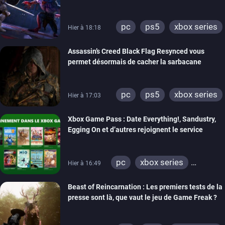
PC, PS5 et Xbox Series
pc
ps5
xbox series
Hier à 18:18
Assassin’s Creed Black Flag Resynced vous
permet désormais de cacher la sarbacane
pc
ps5
xbox series
Hier à 17:03
Xbox Game Pass : Date Everything!, Sandustry,
Egging On et d’autres rejoignent le service
pc
xbox series
Hier à 16:49
xbox one
Beast of Reincarnation : Les premiers tests de la
presse sont là, que vaut le jeu de Game Freak ?