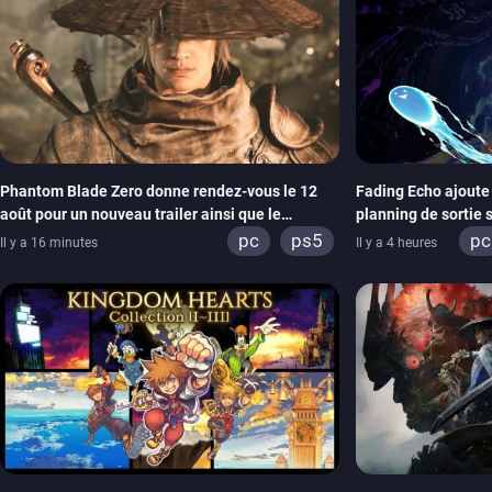
Phantom Blade Zero donne rendez-vous le 12
Fading Echo ajoute 
août pour un nouveau trailer ainsi que le
planning de sortie 
lancement des précommandes
pc
ps5
pc
Il y a 16 minutes
Il y a 4 heures
xb