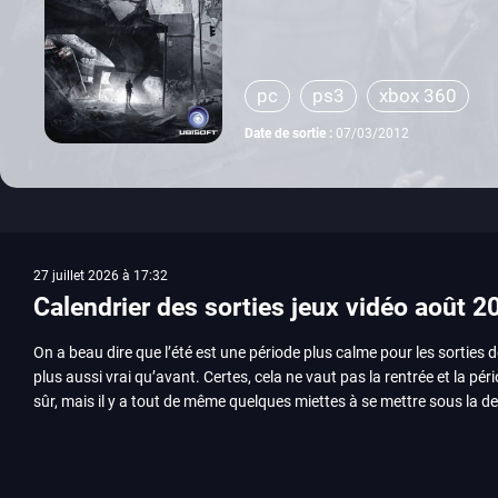
pc
ps3
xbox 360
Date de sortie :
07/03/2012
27 juillet 2026 à 17:32
Calendrier des sorties jeux vidéo août 2
On a beau dire que l’été est une période plus calme pour les sorties d
plus aussi vrai qu’avant. Certes, cela ne vaut pas la rentrée et la pér
sûr, mais il y a tout de même quelques miettes à se mettre sous la de
juillet avec Assassin’s Creed et Splatoon. Voyons ensemble tout ce q
Quelles sont les sorties à retenir en août 2026 ? Avant de vous lister jeu par jeu, découvrez
notre sélection en vidéo, qui revient sur les titres à ne pas manquer 