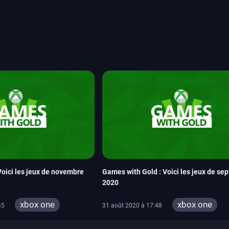
System Works avec Marvel
reak sait faire autre
amescom, avec Star Wars,
orties jeux vidéo de août
de juin. Vous trouverez
Voici les jeux de novembre
Games with Gold : Voici les jeux de se
2020
xbox one
xbox one
45
31 août 2020 à 17:48
xbox 360
xbox 360