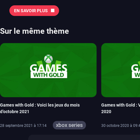
majeures. On pense évidemment au nouveau jeu de combat de Arc 
Tokon ou encore Beast of Reincarnation, qui nous montre que Game F
EN SAVOIR PLUS
chose d’ambitieux que Pokémon. On n’oubliera pas la période de G
Plague Tale et Metal Gear Solid qui seront là. La liste de toutes les s
2026 Vous trouverez ici tous les jeux majeurs qui sortiront au mois 
Sur le même thème
aussi les jeux de ce mois dans notre page dédiée…
Games with Gold : Voici les jeux du mois
Games with Gold : 
d’octobre 2021
2020
xbox series
28 septembre 2021 à 17:14
30 octobre 2020 à 09:
xbox one