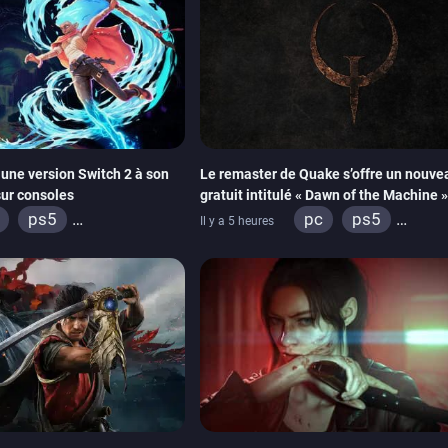
une version Switch 2 à son
Le remaster de Quake s’offre un nouv
sur consoles
gratuit intitulé « Dawn of the Machine »
ps5
pc
ps5
Il y a 5 heures
ox series
xbox series
swi
ps4
xbox one
nintendo 64