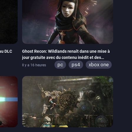
eau DLC
Ghost Recon: Wildlands renaît dans une mise à
jour gratuite avec du contenu inédit et des
visuels améliorés
pc
ps4
xbox one
Il y a 16 heures
tch