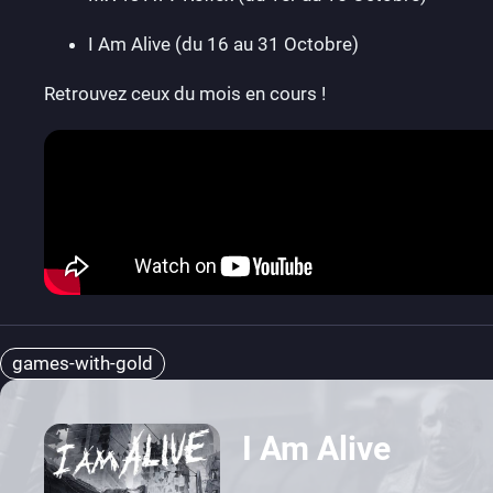
I Am Alive (du 16 au 31 Octobre)
Retrouvez ceux du mois en cours !
games-with-gold
I Am Alive