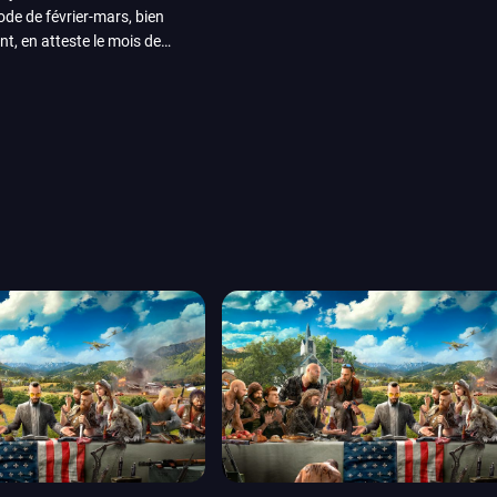
iode de février-mars, bien
nt, en atteste le mois de
ui arrivera en août 2026.
ou les productions plus
System Works avec Marvel
reak sait faire autre
amescom, avec Star Wars,
orties jeux vidéo de août
de juin. Vous trouverez