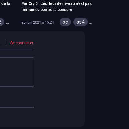
 de la
Far Cry 5 : L’éditeur de niveau n’est pas
immunisé contre la censure
5
pc
ps4
25 juin 2021 à 15:24
es
xbox one
ps4
Se connecter