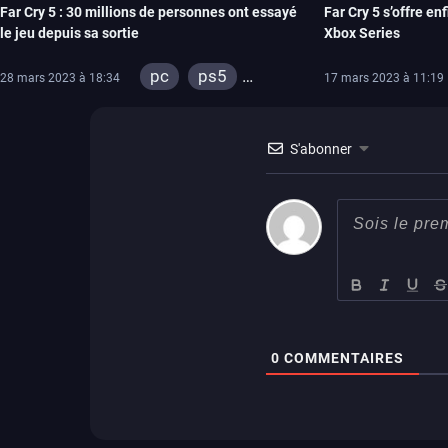
Far Cry 5 : 30 millions de personnes ont essayé
Far Cry 5 s’offre en
le jeu depuis sa sortie
Xbox Series
pc
ps5
28 mars 2023 à 18:34
17 mars 2023 à 11:19
xbox series
ps4
xbox one
S'abonner
0
COMMENTAIRES