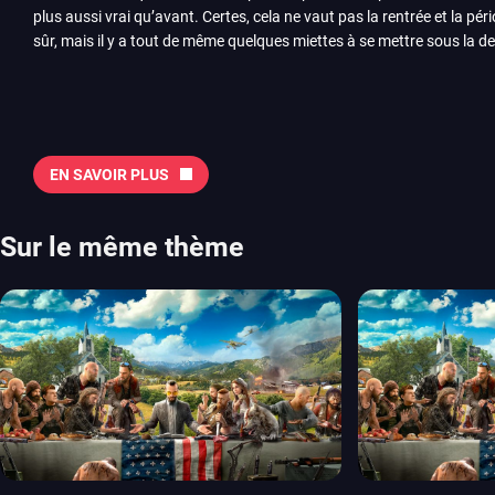
plus aussi vrai qu’avant. Certes, cela ne vaut pas la rentrée et la pér
sûr, mais il y a tout de même quelques miettes à se mettre sous la de
juillet avec Assassin’s Creed et Splatoon. Voyons ensemble tout ce q
Quelles sont les sorties à retenir en août 2026 ? Avant de vous lister jeu par jeu, découvrez
notre sélection en vidéo, qui revient sur les titres à ne pas manquer 
majeures. On pense évidemment au nouveau jeu de combat de Arc 
Tokon ou encore Beast of Reincarnation, qui nous montre que Game F
EN SAVOIR PLUS
chose d’ambitieux que Pokémon. On n’oubliera pas la période de G
Plague Tale et Metal Gear Solid qui seront là. La liste de toutes les s
2026 Vous trouverez ici tous les jeux majeurs qui sortiront au mois 
Sur le même thème
aussi les jeux de ce mois dans notre page dédiée…