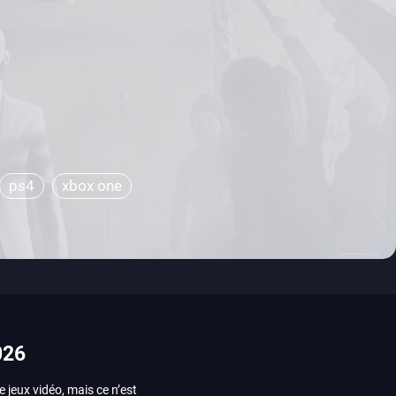
ps4
xbox one
026
e jeux vidéo, mais ce n’est