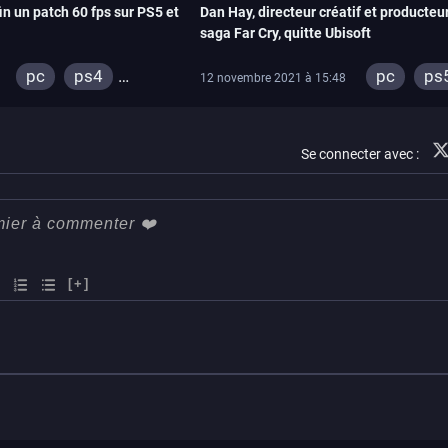
fin un patch 60 fps sur PS5 et
Dan Hay, directeur créatif et producteur
saga Far Cry, quitte Ubisoft
pc
ps4
pc
ps
12 novembre 2021 à 15:48
xbox one
xbox seri
stadia
Se connecter avec :
xbox one
[+]