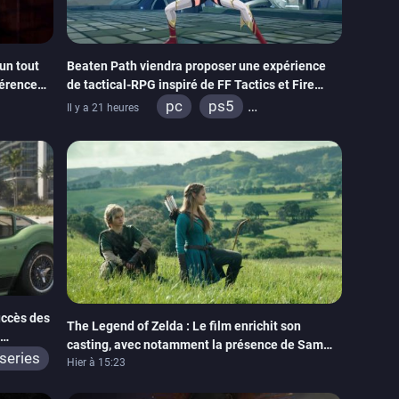
un tout
Beaten Path viendra proposer une expérience
férence
de tactical-RPG inspiré de FF Tactics et Fire
Emblem
pc
ps5
Il y a 21 heures
itch
xbox series
switch
uccès des
The Legend of Zelda : Le film enrichit son
casting, avec notamment la présence de Sam
series
Neill
Hier à 15:23