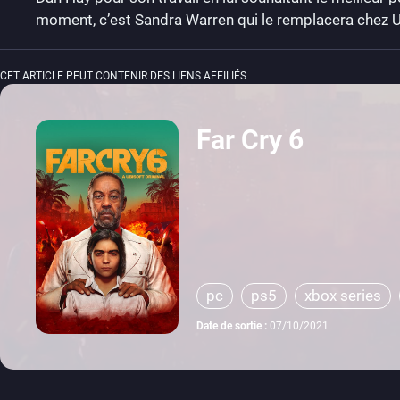
moment, c’est Sandra Warren qui le remplacera chez U
CET ARTICLE PEUT CONTENIR DES LIENS AFFILIÉS
Far Cry 6
pc
ps5
xbox series
Date de sortie :
07/10/2021