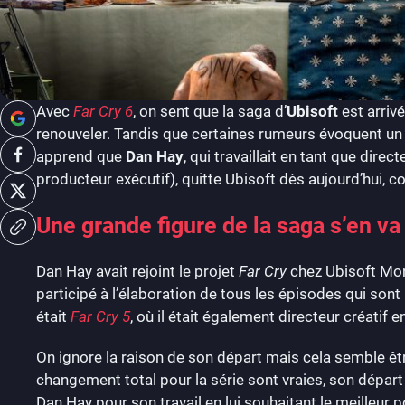
Avec
Far Cry 6
, on sent que la saga d’
Ubisoft
est arriv
renouveler. Tandis que certaines rumeurs évoquent un
apprend que
Dan Hay
, qui travaillait en tant que dire
producteur exécutif), quitte Ubisoft dès aujourd’hui,
Une grande figure de la saga s’en va
Dan Hay avait rejoint le projet
Far Cry
chez Ubisoft Mon
participé à l’élaboration de tous les épisodes qui sont
était
Far Cry 5
, où il était également directeur créatif e
On ignore la raison de son départ mais cela semble êtr
changement total pour la série sont vraies, son départ
Dan Hay pour son travail en lui souhaitant le meilleur p