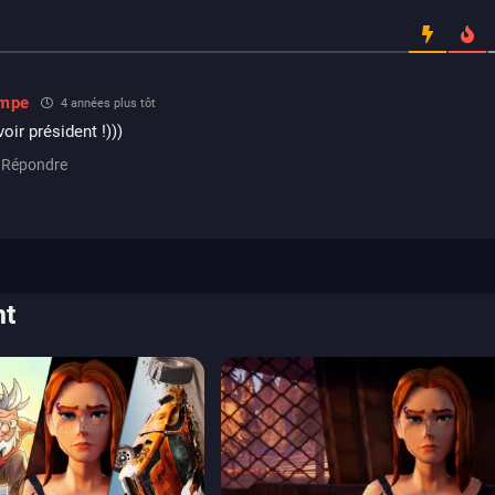
ampe
4 années plus tôt
voir président !)))
Répondre
nt