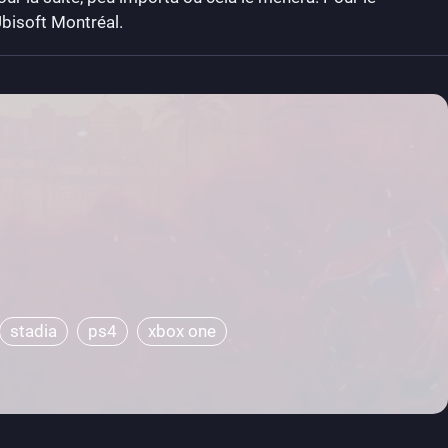
bisoft Montréal.
stadia
ps4
xbox one