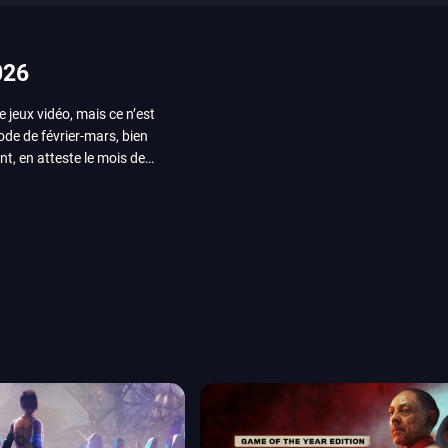
026
e jeux vidéo, mais ce n’est
iode de février-mars, bien
nt, en atteste le mois de
ui arrivera en août 2026.
ou les productions plus
System Works avec Marvel
reak sait faire autre
amescom, avec Star Wars,
orties jeux vidéo de août
de juin. Vous trouverez