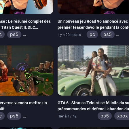
se : Le résumé complet des
Un nouveau jeu Road 96 annoncé avec 
Titan Quest II, DLC
premier teaser dévoilé pendant la con
THQ Nordic
c
ps5
pc
ps5
Il y a 20 heures
box series
switch
xbox series
sw
tadia
ps4
stadia
ps4
box one
switch 2
xbox one
erverse viendra mettre un
GTA 6 : Strauss Zelnick se félicite du s
oût
précommandes et défend l’abandon du
physique
c
ps5
ps5
xbox 
Hier à 17:42
box series