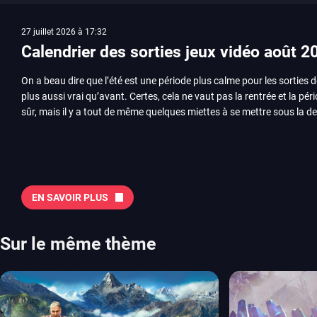
27 juillet 2026 à 17:32
Calendrier des sorties jeux vidéo août 2
On a beau dire que l’été est une période plus calme pour les sorties d
plus aussi vrai qu’avant. Certes, cela ne vaut pas la rentrée et la pér
sûr, mais il y a tout de même quelques miettes à se mettre sous la de
juillet avec Assassin’s Creed et Splatoon. Voyons ensemble tout ce q
Quelles sont les sorties à retenir en août 2026 ? Avant de vous lister jeu par jeu, découvrez
notre sélection en vidéo, qui revient sur les titres à ne pas manquer 
majeures. On pense évidemment au nouveau jeu de combat de Arc 
Tokon ou encore Beast of Reincarnation, qui nous montre que Game F
EN SAVOIR PLUS
chose d’ambitieux que Pokémon. On n’oubliera pas la période de G
Plague Tale et Metal Gear Solid qui seront là. La liste de toutes les s
2026 Vous trouverez ici tous les jeux majeurs qui sortiront au mois 
Sur le même thème
aussi les jeux de ce mois dans notre page dédiée…