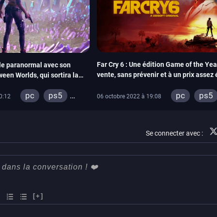
Far Cry 6 : Une édition Game of the Yea
 le paranormal avec son
vente, sans prévenir et à un prix assez 
een Worlds, qui sortira la
pc
ps5
pc
ps5
06 octobre 2022 à 19:08
0:12
xbox serie
xbox series
stadia
stadia
ps4
Se connecter avec :
xbox one
xbox one
[+]