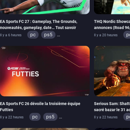
EA Sports FC 27 : Gameplay, The Grounds,
THQ Nordic Showca
nouveautés, gameplay, date… Tout savoir
annonces (Road 96, 
REANIMAL…)
pc
ps5
p
Il y a 6 heures
Il y a 20 heures
xbox series
switch 2
x
s
x
EA Sports FC 26 dévoile la troisième équipe
Serious Sam: Shatt
Futties
sacré bazar le 31 a
pc
ps5
p
Il y a 22 heures
Il y a 22 heures
xbox series
switch
x