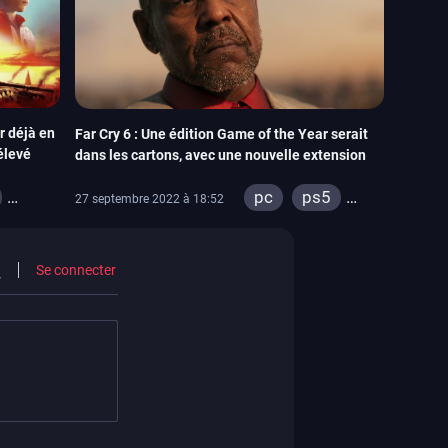
r déjà en
Far Cry 6 : Une édition Game of the Year serait
élevé
dans les cartons, avec une nouvelle extension
pc
ps5
27 septembre 2022 à 18:52
s
xbox series
ps4
stadia
ps4
Se connecter
xbox one