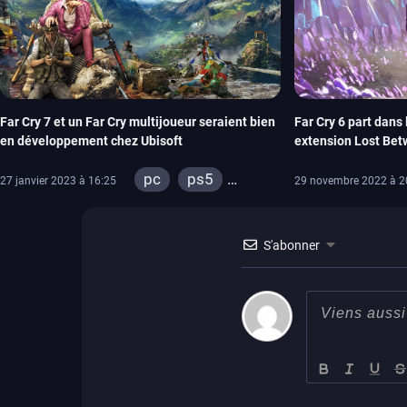
Far Cry 7 et un Far Cry multijoueur seraient bien
Far Cry 6 part dans
en développement chez Ubisoft
extension Lost Betw
semaine prochaine
pc
ps5
27 janvier 2023 à 16:25
29 novembre 2022 à 2
xbox series
stadia
ps4
S'abonner
xbox one