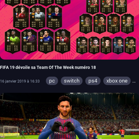
FIFA 19 dévoile sa Team Of The Week numéro 18
pc
switch
ps4
xbox one
16 janvier 2019 à 16:33
ps3
xbox 360