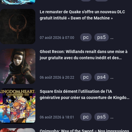
xbox series
Le remaster de Quake s’offre un nouveau DLC
gratuit intitulé « Dawn of the Machine »
pc
ps5
07 août 2026 à 07:00
xbox series
Ghost Recon: Wildlands renaît dans une mise à
switch
ps4
jour gratuite avec du contenu inédit et des
xbox one
visuels améliorés
nintendo 64
pc
ps4
06 août 2026 à 20:22
xbox one
Square Enix dément l’utilisation de l’IA
générative pour créer sa couverture de Kingdom
Hearts Collection
pc
ps5
06 août 2026 à 18:01
xbox series
Onimusha: Way of the Sword – Nos impressions