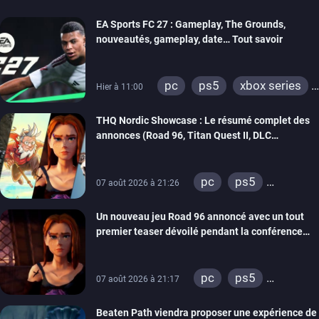
EA Sports FC 27 : Gameplay, The Grounds,
nouveautés, gameplay, date… Tout savoir
pc
ps5
xbox series
Hier à 11:00
switch 2
THQ Nordic Showcase : Le résumé complet des
annonces (Road 96, Titan Quest II, DLC
REANIMAL…)
pc
ps5
07 août 2026 à 21:26
xbox series
Un nouveau jeu Road 96 annoncé avec un tout
switch
stadia
premier teaser dévoilé pendant la conférence
ps4
xbox one
THQ Nordic
switch 2
pc
ps5
07 août 2026 à 21:17
xbox series
Beaten Path viendra proposer une expérience de
switch
stadia