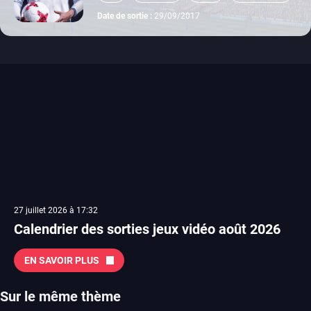
ps3
xbox 360
Date de sortie :
29/09/2017
27 juillet 2026 à 17:32
Calendrier des sorties jeux vidéo août 2026
EN SAVOIR PLUS
Sur le même thème