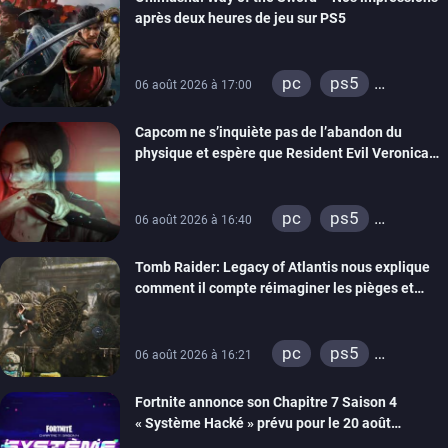
switch 2
après deux heures de jeu sur PS5
pc
ps5
06 août 2026 à 17:00
xbox series
Capcom ne s’inquiète pas de l’abandon du
switch 2
physique et espère que Resident Evil Veronica
imitera Requiem pour dynamiser la série
pc
ps5
06 août 2026 à 16:40
xbox series
Tomb Raider: Legacy of Atlantis nous explique
switch 2
comment il compte réimaginer les pièges et
énigmes dans une nouvelle vidéo des coulisses
de développement
pc
ps5
06 août 2026 à 16:21
xbox series
Fortnite annonce son Chapitre 7 Saison 4
switch 2
« Système Hacké » prévu pour le 20 août
prochain, tandis que Les Simpson ont fait leur