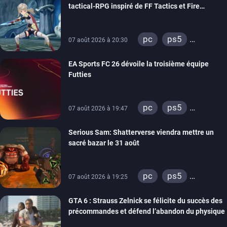
tactical-RPG inspiré de FF Tactics et Fire
ps4
xbox one
Emblem
pc
ps5
07 août 2026 à 20:30
xbox series
EA Sports FC 26 dévoile la troisième équipe
switch
Futties
pc
ps5
07 août 2026 à 19:47
xbox series
Serious Sam: Shatterverse viendra mettre un
switch
ps4
sacré bazar le 31 août
xbox one
switch 2
pc
ps5
07 août 2026 à 19:25
xbox series
GTA 6 : Strauss Zelnick se félicite du succès des
précommandes et défend l’abandon du physique