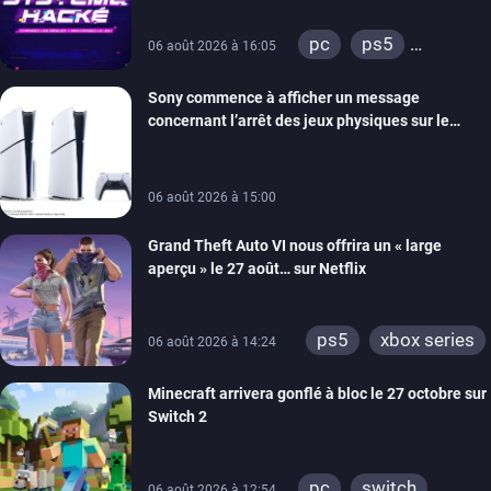
retour
pc
ps5
06 août 2026 à 16:05
xbox series
Sony commence à afficher un message
switch
ios
concernant l’arrêt des jeux physiques sur le
android
ps4
carton des PlayStation 5
xbox one
switch 2
06 août 2026 à 15:00
Grand Theft Auto VI nous offrira un « large
aperçu » le 27 août… sur Netflix
ps5
xbox series
06 août 2026 à 14:24
Minecraft arrivera gonflé à bloc le 27 octobre sur
Switch 2
pc
switch
06 août 2026 à 12:54