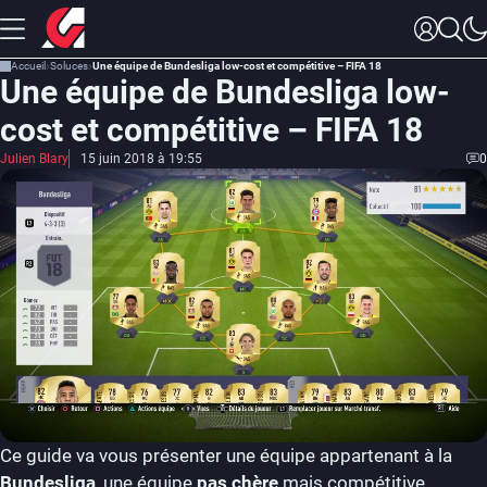
Accueil
Soluces
Une équipe de Bundesliga low-cost et compétitive – FIFA 18
Une équipe de Bundesliga low-
cost et compétitive – FIFA 18
Julien Blary
15 juin 2018 à 19:55
0
Ce guide va vous présenter une équipe appartenant à la
Bundesliga
, une équipe
pas
chère
mais compétitive