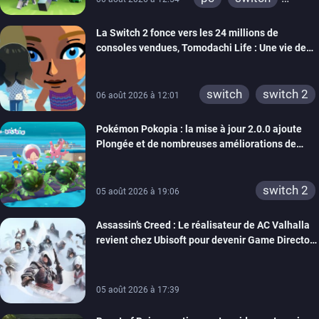
ps4
ps vita
La Switch 2 fonce vers les 24 millions de
xbox one
wiiu
consoles vendues, Tomodachi Life : Une vie de
3ds
ps3
rêve dépasse aujourd’hui les 8 millions
xbox 360
switch 2
switch
switch 2
06 août 2026 à 12:01
Pokémon Pokopia : la mise à jour 2.0.0 ajoute
Plongée et de nombreuses améliorations de
confort
switch 2
05 août 2026 à 19:06
Assassin’s Creed : Le réalisateur de AC Valhalla
revient chez Ubisoft pour devenir Game Director
de la marque
05 août 2026 à 17:39