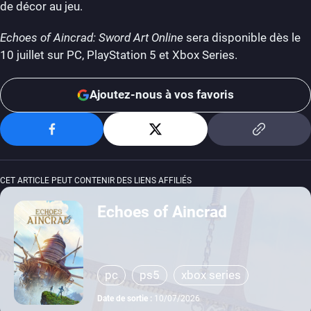
de décor au jeu.
Echoes of Aincrad: Sword Art Online
sera disponible dès le
10 juillet sur PC, PlayStation 5 et Xbox Series.
Ajoutez-nous à vos favoris
CET ARTICLE PEUT CONTENIR DES LIENS AFFILIÉS
Echoes of Aincrad
pc
ps5
xbox series
Date de sortie :
10/07/2026