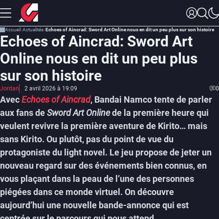
Accueil
Actualités
Echoes of Aincrad: Sword Art Online nous en dit un peu plus sur son histoire
Echoes of Aincrad: Sword Art
Online nous en dit un peu plus
sur son histoire
Jordan
2 avril 2026 à 19:09
0
Avec
Echoes of Aincrad
, Bandai Namco tente de parler
aux fans de
Sword Art Online
de la première heure qui
veulent revivre la première aventure de Kirito… mais
sans Kirito. Ou plutôt, pas du point de vue du
protagoniste du light novel. Le jeu propose de jeter un
nouveau regard sur des événements bien connus, en
vous plaçant dans la peau de l’une des personnes
piégées dans ce monde virtuel. On découvre
aujourd’hui une nouvelle bande-annonce qui est
centrée sur le parcours qui nous attend.