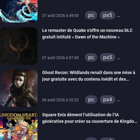
pc
ps5
07 août 2026 à 08:00
xbox series
Le remaster de Quake s’offre un nouveau DLC
gratuit intitulé « Dawn of the Machine »
pc
ps5
07 août 2026 à 07:00
xbox series
Ghost Recon: Wildlands renaît dans une mise à
switch
ps4
jour gratuite avec du contenu inédit et des
xbox one
visuels améliorés
nintendo 64
pc
ps4
06 août 2026 à 20:22
xbox one
Square Enix dément l’utilisation de l’IA
générative pour créer sa couverture de Kingdom
Hearts Collection