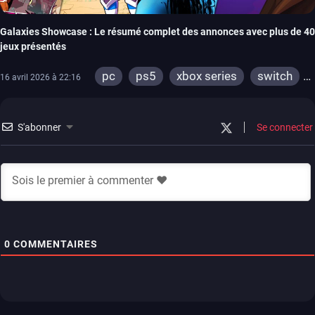
Galaxies Showcase : Le résumé complet des annonces avec plus de 40
jeux présentés
pc
ps5
xbox series
switch
16 avril 2026 à 22:16
ps4
xbox one
switch 2
S'abonner
Se connecter
0
COMMENTAIRES