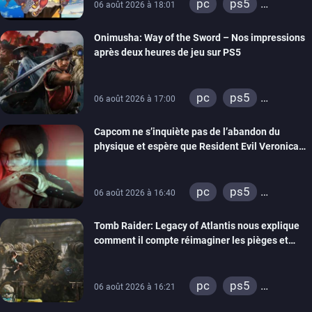
pc
ps5
06 août 2026 à 18:01
xbox series
Onimusha: Way of the Sword – Nos impressions
switch 2
après deux heures de jeu sur PS5
pc
ps5
06 août 2026 à 17:00
xbox series
Capcom ne s’inquiète pas de l’abandon du
switch 2
physique et espère que Resident Evil Veronica
imitera Requiem pour dynamiser la série
pc
ps5
06 août 2026 à 16:40
xbox series
Tomb Raider: Legacy of Atlantis nous explique
switch 2
comment il compte réimaginer les pièges et
énigmes dans une nouvelle vidéo des coulisses
de développement
pc
ps5
06 août 2026 à 16:21
xbox series