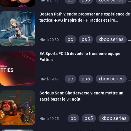
Hier à 21:17
switch
stadia
ps4
Beaten Path viendra proposer une expérience de
xbox one
tactical-RPG inspiré de FF Tactics et Fire
Emblem
pc
ps5
xbox series
Hier à 20:30
switch
EA Sports FC 26 dévoile la troisième équipe
Futties
pc
ps5
xbox series
Hier à 19:47
switch
ps4
Serious Sam: Shatterverse viendra mettre un
xbox one
switch 2
sacré bazar le 31 août
pc
ps5
xbox series
Hier à 19:25