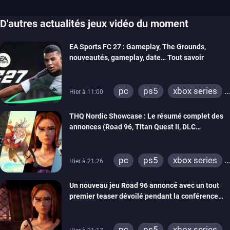
D'autres actualités jeux vidéo du moment
EA Sports FC 27 : Gameplay, The Grounds,
nouveautés, gameplay, date… Tout savoir
pc
ps5
xbox series
Hier à 11:00
switch 2
THQ Nordic Showcase : Le résumé complet des
annonces (Road 96, Titan Quest II, DLC
REANIMAL…)
pc
ps5
xbox series
Hier à 21:26
switch
stadia
ps4
Un nouveau jeu Road 96 annoncé avec un tout
xbox one
switch 2
premier teaser dévoilé pendant la conférence
THQ Nordic
pc
ps5
xbox series