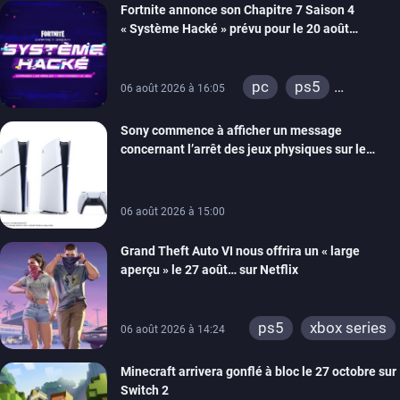
Fortnite annonce son Chapitre 7 Saison 4
switch 2
« Système Hacké » prévu pour le 20 août
prochain, tandis que Les Simpson ont fait leur
retour
pc
ps5
06 août 2026 à 16:05
xbox series
Sony commence à afficher un message
switch
ios
concernant l’arrêt des jeux physiques sur le
android
ps4
carton des PlayStation 5
xbox one
switch 2
06 août 2026 à 15:00
Grand Theft Auto VI nous offrira un « large
aperçu » le 27 août… sur Netflix
ps5
xbox series
06 août 2026 à 14:24
Minecraft arrivera gonflé à bloc le 27 octobre sur
Switch 2