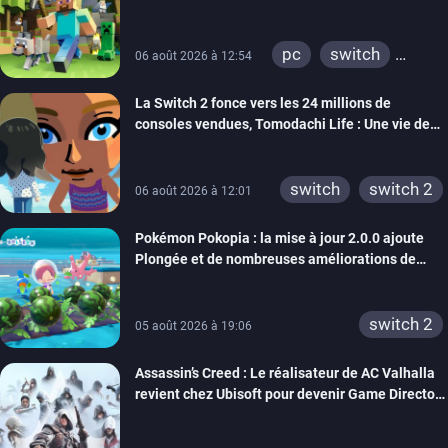
pc
switch
06 août 2026 à 12:54
ps4
ps vita
La Switch 2 fonce vers les 24 millions de
xbox one
wiiu
consoles vendues, Tomodachi Life : Une vie de
3ds
ps3
rêve dépasse aujourd’hui les 8 millions
xbox 360
switch 2
switch
switch 2
06 août 2026 à 12:01
Pokémon Pokopia : la mise à jour 2.0.0 ajoute
Plongée et de nombreuses améliorations de
confort
switch 2
05 août 2026 à 19:06
Assassin’s Creed : Le réalisateur de AC Valhalla
revient chez Ubisoft pour devenir Game Director
de la marque