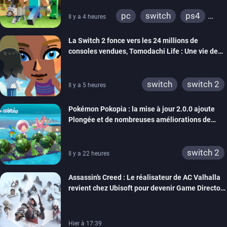
pc
switch
ps4
Il y a 4 heures
ps vita
xbox one
La Switch 2 fonce vers les 24 millions de
wiiu
3ds
ps3
consoles vendues, Tomodachi Life : Une vie de
xbox 360
switch 2
rêve dépasse aujourd’hui les 8 millions
switch
switch 2
Il y a 5 heures
Pokémon Pokopia : la mise à jour 2.0.0 ajoute
Plongée et de nombreuses améliorations de
confort
switch 2
Il y a 22 heures
Assassin’s Creed : Le réalisateur de AC Valhalla
revient chez Ubisoft pour devenir Game Director
de la marque
Hier à 17:39