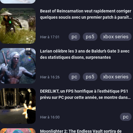
Beast of Reincarnation veut rapidement corriger
quelques soucis avec un premier patch à paraître
bientôt
pc
ps5
xbox series
Hier à 17:01
Larian célèbre les 3 ans de Baldur’s Gate 3 avec
des statistiques disons, surprenantes
pc
ps5
xbox series
Hier à 16:26
DERELIKT, un FPS horrifique à l’esthétique PS1
prévu sur PC pour cette année, se montre dans
un trailer de gameplay
pc
Hier à 16:00
Moonlighter 2: The Endless Vault sortira de