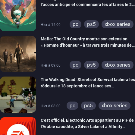
l’accès anticipé et commencera les affaires le 2
septembre
pc
ps5
xbox series
Hier à 15:00
Mafia: The Old Country montre son extension
« Homme d’honneur » à travers trois minutes de
gameplay commenté
pc
ps5
xbox series
Hier à 09:00
The Walking Dead: Streets of Survival lâchera les
rôdeurs le 18 septembre et lance ses
précommandes
pc
ps5
xbox series
Hier à 08:00
switch
switch 2
C’est officiel, Electronic Arts appartient au PIF de
l’Arabie saoudite, à Silver Lake et à Affinity
Partners