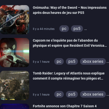
Onimusha: Way of the Sword – Nos impressions
après deux heures de jeu sur PS5
pc
ps5
Il y a 44 minutes
xbox series
switch 2
Capcom ne s’inquiète pas de l’abandon du
physique et espère que Resident Evil Veronica
imitera Requiem pour dynamiser la série
pc
ps5
xbox series
Il y a 1 heure
switch 2
Tomb Raider: Legacy of Atlantis nous explique
comment il compte réimaginer les pièges et
énigmes dans une nouvelle vidéo des coulisses
de développement
pc
ps5
xbox series
Il y a 1 heure
switch 2
Fortnite annonce son Chapitre 7 Saison 4