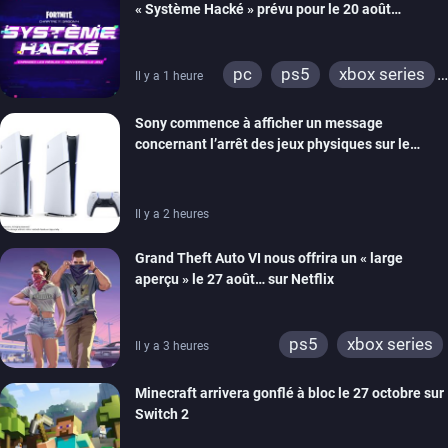
« Système Hacké » prévu pour le 20 août
prochain, tandis que Les Simpson ont fait leur
retour
pc
ps5
xbox series
Il y a 1 heure
switch
ios
android
Sony commence à afficher un message
ps4
xbox one
concernant l’arrêt des jeux physiques sur le
switch 2
carton des PlayStation 5
Il y a 2 heures
Grand Theft Auto VI nous offrira un « large
aperçu » le 27 août… sur Netflix
ps5
xbox series
Il y a 3 heures
Minecraft arrivera gonflé à bloc le 27 octobre sur
Switch 2