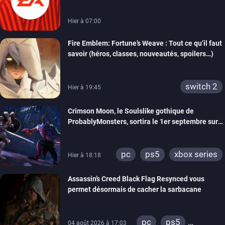
Hier à 07:00
Fire Emblem: Fortune’s Weave : Tout ce qu’il faut
savoir (héros, classes, nouveautés, spoilers…)
switch 2
Hier à 19:45
Crimson Moon, le Soulslike gothique de
ProbablyMonsters, sortira le 1er septembre sur
PC, PS5 et Xbox Series
pc
ps5
xbox series
Hier à 18:18
Assassin’s Creed Black Flag Resynced vous
permet désormais de cacher la sarbacane
pc
ps5
04 août 2026 à 17:03