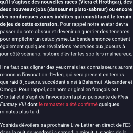
qu’il s’agisse des nouvelles races (Viera et Hrothgar), des
deux nouveaux jobs (danseur et pisto-sabreur) ou encore
des nombreuses zones inédites qui constituent le terrain
de jeu de cette extension.
Pour rappel notre avatar devra
passer du côté obscur et devenir un guerrier des ténèbres
pour empêcher un cataclysme. La bande annonce contient
également quelques révélations réservées aux joueurs à
jour côté scénario, histoire d’éviter les spoilers malheureux.
Il ne faut pas cligner des yeux mais les connaisseurs auront
reconnus l’invocation d’Eden, qui sera présent en temps
que raid 8 joueurs, succédant ainsi à Bahamut, Alexander et
Omega. Pour rappel, son nom original en français est
Orbital et il s’agit de l’invocation la plus puissante de
Final
Fantasy VIII
dont
le remaster a été confirmé
quelques
minutes plus tard.
Yoshida dévoilera sa prochaine Live Letter en direct de l’E3
dans le nuit de vendredi à samedi à minuit. Il s’agira de la