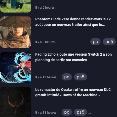
Il y a 5 heures
Phantom Blade Zero donne rendez-vous le 12
août pour un nouveau trailer ainsi que le
lancement des précommandes
pc
ps5
Il y a 8 heures
Fading Echo ajoute une version Switch 2 à son
planning de sortie sur consoles
pc
ps5
Il y a 12 heures
xbox series
Le remaster de Quake s’offre un nouveau DLC
gratuit intitulé « Dawn of the Machine »
pc
ps5
Il y a 13 heures