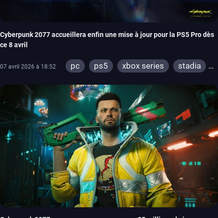
Cyberpunk 2077 accueillera enfin une mise à jour pour la PS5 Pro dès
ce 8 avril
pc
ps5
xbox series
stadia
07 avril 2026 à 18:52
ps4
xbox one
switch 2