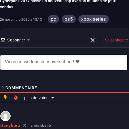
Cyberpunk 2077 passe un nouveau cap avec 35 millions de jeux
vendus
pc
ps5
xbox series
26 novembre 2025 à 18:13
stadia
ps4
xbox one
switch 2
S'abonner
Se connecter
1
COMMENTAIRE
plus de votes
Davykuro
1 année plus tôt