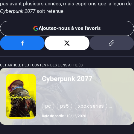
pas avant plusieurs années, mais espérons que la leçon de
Cyberpunk 2077
soit retenue.
Ajoutez-nous à vos favoris
CET ARTICLE PEUT CONTENIR DES LIENS AFFILIÉS
Cyberpunk 2077
pc
ps5
xbox series
stadia
ps4
xbox one
Date de sortie :
10/12/2020
switch 2