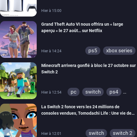
Hier à 15:00
Grand Theft Auto VI nous offrira un « large
aperçu » le 27 août… sur Netflix
ps5
xbox series
Hier à 14:24
Minecraft arrivera gonflé à bloc le 27 octobre sur
Switch 2
pc
switch
ps4
Hier à 12:54
ps vita
xbox one
La Switch 2 fonce vers les 24 millions de
wiiu
3ds
ps3
consoles vendues, Tomodachi Life : Une vie de
xbox 360
switch 2
rêve dépasse aujourd’hui les 8 millions
switch
switch 2
Hier à 12:01