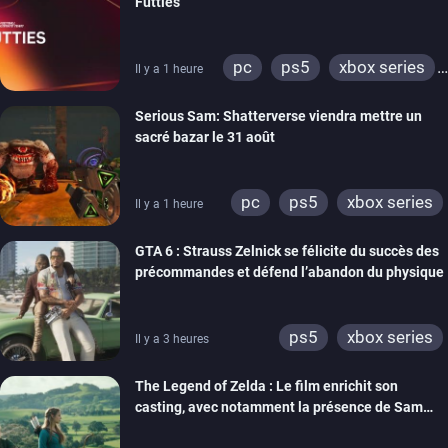
Futties
pc
ps5
xbox series
Il y a 1 heure
switch
ps4
Serious Sam: Shatterverse viendra mettre un
xbox one
switch 2
sacré bazar le 31 août
pc
ps5
xbox series
Il y a 1 heure
GTA 6 : Strauss Zelnick se félicite du succès des
précommandes et défend l’abandon du physique
ps5
xbox series
Il y a 3 heures
The Legend of Zelda : Le film enrichit son
casting, avec notamment la présence de Sam
Neill