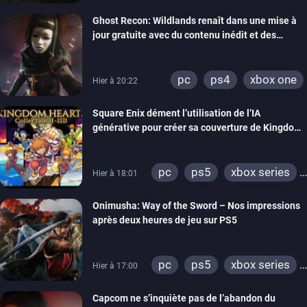
xbox series
switch
Ghost Recon: Wildlands renaît dans une mise à
ps4
xbox one
jour gratuite avec du contenu inédit et des
nintendo 64
visuels améliorés
pc
ps4
xbox one
Hier à 20:22
Square Enix dément l’utilisation de l’IA
générative pour créer sa couverture de Kingdom
Hearts Collection
pc
ps5
xbox series
Hier à 18:01
switch 2
Onimusha: Way of the Sword – Nos impressions
après deux heures de jeu sur PS5
pc
ps5
xbox series
Hier à 17:00
switch 2
Capcom ne s’inquiète pas de l’abandon du