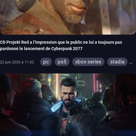
CD Projekt Red a l’impression que le public ne lui a toujours pas
pardonné le lancement de Cyberpunk 2077
pc
ps5
xbox series
stadia
22 juin 2026 à 11:02
ps4
xbox one
switch 2