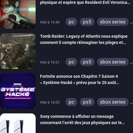
physique et espère que Resident Evil Veronica
imitera Requiem pour dynamiser la série
pc
ps5
xbox series
Hier à 16:40
switch 2
Tomb Raider: Legacy of Atlantis nous explique
comment il compte réimaginer les pièges et
énigmes dans une nouvelle vidéo des coulisses
de développement
pc
ps5
xbox series
Hier à 16:21
switch 2
Fortnite annonce son Chapitre 7 Saison 4
« Système Hacké » prévu pour le 20 août
prochain, tandis que Les Simpson ont fait leur
retour
pc
ps5
xbox series
Hier à 16:05
switch
ios
android
Sony commence à afficher un message
ps4
xbox one
concernant l’arrêt des jeux physiques sur le
switch 2
carton des PlayStation 5