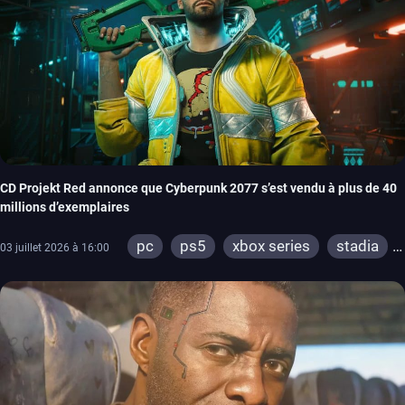
CD Projekt Red annonce que Cyberpunk 2077 s’est vendu à plus de 40
millions d’exemplaires
pc
ps5
xbox series
stadia
03 juillet 2026 à 16:00
ps4
xbox one
switch 2