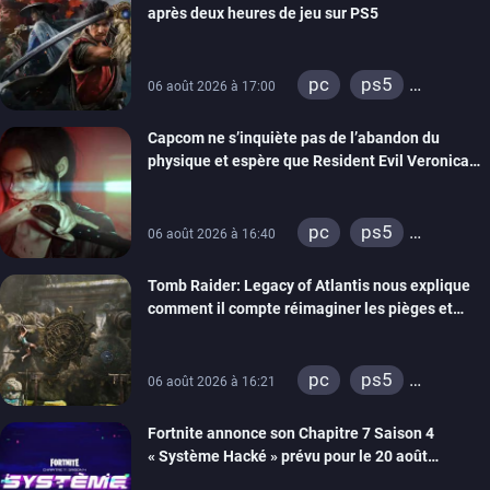
après deux heures de jeu sur PS5
pc
ps5
06 août 2026 à 17:00
xbox series
Capcom ne s’inquiète pas de l’abandon du
switch 2
physique et espère que Resident Evil Veronica
imitera Requiem pour dynamiser la série
pc
ps5
06 août 2026 à 16:40
xbox series
Tomb Raider: Legacy of Atlantis nous explique
switch 2
comment il compte réimaginer les pièges et
énigmes dans une nouvelle vidéo des coulisses
de développement
pc
ps5
06 août 2026 à 16:21
xbox series
Fortnite annonce son Chapitre 7 Saison 4
switch 2
« Système Hacké » prévu pour le 20 août
prochain, tandis que Les Simpson ont fait leur