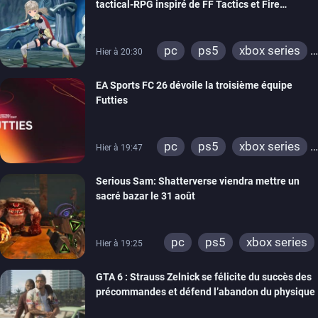
tactical-RPG inspiré de FF Tactics et Fire
Emblem
pc
ps5
xbox series
Hier à 20:30
switch
EA Sports FC 26 dévoile la troisième équipe
Futties
pc
ps5
xbox series
Hier à 19:47
switch
ps4
Serious Sam: Shatterverse viendra mettre un
xbox one
switch 2
sacré bazar le 31 août
pc
ps5
xbox series
Hier à 19:25
GTA 6 : Strauss Zelnick se félicite du succès des
précommandes et défend l’abandon du physique