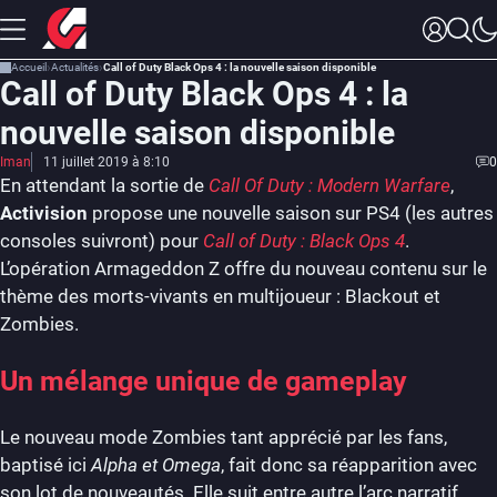
Accueil
Actualités
Call of Duty Black Ops 4 : la nouvelle saison disponible
Call of Duty Black Ops 4 : la
nouvelle saison disponible
Iman
11 juillet 2019 à 8:10
0
En attendant la sortie de
Call Of Duty : Modern Warfare
,
Activision
propose une nouvelle saison sur PS4 (les autres
consoles suivront) pour
Call of Duty : Black Ops 4
.
L’opération Armageddon Z offre du nouveau contenu sur le
thème des morts-vivants en multijoueur : Blackout et
Zombies.
Un mélange unique de gameplay
Le nouveau mode Zombies tant apprécié par les fans,
baptisé ici
Alpha et Omega
, fait donc sa réapparition avec
son lot de nouveautés. Elle suit entre autre l’arc narratif