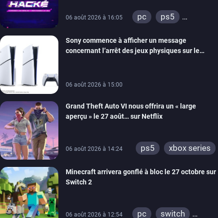
retour
pc
ps5
06 août 2026 à 16:05
xbox series
Sony commence à afficher un message
switch
ios
concernant l’arrêt des jeux physiques sur le
android
ps4
carton des PlayStation 5
xbox one
switch 2
06 août 2026 à 15:00
Grand Theft Auto VI nous offrira un « large
aperçu » le 27 août… sur Netflix
ps5
xbox series
06 août 2026 à 14:24
Minecraft arrivera gonflé à bloc le 27 octobre sur
Switch 2
pc
switch
06 août 2026 à 12:54