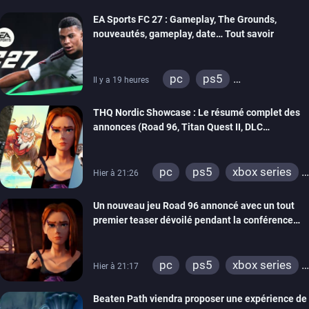
EA Sports FC 27 : Gameplay, The Grounds,
nouveautés, gameplay, date… Tout savoir
pc
ps5
Il y a 19 heures
xbox series
switch 2
THQ Nordic Showcase : Le résumé complet des
annonces (Road 96, Titan Quest II, DLC
REANIMAL…)
pc
ps5
xbox series
Hier à 21:26
switch
stadia
ps4
Un nouveau jeu Road 96 annoncé avec un tout
xbox one
switch 2
premier teaser dévoilé pendant la conférence
THQ Nordic
pc
ps5
xbox series
Hier à 21:17
switch
stadia
ps4
Beaten Path viendra proposer une expérience de
xbox one