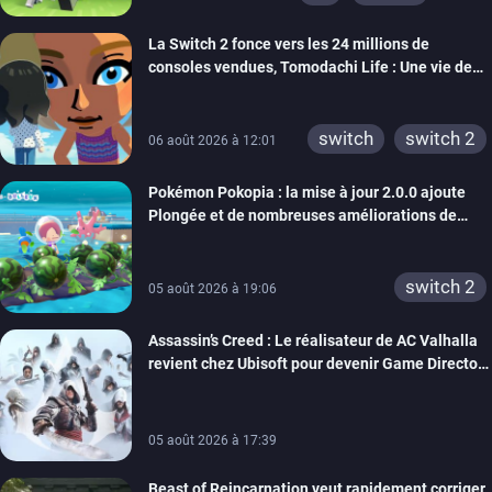
ps4
ps vita
La Switch 2 fonce vers les 24 millions de
xbox one
wiiu
consoles vendues, Tomodachi Life : Une vie de
3ds
ps3
rêve dépasse aujourd’hui les 8 millions
xbox 360
switch 2
switch
switch 2
06 août 2026 à 12:01
Pokémon Pokopia : la mise à jour 2.0.0 ajoute
Plongée et de nombreuses améliorations de
confort
switch 2
05 août 2026 à 19:06
Assassin’s Creed : Le réalisateur de AC Valhalla
revient chez Ubisoft pour devenir Game Director
de la marque
05 août 2026 à 17:39
Beast of Reincarnation veut rapidement corriger