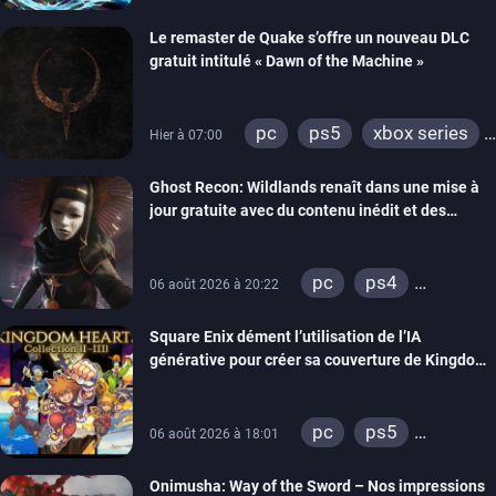
Le remaster de Quake s’offre un nouveau DLC
gratuit intitulé « Dawn of the Machine »
pc
ps5
xbox series
Hier à 07:00
switch
ps4
Ghost Recon: Wildlands renaît dans une mise à
xbox one
nintendo 64
jour gratuite avec du contenu inédit et des
visuels améliorés
pc
ps4
06 août 2026 à 20:22
xbox one
Square Enix dément l’utilisation de l’IA
générative pour créer sa couverture de Kingdom
Hearts Collection
pc
ps5
06 août 2026 à 18:01
xbox series
Onimusha: Way of the Sword – Nos impressions
switch 2