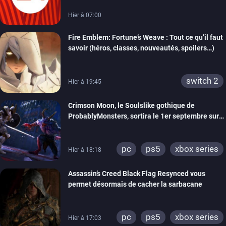
Hier à 07:00
Fire Emblem: Fortune’s Weave : Tout ce qu’il faut
savoir (héros, classes, nouveautés, spoilers…)
switch 2
Hier à 19:45
Crimson Moon, le Soulslike gothique de
ProbablyMonsters, sortira le 1er septembre sur
PC, PS5 et Xbox Series
pc
ps5
xbox series
Hier à 18:18
Assassin’s Creed Black Flag Resynced vous
permet désormais de cacher la sarbacane
pc
ps5
xbox series
Hier à 17:03