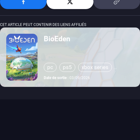
CET ARTICLE PEUT CONTENIR DES LIENS AFFILIÉS
BioEden
pc
ps5
xbox series
switch 2
Date de sortie :
03/09/2026