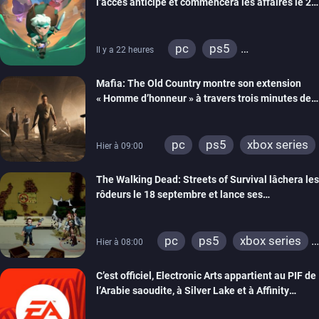
l’accès anticipé et commencera les affaires le 2
septembre
pc
ps5
Il y a 22 heures
xbox series
Mafia: The Old Country montre son extension
« Homme d’honneur » à travers trois minutes de
gameplay commenté
pc
ps5
xbox series
Hier à 09:00
The Walking Dead: Streets of Survival lâchera les
rôdeurs le 18 septembre et lance ses
précommandes
pc
ps5
xbox series
Hier à 08:00
switch
switch 2
C’est officiel, Electronic Arts appartient au PIF de
l’Arabie saoudite, à Silver Lake et à Affinity
Partners