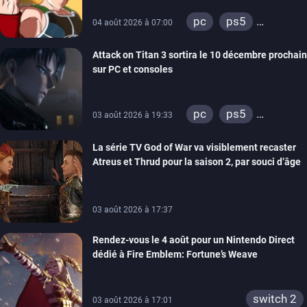
pc
ps5
04 août 2026 à 07:00
xbox series
Attack on Titan 3 sortira le 10 décembre prochain
sur PC et consoles
pc
ps5
03 août 2026 à 19:33
xbox series
La série TV God of War va visiblement recaster
switch 2
Atreus et Thrud pour la saison 2, par souci d’âge
03 août 2026 à 17:37
Rendez-vous le 4 août pour un Nintendo Direct
dédié à Fire Emblem: Fortune’s Weave
switch 2
03 août 2026 à 17:01