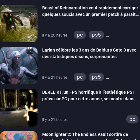
Beast of Reincarnation veut rapidement corriger
quelques soucis avec un premier patch à paraître
bientôt
pc
ps5
Il y a 20 heures
xbox series
Larian célèbre les 3 ans de Baldur’s Gate 3 avec
des statistiques disons, surprenantes
pc
ps5
Il y a 21 heures
xbox series
DERELIKT, un FPS horrifique à l’esthétique PS1
prévu sur PC pour cette année, se montre dans
un trailer de gameplay
pc
Il y a 21 heures
Moonlighter 2: The Endless Vault sortira de