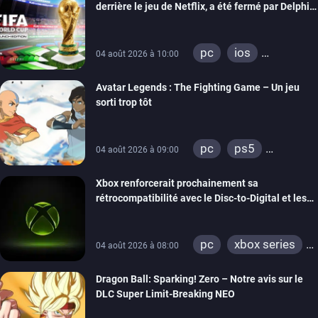
derrière le jeu de Netflix, a été fermé par Delphi
Interactive
pc
ios
04 août 2026 à 10:00
android
Avatar Legends : The Fighting Game – Un jeu
sorti trop tôt
pc
ps5
04 août 2026 à 09:00
xbox series
Xbox renforcerait prochainement sa
switch
switch 2
rétrocompatibilité avec le Disc-to-Digital et les
portages de jeux Xbox 360 sur PC
pc
xbox series
04 août 2026 à 08:00
xbox one
Dragon Ball: Sparking! Zero – Notre avis sur le
xbox 360
DLC Super Limit-Breaking NEO