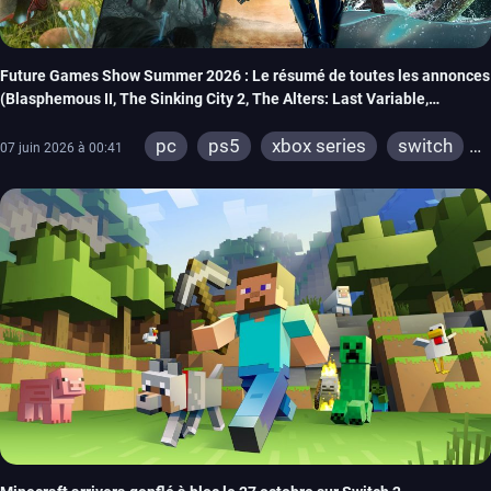
Future Games Show Summer 2026 : Le résumé de toutes les annonces
(Blasphemous II, The Sinking City 2, The Alters: Last Variable,
Marsupilami 2…)
pc
ps5
xbox series
switch
07 juin 2026 à 00:41
ios
android
ps4
xbox one
meta quest
playstation vr 2
steamvr
switch 2