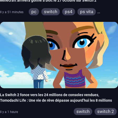
Minecraft arrivera gonflé à bloc le 27 octobre sur Switch 2
pc
switch
ps4
ps vita
Il y a 51 minutes
xbox one
wiiu
3ds
ps3
xbox 360
switch 2
La Switch 2 fonce vers les 24 millions de consoles vendues,
Tomodachi Life : Une vie de rêve dépasse aujourd’hui les 8 millions
switch
switch 2
Il y a 1 heure