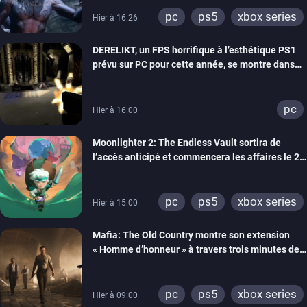
pc
ps5
xbox series
Hier à 16:26
DERELIKT, un FPS horrifique à l’esthétique PS1
prévu sur PC pour cette année, se montre dans
un trailer de gameplay
pc
Hier à 16:00
Moonlighter 2: The Endless Vault sortira de
l’accès anticipé et commencera les affaires le 2
septembre
pc
ps5
xbox series
Hier à 15:00
Mafia: The Old Country montre son extension
« Homme d’honneur » à travers trois minutes de
gameplay commenté
pc
ps5
xbox series
Hier à 09:00