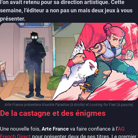
l’on avait retenu pour sa direction artistique. Cette
semaine, l’éditeur a non pas un mais deux jeux à vous
présenter.
Arte France présentera Knuckle Paradise (à droite) et Looking for Fael (à gauche)
De la castagne et des énigmes
Une nouvelle fois,
Arte France
va faire confiance à l’
AG
French Direct
pour présenter deux de ses titres. Le premier