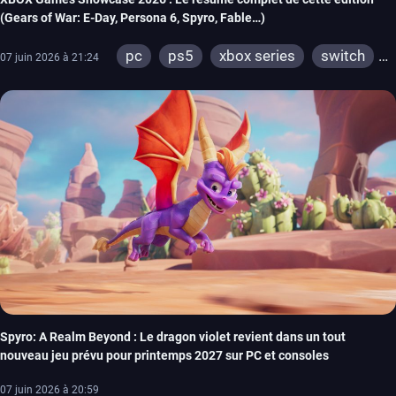
(Gears of War: E-Day, Persona 6, Spyro, Fable…)
pc
ps5
xbox series
switch
07 juin 2026 à 21:24
xbox one
switch 2
Spyro: A Realm Beyond : Le dragon violet revient dans un tout
nouveau jeu prévu pour printemps 2027 sur PC et consoles
07 juin 2026 à 20:59