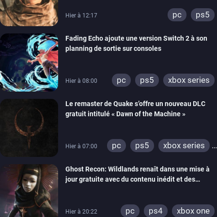
pc
ps5
Hier à 12:17
Fading Echo ajoute une version Switch 2 à son
planning de sortie sur consoles
pc
ps5
xbox series
Hier à 08:00
Le remaster de Quake s’offre un nouveau DLC
gratuit intitulé « Dawn of the Machine »
pc
ps5
xbox series
Hier à 07:00
switch
ps4
Ghost Recon: Wildlands renaît dans une mise à
xbox one
nintendo 64
jour gratuite avec du contenu inédit et des
visuels améliorés
pc
ps4
xbox one
Hier à 20:22