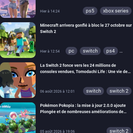
ps5
xbox series
Hier à 14:24
Minecraft arrivera gonflé à bloc le 27 octobre sur
Switch 2
pc
switch
ps4
Hier à 12:54
ps vita
xbox one
La Switch 2 fonce vers les 24 millions de
wiiu
3ds
ps3
consoles vendues, Tomodachi Life : Une vie de
xbox 360
switch 2
rêve dépasse aujourd’hui les 8 millions
switch
switch 2
06 août 2026 à 12:01
Pokémon Pokopia : la mise à jour 2.0.0 ajoute
Plongée et de nombreuses améliorations de
confort
switch 2
05 août 2026 à 19:06