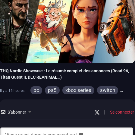
THQ Nordic Showcase : Le résumé complet des annonces (Road 96,
Titan Quest II, DLC REANIMAL…)
pc
ps5
xbox series
switch
Il y a 15 heures
stadia
ps4
xbox one
switch 2
S'abonner
Se connecter