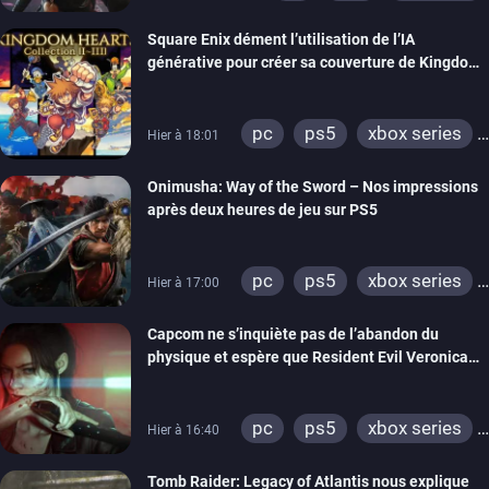
Square Enix dément l’utilisation de l’IA
générative pour créer sa couverture de Kingdom
Hearts Collection
pc
ps5
xbox series
Hier à 18:01
switch 2
Onimusha: Way of the Sword – Nos impressions
après deux heures de jeu sur PS5
pc
ps5
xbox series
Hier à 17:00
switch 2
Capcom ne s’inquiète pas de l’abandon du
physique et espère que Resident Evil Veronica
imitera Requiem pour dynamiser la série
pc
ps5
xbox series
Hier à 16:40
switch 2
Tomb Raider: Legacy of Atlantis nous explique