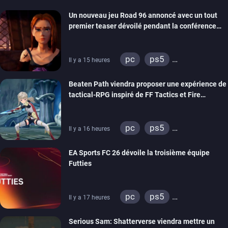
Un nouveau jeu Road 96 annoncé avec un tout
premier teaser dévoilé pendant la conférence
THQ Nordic
pc
ps5
Il y a 15 heures
xbox series
switch
Beaten Path viendra proposer une expérience de
stadia
ps4
tactical-RPG inspiré de FF Tactics et Fire
xbox one
Emblem
pc
ps5
Il y a 16 heures
xbox series
switch
EA Sports FC 26 dévoile la troisième équipe
Futties
pc
ps5
Il y a 17 heures
xbox series
switch
Serious Sam: Shatterverse viendra mettre un
ps4
xbox one