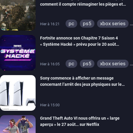
comment il compte réimaginer les pièges et
énigmes dans une nouvelle vidéo des coulisses
de développement
pc
ps5
xbox series
Hier à 16:21
switch 2
Fortnite annonce son Chapitre 7 Saison 4
« Système Hacké » prévu pour le 20 août
prochain, tandis que Les Simpson ont fait leur
retour
pc
ps5
xbox series
Hier à 16:05
switch
ios
android
Sony commence à afficher un message
ps4
xbox one
concernant l’arrêt des jeux physiques sur le
switch 2
carton des PlayStation 5
Hier à 15:00
Grand Theft Auto VI nous offrira un « large
aperçu » le 27 août… sur Netflix