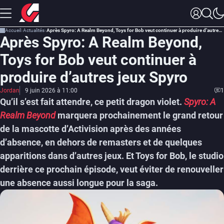
Accueil
Actualités
Après Spyro: A Realm Beyond, Toys for Bob veut continuer à produire d’autres jeux Spyro
Après Spyro: A Realm Beyond,
Toys for Bob veut continuer à
produire d’autres jeux Spyro
Jordan
9 juin 2026 à 11:00
1
Qu’il s’est fait attendre, ce petit dragon violet.
Spyro: A
Realm Beyond
marquera prochainement le grand retour
de la mascotte d’Activision après des années
d’absence, en dehors de remasters et de quelques
apparitions dans d’autres jeux. Et Toys for Bob, le studio
derrière ce prochain épisode, veut éviter de renouveller
une absence aussi longue pour la saga.