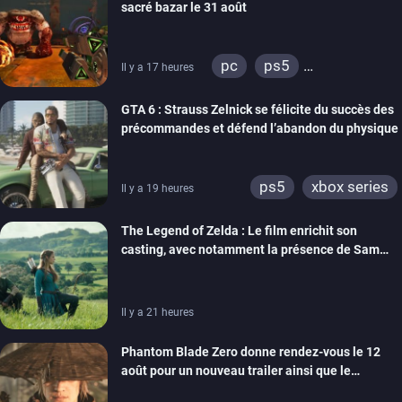
sacré bazar le 31 août
switch 2
pc
ps5
Il y a 17 heures
xbox series
GTA 6 : Strauss Zelnick se félicite du succès des
précommandes et défend l’abandon du physique
ps5
xbox series
Il y a 19 heures
The Legend of Zelda : Le film enrichit son
casting, avec notamment la présence de Sam
Neill
Il y a 21 heures
Phantom Blade Zero donne rendez-vous le 12
août pour un nouveau trailer ainsi que le
lancement des précommandes