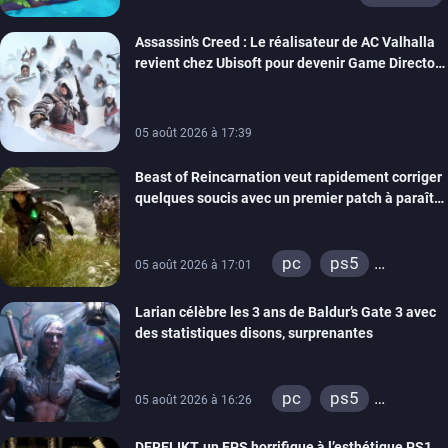
Assassin’s Creed : Le réalisateur de AC Valhalla
revient chez Ubisoft pour devenir Game Director
de la marque
05 août 2026 à 17:39
Beast of Reincarnation veut rapidement corriger
quelques soucis avec un premier patch à paraître
bientôt
pc
ps5
05 août 2026 à 17:01
xbox series
Larian célèbre les 3 ans de Baldur’s Gate 3 avec
des statistiques disons, surprenantes
pc
ps5
05 août 2026 à 16:26
xbox series
DERELIKT, un FPS horrifique à l’esthétique PS1