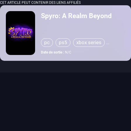
CET ARTICLE PEUT CONTENIR DES LIENS AFFILIÉS
Spyro: A Realm Beyond
pc
ps5
xbox series
switch 2
Date de sortie :
N/C