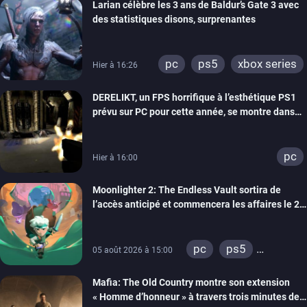
Larian célèbre les 3 ans de Baldur’s Gate 3 avec
des statistiques disons, surprenantes
pc
ps5
xbox series
Hier à 16:26
DERELIKT, un FPS horrifique à l’esthétique PS1
prévu sur PC pour cette année, se montre dans
un trailer de gameplay
pc
Hier à 16:00
Moonlighter 2: The Endless Vault sortira de
l’accès anticipé et commencera les affaires le 2
septembre
pc
ps5
05 août 2026 à 15:00
xbox series
Mafia: The Old Country montre son extension
« Homme d’honneur » à travers trois minutes de