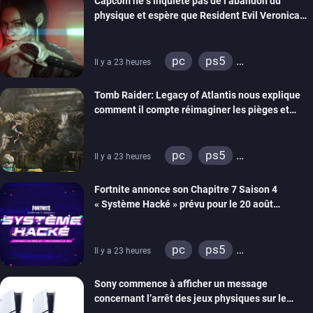
Capcom ne s’inquiète pas de l’abandon du
physique et espère que Resident Evil Veronica
imitera Requiem pour dynamiser la série
pc
ps5
Il y a 23 heures
xbox series
switch 2
Tomb Raider: Legacy of Atlantis nous explique
comment il compte réimaginer les pièges et
énigmes dans une nouvelle vidéo des coulisses
de développement
pc
ps5
Il y a 23 heures
xbox series
switch 2
Fortnite annonce son Chapitre 7 Saison 4
« Système Hacké » prévu pour le 20 août
prochain, tandis que Les Simpson ont fait leur
retour
pc
ps5
Il y a 23 heures
xbox series
switch
Sony commence à afficher un message
ios
android
ps4
concernant l’arrêt des jeux physiques sur le
xbox one
switch 2
carton des PlayStation 5