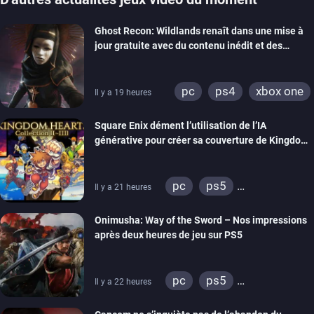
Ghost Recon: Wildlands renaît dans une mise à
jour gratuite avec du contenu inédit et des
visuels améliorés
pc
ps4
xbox one
Il y a 19 heures
Square Enix dément l’utilisation de l’IA
générative pour créer sa couverture de Kingdom
Hearts Collection
pc
ps5
Il y a 21 heures
xbox series
switch 2
Onimusha: Way of the Sword – Nos impressions
après deux heures de jeu sur PS5
pc
ps5
Il y a 22 heures
xbox series
switch 2