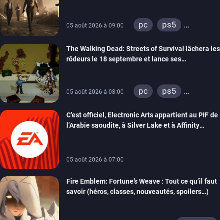
gameplay commenté
pc
ps5
05 août 2026 à 09:00
xbox series
The Walking Dead: Streets of Survival lâchera les
rôdeurs le 18 septembre et lance ses
précommandes
pc
ps5
05 août 2026 à 08:00
xbox series
C’est officiel, Electronic Arts appartient au PIF de
switch
switch 2
l’Arabie saoudite, à Silver Lake et à Affinity
Partners
05 août 2026 à 07:00
Fire Emblem: Fortune’s Weave : Tout ce qu’il faut
savoir (héros, classes, nouveautés, spoilers…)