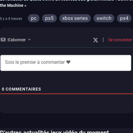
the Machine »
pc
ps5
xbox series
switch
ps4
Il y a 8 heures
xbox one
nintendo 64
S'abonner
Se connecter
0
COMMENTAIRES
D'autres actualités jeux vidéo du moment