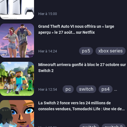
Hier à 15:00
Grand Theft Auto VI nous offrira un « large
aperçu » le 27 août… sur Netflix
ps5
xbox series
Hier à 14:24
Minecraft arrivera gonflé à bloc le 27 octobre sur
Switch 2
pc
switch
ps4
Hier à 12:54
ps vita
xbox one
La Switch 2 fonce vers les 24 millions de
wiiu
3ds
ps3
consoles vendues, Tomodachi Life : Une vie de
xbox 360
switch 2
rêve dépasse aujourd’hui les 8 millions