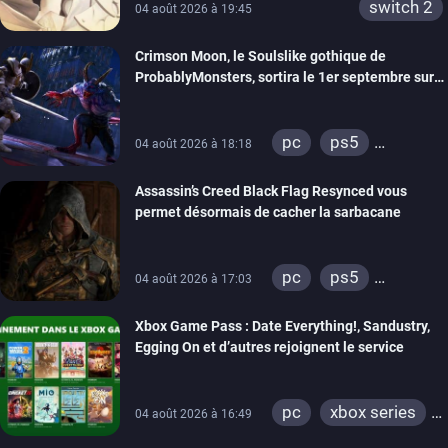
switch 2
04 août 2026 à 19:45
Crimson Moon, le Soulslike gothique de
ProbablyMonsters, sortira le 1er septembre sur
PC, PS5 et Xbox Series
pc
ps5
04 août 2026 à 18:18
xbox series
Assassin’s Creed Black Flag Resynced vous
permet désormais de cacher la sarbacane
pc
ps5
04 août 2026 à 17:03
xbox series
Xbox Game Pass : Date Everything!, Sandustry,
Egging On et d’autres rejoignent le service
pc
xbox series
04 août 2026 à 16:49
xbox one