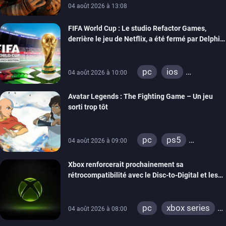
04 août 2026 à 13:08
FIFA World Cup : Le studio Refactor Games,
derrière le jeu de Netflix, a été fermé par Delphi
Interactive
pc
ios
04 août 2026 à 10:00
android
Avatar Legends : The Fighting Game – Un jeu
sorti trop tôt
pc
ps5
04 août 2026 à 09:00
xbox series
Xbox renforcerait prochainement sa
switch
switch 2
rétrocompatibilité avec le Disc-to-Digital et les
portages de jeux Xbox 360 sur PC
pc
xbox series
04 août 2026 à 08:00
xbox one