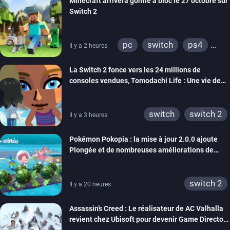
Minecraft arrivera gonflé à bloc le 27 octobre sur
Switch 2
pc
switch
ps4
Il y a 2 heures
ps vita
xbox one
La Switch 2 fonce vers les 24 millions de
wiiu
3ds
ps3
consoles vendues, Tomodachi Life : Une vie de
xbox 360
switch 2
rêve dépasse aujourd’hui les 8 millions
switch
switch 2
Il y a 3 heures
Pokémon Pokopia : la mise à jour 2.0.0 ajoute
Plongée et de nombreuses améliorations de
confort
switch 2
Il y a 20 heures
Assassin’s Creed : Le réalisateur de AC Valhalla
revient chez Ubisoft pour devenir Game Director
de la marque