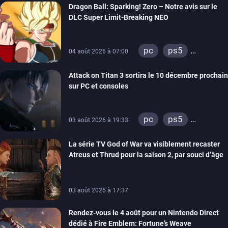
Dragon Ball: Sparking! Zero – Notre avis sur le
xbox 360
DLC Super Limit-Breaking NEO
pc
ps5
04 août 2026 à 07:00
xbox series
Attack on Titan 3 sortira le 10 décembre prochain
sur PC et consoles
pc
ps5
03 août 2026 à 19:33
xbox series
La série TV God of War va visiblement recaster
switch 2
Atreus et Thrud pour la saison 2, par souci d’âge
03 août 2026 à 17:37
Rendez-vous le 4 août pour un Nintendo Direct
dédié à Fire Emblem: Fortune’s Weave