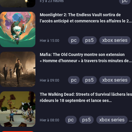
pc
Il y a 23 heures
Moonlighter 2: The Endless Vault sortira de
l’accès anticipé et commencera les affaires le 2
septembre
pc
ps5
xbox series
Hier à 15:00
Mafia: The Old Country montre son extension
« Homme d’honneur » à travers trois minutes de
gameplay commenté
pc
ps5
xbox series
Hier à 09:00
The Walking Dead: Streets of Survival lâchera les
rôdeurs le 18 septembre et lance ses
précommandes
pc
ps5
xbox series
Hier à 08:00
switch
switch 2