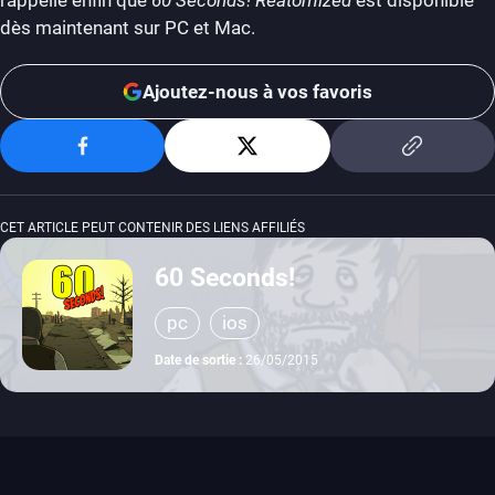
rappelle enfin que
60 Seconds! Reatomized
est disponible
dès maintenant sur PC et Mac.
Ajoutez-nous à vos favoris
CET ARTICLE PEUT CONTENIR DES LIENS AFFILIÉS
60 Seconds!
pc
ios
Date de sortie :
26/05/2015