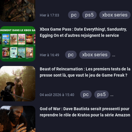
pc
ps5
xbox series
Hier à 17:03
Xbox Game Pass : Date Everything!, Sandustry,
Egging On et d’autres rejoignent le service
pc
xbox series
Hier à 16:49
xbox one
Beast of Reincarnation : Les premiers tests de la
presse sont là, que vaut le jeu de Game Freak ?
pc
ps5
04 août 2026 à 15:40
xbox series
God of War : Dave Bautista serait pressenti pour
reprendre le rôle de Kratos pour la série Amazon