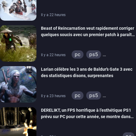
Il y a 22 heures
Beast of Reincarnation veut rapidement corriger
quelques soucis avec un premier patch à paraître
bientôt
pc
ps5
Il y a 22 heures
xbox series
Larian célèbre les 3 ans de Baldur’s Gate 3 avec
des statistiques disons, surprenantes
pc
ps5
Il y a 23 heures
xbox series
DERELIKT, un FPS horrifique à l’esthétique PS1
prévu sur PC pour cette année, se montre dans
un trailer de gameplay