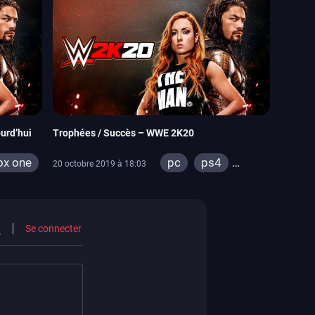
urd’hui
Trophées / Succès – WWE 2K20
ox one
pc
ps4
20 octobre 2019 à 18:03
xbox one
Se connecter