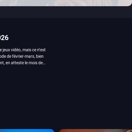
026
e jeux vidéo, mais ce n’est
iode de février-mars, bien
nt, en atteste le mois de
ui arrivera en août 2026.
ou les productions plus
System Works avec Marvel
reak sait faire autre
amescom, avec Star Wars,
orties jeux vidéo de août
de juin. Vous trouverez