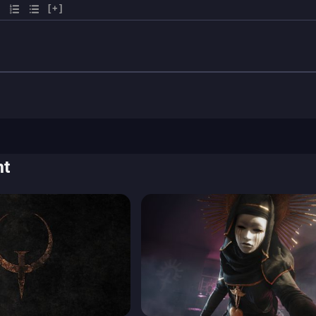
[+]
nt