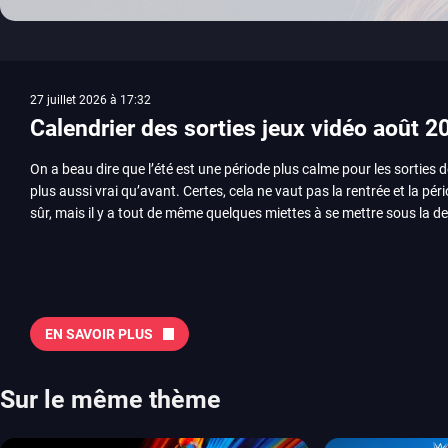
27 juillet 2026 à 17:32
Calendrier des sorties jeux vidéo août 2
On a beau dire que l’été est une période plus calme pour les sorties d
plus aussi vrai qu’avant. Certes, cela ne vaut pas la rentrée et la pér
sûr, mais il y a tout de même quelques miettes à se mettre sous la de
juillet avec Assassin’s Creed et Splatoon. Voyons ensemble tout ce q
Quelles sont les sorties à retenir en août 2026 ? Avant de vous lister jeu par jeu, découvrez
notre sélection en vidéo, qui revient sur les titres à ne pas manquer 
majeures. On pense évidemment au nouveau jeu de combat de Arc 
Tokon ou encore Beast of Reincarnation, qui nous montre que Game F
EN SAVOIR PLUS
chose d’ambitieux que Pokémon. On n’oubliera pas la période de G
Plague Tale et Metal Gear Solid qui seront là. La liste de toutes les s
2026 Vous trouverez ici tous les jeux majeurs qui sortiront au mois 
Sur le même thème
aussi les jeux de ce mois dans notre page dédiée…