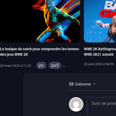
Le lexique du catch pour comprendre les termes
WWE 2K Battlegrou
des jeux WWE 2K
WWE 2K21 annulé
28 avril 2020 à 04:59
pc
ps5
24 mars 2023 à 11:35
xbox series
ps4
xbox one
S'abonner