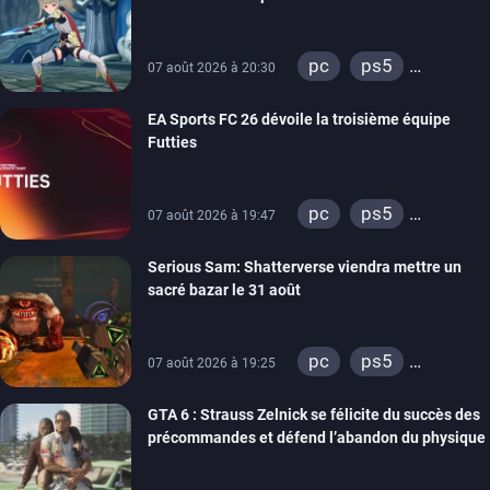
ps4
xbox one
Emblem
pc
ps5
07 août 2026 à 20:30
xbox series
EA Sports FC 26 dévoile la troisième équipe
switch
Futties
pc
ps5
07 août 2026 à 19:47
xbox series
Serious Sam: Shatterverse viendra mettre un
switch
ps4
sacré bazar le 31 août
xbox one
switch 2
pc
ps5
07 août 2026 à 19:25
xbox series
GTA 6 : Strauss Zelnick se félicite du succès des
précommandes et défend l’abandon du physique