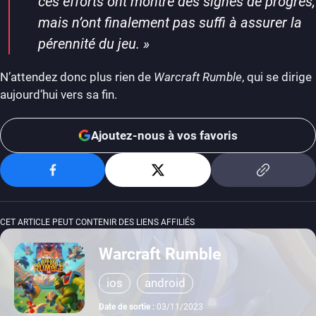
ces efforts ont montré des signes de progrès,
mais n’ont finalement pas suffi à assurer la
pérennité du jeu.
»
N’attendez donc plus rien de
Warcraft Rumble
, qui se dirige
aujourd’hui vers sa fin.
Ajoutez-nous à vos favoris
CET ARTICLE PEUT CONTENIR DES LIENS AFFILIÉS
Warcraft Rumble
ios
android
Date de sortie :
03/11/2023