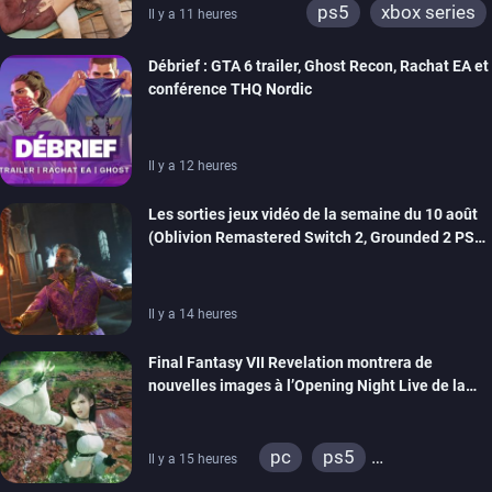
ps5
xbox series
Il y a 11 heures
Débrief : GTA 6 trailer, Ghost Recon, Rachat EA et
conférence THQ Nordic
Il y a 12 heures
Les sorties jeux vidéo de la semaine du 10 août
(Oblivion Remastered Switch 2, Grounded 2 PS5,
Wild Blue Skies…)
Il y a 14 heures
Final Fantasy VII Revelation montrera de
nouvelles images à l’Opening Night Live de la
Gamescom
pc
ps5
Il y a 15 heures
xbox series
switch 2