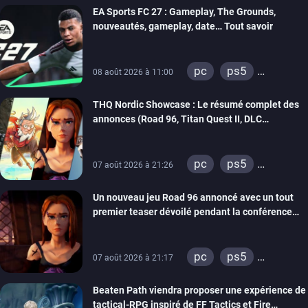
EA Sports FC 27 : Gameplay, The Grounds,
nouveautés, gameplay, date… Tout savoir
pc
ps5
08 août 2026 à 11:00
xbox series
THQ Nordic Showcase : Le résumé complet des
switch 2
annonces (Road 96, Titan Quest II, DLC
REANIMAL…)
pc
ps5
07 août 2026 à 21:26
xbox series
Un nouveau jeu Road 96 annoncé avec un tout
switch
stadia
premier teaser dévoilé pendant la conférence
ps4
xbox one
THQ Nordic
switch 2
pc
ps5
07 août 2026 à 21:17
xbox series
Beaten Path viendra proposer une expérience de
switch
stadia
tactical-RPG inspiré de FF Tactics et Fire