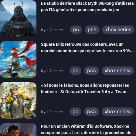
Le studio derrière Black Myth Wukong n’utilisera
xbox one
switch 2
pas l’IA générative pour son prochain jeu
pc
ps5
xbox series
Il y a 7 heures
Square Enix retrouve des couleurs, avec un
marché numérique qui représente environ 90%
des ventes
pc
ps5
xbox series
Il y a 7 heures
switch 2
« Si nous le faisons, nous allons repousser les
limites » : Si Octopath Traveler 3 il y a, Team
Asano veut aller encore plus loin
pc
ps5
xbox series
Il y a 9 heures
switch
ps4
Pour un ancien vétéran d’id Software, Xbox ne
xbox one
switch 2
comprend pas « l’art » derrière la production de