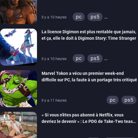
jeu vidéo
pc
ps5
Il y a 10 heures
xbox series
La licence Digimon est plus rentable que jamais,
et ça, elle le doit à Digimon Story: Time Stranger
pc
ps5
Il y a 10 heures
xbox series
switch
Marvel Tokon a vécu un premier week-end
switch 2
difficile sur PC, la faute à un portage très critiqué
pc
ps5
Il y a 11 heures
« Si vous n’êtes pas abonné à Netflix, vous
devriez le devenir » : Le PDG de Take-Two tease
la présentation à venir de GTA 6