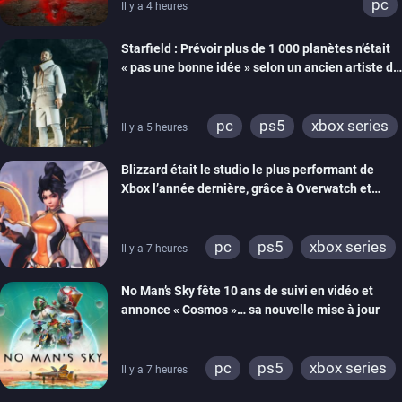
pc
Il y a 4 heures
Starfield : Prévoir plus de 1 000 planètes n’était
« pas une bonne idée » selon un ancien artiste de
Bethesda
pc
ps5
xbox series
Il y a 5 heures
Blizzard était le studio le plus performant de
Xbox l’année dernière, grâce à Overwatch et
Diablo IV
pc
ps5
xbox series
Il y a 7 heures
switch
ps4
No Man’s Sky fête 10 ans de suivi en vidéo et
xbox one
switch 2
annonce « Cosmos »… sa nouvelle mise à jour
pc
ps5
xbox series
Il y a 7 heures
switch
ps4