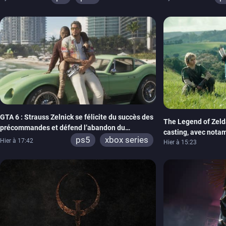
xbox series
switch
x
stadia
ps4
xbox one
GTA 6 : Strauss Zelnick se félicite du succès des
The Legend of Zelda
précommandes et défend l’abandon du
casting, avec nota
physique
ps5
xbox series
Hier à 17:42
Neill
Hier à 15:23