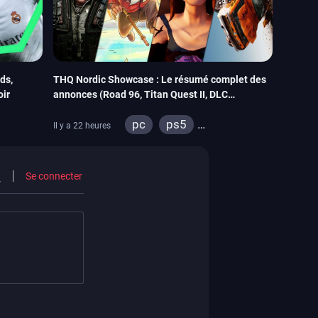
ds,
THQ Nordic Showcase : Le résumé complet des
oir
annonces (Road 96, Titan Quest II, DLC
REANIMAL…)
pc
ps5
Il y a 22 heures
tch 2
xbox series
switch
stadia
ps4
Se connecter
xbox one
switch 2