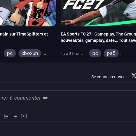
main sur TimeSplitters et
EA Sports FC 27 : Gameplay, The Groun
nouveautés, gameplay, date… Tout sav
pc
xboxun
pc
ps5
Il y a 8 heures
gamecube
xbox series
swi
playstation 2
Se connecter avec :
[+]