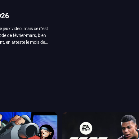
026
e jeux vidéo, mais ce n’est
iode de février-mars, bien
nt, en atteste le mois de
ui arrivera en août 2026.
ou les productions plus
System Works avec Marvel
reak sait faire autre
amescom, avec Star Wars,
orties jeux vidéo de août
de juin. Vous trouverez