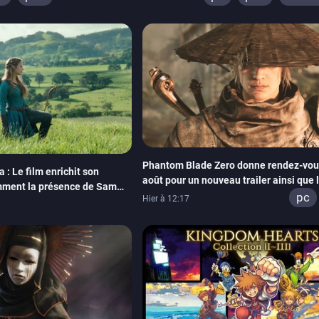
box series
switch
switch
ps4
xbox one
switch
Phantom Blade Zero donne rendez-vous
 : Le film enrichit son
août pour un nouveau trailer ainsi que 
mment la présence de Sam
lancement des précommandes
pc
Hier à 12:17