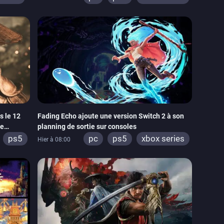
 2
 le 12
Fading Echo ajoute une version Switch 2 à son
le
planning de sortie sur consoles
ps5
pc
ps5
xbox series
Hier à 08:00