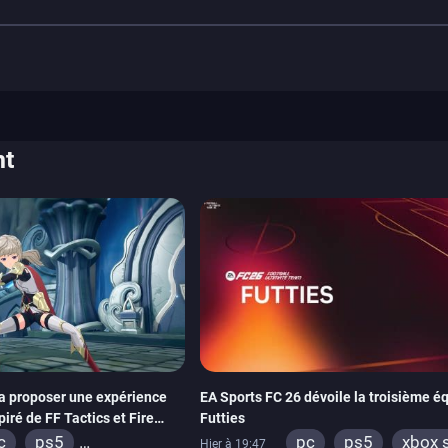
nt
a proposer une expérience
EA Sports FC 26 dévoile la troisième é
iré de FF Tactics et Fire
Futties
c
ps5
pc
ps5
xbox 
Hier à 19:47