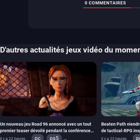
0
COMMENTAIRES
D'autres actualités jeux vidéo du mome
Un nouveau jeu Road 96 annoncé avec un tout
Beaten Path viendr
premier teaser dévoilé pendant la conférence
de tactical-RPG insp
THQ Nordic
Emblem
pc
ps5
p
Il y a 22 heures
Il y a 23 heures