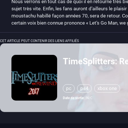
Nous verrons en tout cas de quoi il en retourne très b
sujet très vite. Enfin, les fans auront d’ailleurs le plais
moustachu habillé façon années 70, sera de retour. Com
certain voix bien connue prononce « Let’s Go Man, we g
CET ARTICLE PEUT CONTENIR DES LIENS AFFILIÉS
TimeSplitters: R
pc
ps4
xbox one
Date de sortie :
N/C