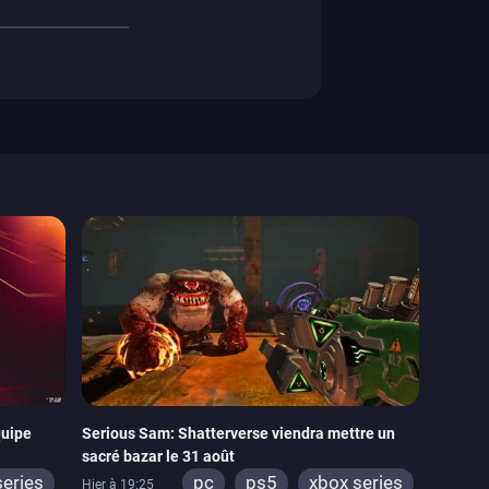
quipe
Serious Sam: Shatterverse viendra mettre un
sacré bazar le 31 août
series
pc
ps5
xbox series
Hier à 19:25