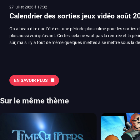
27 juillet 2026 à 17:32
Calendrier des sorties jeux vidéo août 2
On a beau dire que l’été est une période plus calme pour les sorties d
plus aussi vrai qu’avant. Certes, cela ne vaut pas la rentrée et la pér
sûr, mais il y a tout de même quelques miettes à se mettre sous la de
juillet avec Assassin’s Creed et Splatoon. Voyons ensemble tout ce q
Quelles sont les sorties à retenir en août 2026 ? Avant de vous lister jeu par jeu, découvrez
notre sélection en vidéo, qui revient sur les titres à ne pas manquer 
majeures. On pense évidemment au nouveau jeu de combat de Arc 
Tokon ou encore Beast of Reincarnation, qui nous montre que Game F
EN SAVOIR PLUS
chose d’ambitieux que Pokémon. On n’oubliera pas la période de G
Plague Tale et Metal Gear Solid qui seront là. La liste de toutes les s
2026 Vous trouverez ici tous les jeux majeurs qui sortiront au mois 
Sur le même thème
aussi les jeux de ce mois dans notre page dédiée…