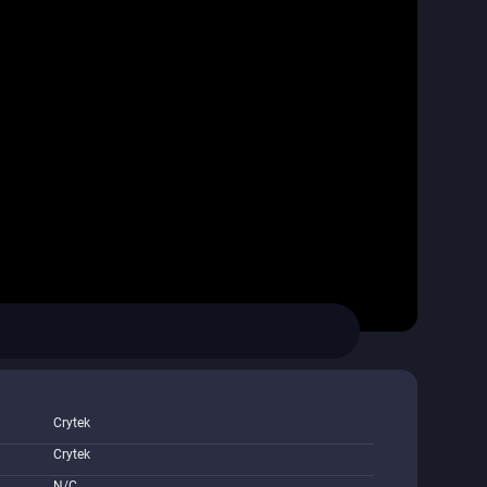
Crytek
Crytek
N/C