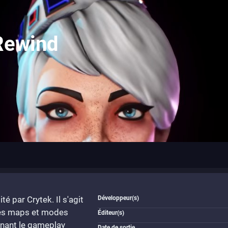
Rewind
é par Crytek. Il s'agit
Développeur(s)
ses maps et modes
Éditeur(s)
renant le gameplay
Date de sortie