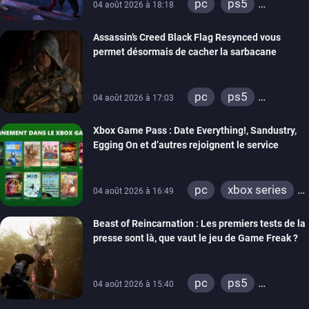
pc
ps5
04 août 2026 à 18:18
xbox series
Assassin’s Creed Black Flag Resynced vous
permet désormais de cacher la sarbacane
pc
ps5
04 août 2026 à 17:03
xbox series
Xbox Game Pass : Date Everything!, Sandustry,
Egging On et d’autres rejoignent le service
pc
xbox series
04 août 2026 à 16:49
xbox one
Beast of Reincarnation : Les premiers tests de la
presse sont là, que vaut le jeu de Game Freak ?
pc
ps5
04 août 2026 à 15:40
xbox series