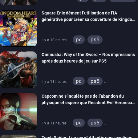
Square Enix dément l’utilisation de l’IA
générative pour créer sa couverture de Kingdom
Hearts Collection
pc
ps5
Il y a 10 heures
xbox series
switch 2
Onimusha: Way of the Sword – Nos impressions
après deux heures de jeu sur PS5
pc
ps5
Il y a 11 heures
xbox series
switch 2
Capcom ne s’inquiète pas de l’abandon du
physique et espère que Resident Evil Veronica
imitera Requiem pour dynamiser la série
pc
ps5
Il y a 11 heures
xbox series
switch 2
Tomb Raider: Legacy of Atlantis nous explique