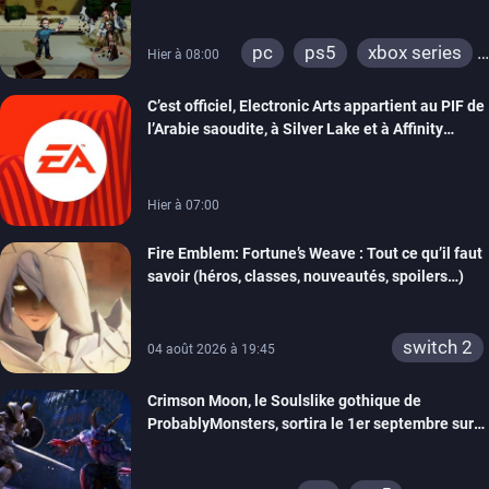
précommandes
pc
ps5
xbox series
Hier à 08:00
switch
switch 2
C’est officiel, Electronic Arts appartient au PIF de
l’Arabie saoudite, à Silver Lake et à Affinity
Partners
Hier à 07:00
Fire Emblem: Fortune’s Weave : Tout ce qu’il faut
savoir (héros, classes, nouveautés, spoilers…)
switch 2
04 août 2026 à 19:45
Crimson Moon, le Soulslike gothique de
ProbablyMonsters, sortira le 1er septembre sur
PC, PS5 et Xbox Series