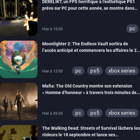
DERELIKT, un FPS horrifique à l’esthétique PS1
prévu sur PC pour cette année, se montre dans
un trailer de gameplay
pc
Hier à 16:00
Moonlighter 2: The Endless Vault sortira de
l’accès anticipé et commencera les affaires le 2
septembre
pc
ps5
xbox series
Hier à 15:00
Mafia: The Old Country montre son extension
« Homme d’honneur » à travers trois minutes de
gameplay commenté
pc
ps5
xbox series
Hier à 09:00
The Walking Dead: Streets of Survival lâchera les
rôdeurs le 18 septembre et lance ses