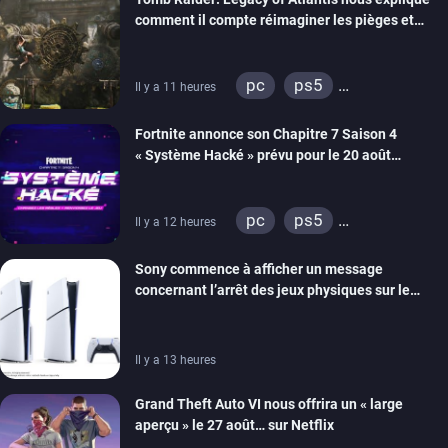
comment il compte réimaginer les pièges et
énigmes dans une nouvelle vidéo des coulisses
de développement
pc
ps5
Il y a 11 heures
xbox series
switch 2
Fortnite annonce son Chapitre 7 Saison 4
« Système Hacké » prévu pour le 20 août
prochain, tandis que Les Simpson ont fait leur
retour
pc
ps5
Il y a 12 heures
xbox series
switch
Sony commence à afficher un message
ios
android
ps4
concernant l’arrêt des jeux physiques sur le
xbox one
switch 2
carton des PlayStation 5
Il y a 13 heures
Grand Theft Auto VI nous offrira un « large
aperçu » le 27 août… sur Netflix