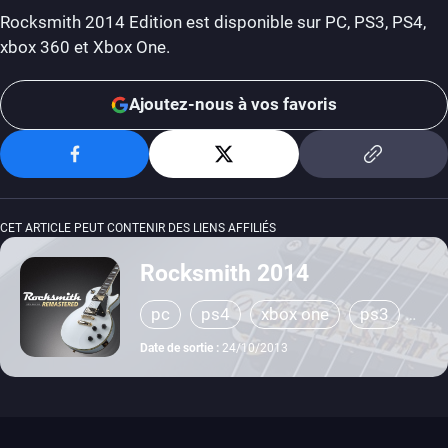
Rocksmith 2014 Edition est disponible sur PC, PS3, PS4,
xbox 360 et Xbox One.
Ajoutez-nous à vos favoris
CET ARTICLE PEUT CONTENIR DES LIENS AFFILIÉS
Rocksmith 2014
pc
ps4
xbox one
ps3
xbox 360
Date de sortie :
24/10/2013