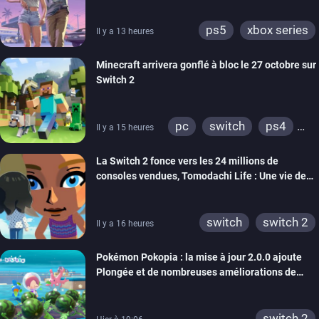
ps5
xbox series
Il y a 13 heures
Minecraft arrivera gonflé à bloc le 27 octobre sur
Switch 2
pc
switch
ps4
Il y a 15 heures
ps vita
xbox one
La Switch 2 fonce vers les 24 millions de
wiiu
3ds
ps3
consoles vendues, Tomodachi Life : Une vie de
xbox 360
switch 2
rêve dépasse aujourd’hui les 8 millions
switch
switch 2
Il y a 16 heures
Pokémon Pokopia : la mise à jour 2.0.0 ajoute
Plongée et de nombreuses améliorations de
confort
switch 2