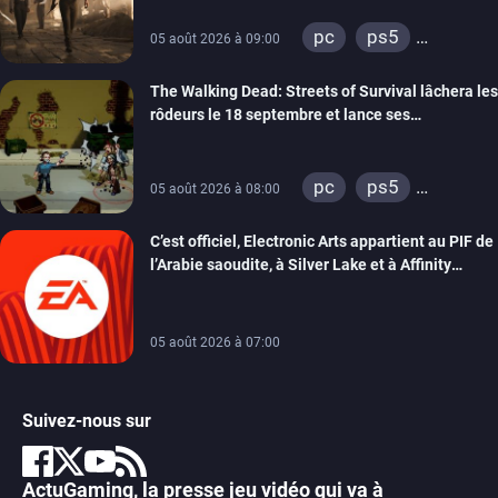
pc
ps5
05 août 2026 à 09:00
xbox series
The Walking Dead: Streets of Survival lâchera les
rôdeurs le 18 septembre et lance ses
précommandes
pc
ps5
05 août 2026 à 08:00
xbox series
C’est officiel, Electronic Arts appartient au PIF de
switch
switch 2
l’Arabie saoudite, à Silver Lake et à Affinity
Partners
05 août 2026 à 07:00
Suivez-nous sur
ActuGaming, la presse jeu vidéo qui va à