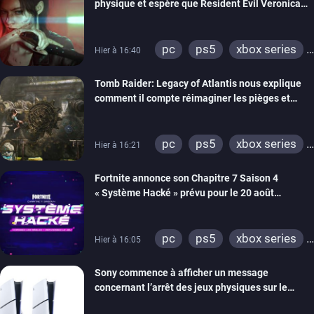
physique et espère que Resident Evil Veronica
imitera Requiem pour dynamiser la série
pc
ps5
xbox series
Hier à 16:40
switch 2
Tomb Raider: Legacy of Atlantis nous explique
comment il compte réimaginer les pièges et
énigmes dans une nouvelle vidéo des coulisses
de développement
pc
ps5
xbox series
Hier à 16:21
switch 2
Fortnite annonce son Chapitre 7 Saison 4
« Système Hacké » prévu pour le 20 août
prochain, tandis que Les Simpson ont fait leur
retour
pc
ps5
xbox series
Hier à 16:05
switch
ios
android
Sony commence à afficher un message
ps4
xbox one
concernant l’arrêt des jeux physiques sur le
switch 2
carton des PlayStation 5