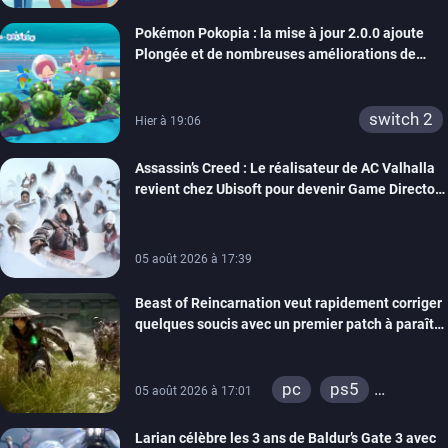
Pokémon Pokopia : la mise à jour 2.0.0 ajoute
Plongée et de nombreuses améliorations de
confort
switch 2
Hier à 19:06
Assassin’s Creed : Le réalisateur de AC Valhalla
revient chez Ubisoft pour devenir Game Director
de la marque
05 août 2026 à 17:39
Beast of Reincarnation veut rapidement corriger
quelques soucis avec un premier patch à paraître
bientôt
pc
ps5
05 août 2026 à 17:01
xbox series
Larian célèbre les 3 ans de Baldur’s Gate 3 avec