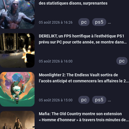
des statistiques disons, surprenantes
pc
ps5
05 août 2026 à 16:26
xbox series
DERELIKT, un FPS horrifique à l’esthétique PS1
prévu sur PC pour cette année, se montre dans
un trailer de gameplay
pc
05 août 2026 à 16:00
Moonlighter 2: The Endless Vault sortira de
l’accès anticipé et commencera les affaires le 2
septembre
pc
ps5
05 août 2026 à 15:00
xbox series
Mafia: The Old Country montre son extension
« Homme d’honneur » à travers trois minutes de
gameplay commenté