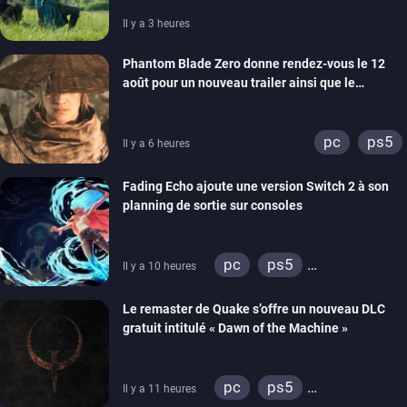
Il y a 3 heures
Phantom Blade Zero donne rendez-vous le 12
août pour un nouveau trailer ainsi que le
lancement des précommandes
pc
ps5
Il y a 6 heures
Fading Echo ajoute une version Switch 2 à son
planning de sortie sur consoles
pc
ps5
Il y a 10 heures
xbox series
Le remaster de Quake s’offre un nouveau DLC
gratuit intitulé « Dawn of the Machine »
pc
ps5
Il y a 11 heures