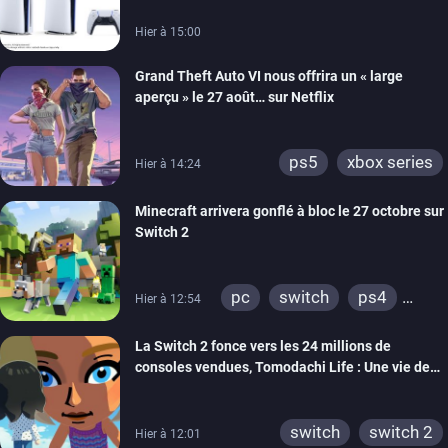
Hier à 15:00
Grand Theft Auto VI nous offrira un « large
aperçu » le 27 août… sur Netflix
ps5
xbox series
Hier à 14:24
Minecraft arrivera gonflé à bloc le 27 octobre sur
Switch 2
pc
switch
ps4
Hier à 12:54
ps vita
xbox one
La Switch 2 fonce vers les 24 millions de
wiiu
3ds
ps3
consoles vendues, Tomodachi Life : Une vie de
xbox 360
switch 2
rêve dépasse aujourd’hui les 8 millions
switch
switch 2
Hier à 12:01