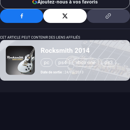
Ajoutez-nous à vos favoris
CET ARTICLE PEUT CONTENIR DES LIENS AFFILIÉS
Rocksmith 2014
pc
ps4
xbox one
ps3
xbox 360
Date de sortie :
24/10/2013