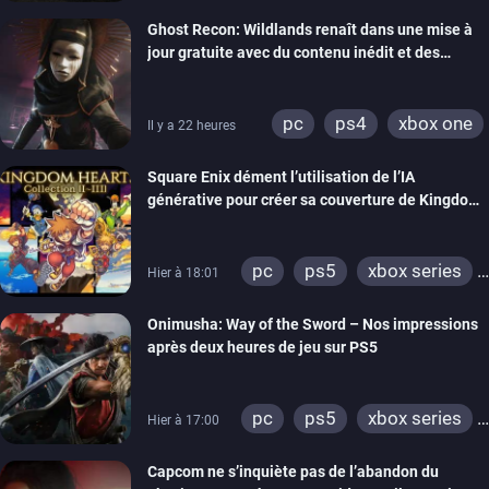
xbox series
switch
Ghost Recon: Wildlands renaît dans une mise à
ps4
xbox one
jour gratuite avec du contenu inédit et des
nintendo 64
visuels améliorés
pc
ps4
xbox one
Il y a 22 heures
Square Enix dément l’utilisation de l’IA
générative pour créer sa couverture de Kingdom
Hearts Collection
pc
ps5
xbox series
Hier à 18:01
switch 2
Onimusha: Way of the Sword – Nos impressions
après deux heures de jeu sur PS5
pc
ps5
xbox series
Hier à 17:00
switch 2
Capcom ne s’inquiète pas de l’abandon du