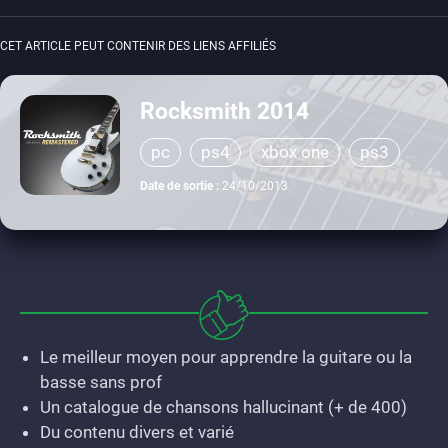
CET ARTICLE PEUT CONTENIR DES LIENS AFFILIÉS
Rocksmith 2014
pc
ps4
xbox one
ps3
xbox 360
Date de sortie :
24/10/2013
Le meilleur moyen pour apprendre la guitare ou la
basse sans prof
Un catalogue de chansons hallucinant (+ de 400)
Du contenu divers et varié