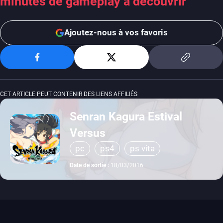
minutes de gameplay à découvrir
Ajoutez-nous à vos favoris
CET ARTICLE PEUT CONTENIR DES LIENS AFFILIÉS
Senran Kagura Estival
Versus
pc
ps4
ps vita
Date de sortie :
18/03/2016