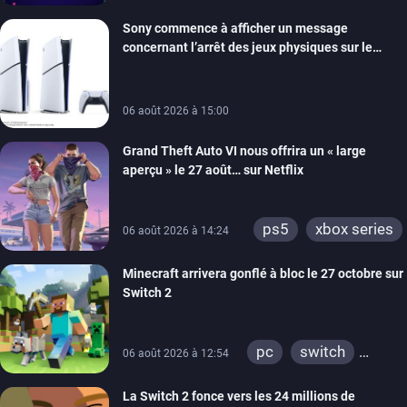
switch
ios
android
Sony commence à afficher un message
ps4
xbox one
concernant l’arrêt des jeux physiques sur le
switch 2
carton des PlayStation 5
06 août 2026 à 15:00
Grand Theft Auto VI nous offrira un « large
aperçu » le 27 août… sur Netflix
ps5
xbox series
06 août 2026 à 14:24
Minecraft arrivera gonflé à bloc le 27 octobre sur
Switch 2
pc
switch
06 août 2026 à 12:54
ps4
ps vita
La Switch 2 fonce vers les 24 millions de
xbox one
wiiu