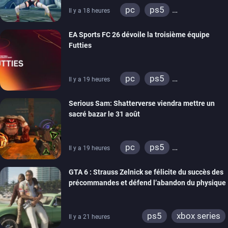
pc
ps5
Il y a 18 heures
xbox series
switch
EA Sports FC 26 dévoile la troisième équipe
Futties
pc
ps5
Il y a 19 heures
xbox series
switch
Serious Sam: Shatterverse viendra mettre un
ps4
xbox one
sacré bazar le 31 août
switch 2
pc
ps5
Il y a 19 heures
xbox series
GTA 6 : Strauss Zelnick se félicite du succès des
précommandes et défend l’abandon du physique
ps5
xbox series
Il y a 21 heures