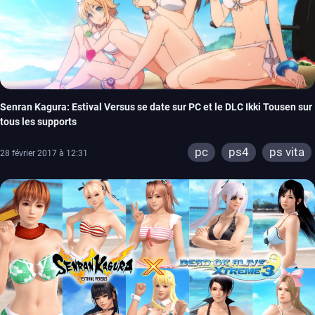
Senran Kagura: Estival Versus se date sur PC et le DLC Ikki Tousen sur
tous les supports
pc
ps4
ps vita
28 février 2017 à 12:31