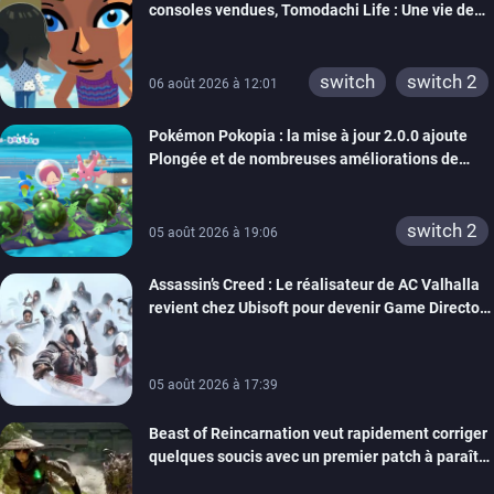
consoles vendues, Tomodachi Life : Une vie de
3ds
ps3
rêve dépasse aujourd’hui les 8 millions
xbox 360
switch 2
switch
switch 2
06 août 2026 à 12:01
Pokémon Pokopia : la mise à jour 2.0.0 ajoute
Plongée et de nombreuses améliorations de
confort
switch 2
05 août 2026 à 19:06
Assassin’s Creed : Le réalisateur de AC Valhalla
revient chez Ubisoft pour devenir Game Director
de la marque
05 août 2026 à 17:39
Beast of Reincarnation veut rapidement corriger
quelques soucis avec un premier patch à paraître
bientôt