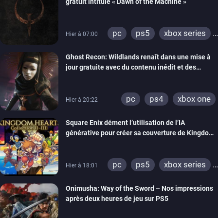
gratuit intitulé « Dawn of the Machine »
pc
ps5
xbox series
Hier à 07:00
switch
ps4
Ghost Recon: Wildlands renaît dans une mise à
xbox one
nintendo 64
jour gratuite avec du contenu inédit et des
visuels améliorés
pc
ps4
xbox one
Hier à 20:22
Square Enix dément l’utilisation de l’IA
générative pour créer sa couverture de Kingdom
Hearts Collection
pc
ps5
xbox series
Hier à 18:01
switch 2
Onimusha: Way of the Sword – Nos impressions
après deux heures de jeu sur PS5