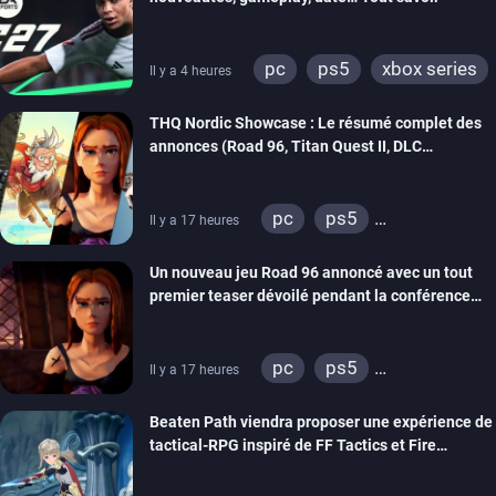
pc
ps5
xbox series
Il y a 4 heures
switch 2
THQ Nordic Showcase : Le résumé complet des
annonces (Road 96, Titan Quest II, DLC
REANIMAL…)
pc
ps5
Il y a 17 heures
xbox series
switch
Un nouveau jeu Road 96 annoncé avec un tout
stadia
ps4
premier teaser dévoilé pendant la conférence
xbox one
switch 2
THQ Nordic
pc
ps5
Il y a 17 heures
xbox series
switch
Beaten Path viendra proposer une expérience de
stadia
ps4
tactical-RPG inspiré de FF Tactics et Fire
xbox one
Emblem