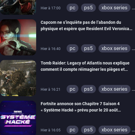
pc
ps5
xbox series
Hier à 17:00
switch 2
Capcom ne s’inquiète pas de l’abandon du
physique et espère que Resident Evil Veronica
imitera Requiem pour dynamiser la série
pc
ps5
xbox series
Hier à 16:40
switch 2
Tomb Raider: Legacy of Atlantis nous explique
comment il compte réimaginer les pièges et
énigmes dans une nouvelle vidéo des coulisses
de développement
pc
ps5
xbox series
Hier à 16:21
switch 2
Fortnite annonce son Chapitre 7 Saison 4
« Système Hacké » prévu pour le 20 août
prochain, tandis que Les Simpson ont fait leur
retour
pc
ps5
xbox series
Hier à 16:05