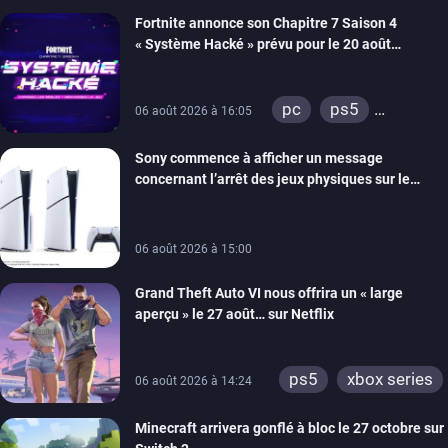
xbox series
Fortnite annonce son Chapitre 7 Saison 4
switch 2
« Système Hacké » prévu pour le 20 août
prochain, tandis que Les Simpson ont fait leur
retour
pc
ps5
06 août 2026 à 16:05
xbox series
Sony commence à afficher un message
switch
ios
concernant l’arrêt des jeux physiques sur le
android
ps4
carton des PlayStation 5
xbox one
switch 2
06 août 2026 à 15:00
Grand Theft Auto VI nous offrira un « large
aperçu » le 27 août… sur Netflix
ps5
xbox series
06 août 2026 à 14:24
Minecraft arrivera gonflé à bloc le 27 octobre sur