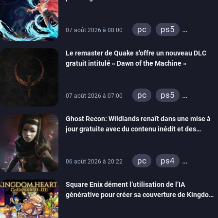
pc
ps5
07 août 2026 à 08:00
xbox series
Le remaster de Quake s’offre un nouveau DLC
gratuit intitulé « Dawn of the Machine »
pc
ps5
07 août 2026 à 07:00
xbox series
Ghost Recon: Wildlands renaît dans une mise à
switch
ps4
jour gratuite avec du contenu inédit et des
xbox one
visuels améliorés
nintendo 64
pc
ps4
06 août 2026 à 20:22
xbox one
Square Enix dément l’utilisation de l’IA
générative pour créer sa couverture de Kingdom
Hearts Collection