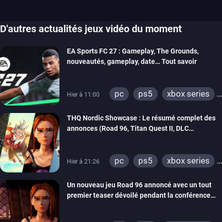
D'autres actualités jeux vidéo du moment
EA Sports FC 27 : Gameplay, The Grounds,
nouveautés, gameplay, date… Tout savoir
pc
ps5
xbox series
Hier à 11:00
switch 2
THQ Nordic Showcase : Le résumé complet des
annonces (Road 96, Titan Quest II, DLC
REANIMAL…)
pc
ps5
xbox series
Hier à 21:26
switch
stadia
ps4
Un nouveau jeu Road 96 annoncé avec un tout
xbox one
switch 2
premier teaser dévoilé pendant la conférence
THQ Nordic