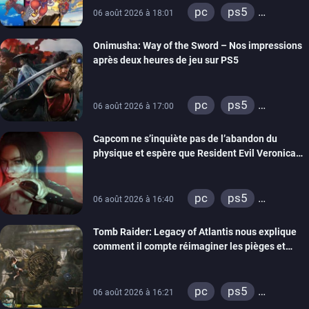
pc
ps5
06 août 2026 à 18:01
xbox series
Onimusha: Way of the Sword – Nos impressions
switch 2
après deux heures de jeu sur PS5
pc
ps5
06 août 2026 à 17:00
xbox series
Capcom ne s’inquiète pas de l’abandon du
switch 2
physique et espère que Resident Evil Veronica
imitera Requiem pour dynamiser la série
pc
ps5
06 août 2026 à 16:40
xbox series
Tomb Raider: Legacy of Atlantis nous explique
switch 2
comment il compte réimaginer les pièges et
énigmes dans une nouvelle vidéo des coulisses
de développement
pc
ps5
06 août 2026 à 16:21