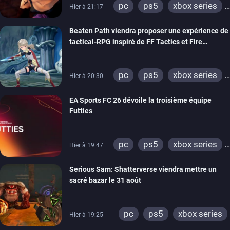
pc
ps5
xbox series
Hier à 21:17
switch
stadia
ps4
Beaten Path viendra proposer une expérience de
xbox one
tactical-RPG inspiré de FF Tactics et Fire
Emblem
pc
ps5
xbox series
Hier à 20:30
switch
EA Sports FC 26 dévoile la troisième équipe
Futties
pc
ps5
xbox series
Hier à 19:47
switch
ps4
Serious Sam: Shatterverse viendra mettre un
xbox one
switch 2
sacré bazar le 31 août
pc
ps5
xbox series
Hier à 19:25