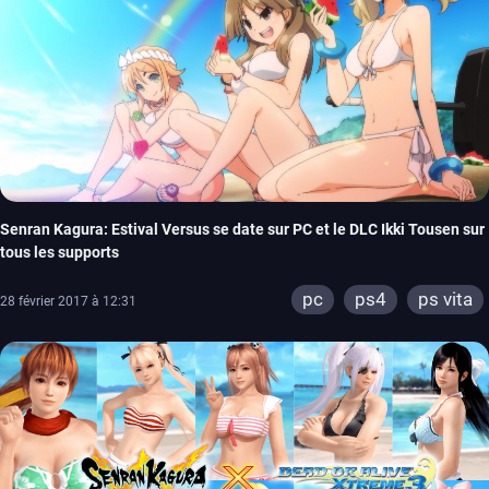
Senran Kagura: Estival Versus se date sur PC et le DLC Ikki Tousen sur
tous les supports
pc
ps4
ps vita
28 février 2017 à 12:31