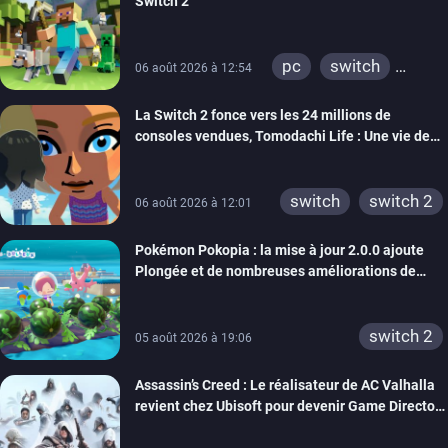
Switch 2
pc
switch
06 août 2026 à 12:54
ps4
ps vita
La Switch 2 fonce vers les 24 millions de
xbox one
wiiu
consoles vendues, Tomodachi Life : Une vie de
3ds
ps3
rêve dépasse aujourd’hui les 8 millions
xbox 360
switch 2
switch
switch 2
06 août 2026 à 12:01
Pokémon Pokopia : la mise à jour 2.0.0 ajoute
Plongée et de nombreuses améliorations de
confort
switch 2
05 août 2026 à 19:06
Assassin’s Creed : Le réalisateur de AC Valhalla
revient chez Ubisoft pour devenir Game Director
de la marque