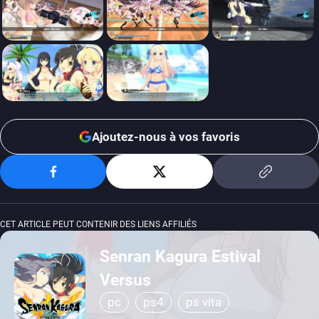
Ajoutez-nous à vos favoris
CET ARTICLE PEUT CONTENIR DES LIENS AFFILIÉS
Senran Kagura Estival
Versus
pc
ps4
ps vita