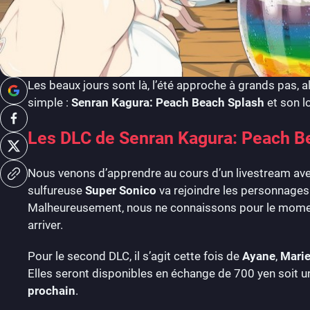
Les beaux jours sont là, l’été approche à grands pas, a
simple :
Senran Kagura: Peach Beach Splash
et son lo
Les DLC de Senran Kagura: Peach Bea
Nous venons d’apprendre au cours d’un livestream avec
sulfureuse
Super Sonico
va rejoindre les personnages 
Malheureusement, nous ne connaissons pour le moment ni
arriver.
Pour le second DLC, il s’agit cette fois de
Ayane
,
Mari
Elles seront disponibles en échange de 700 yen soit u
prochain
.