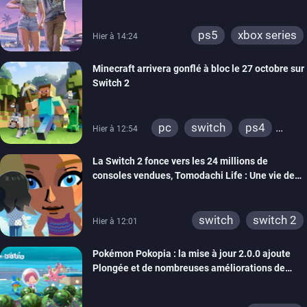
ps5
xbox series
Hier à 14:24
Minecraft arrivera gonflé à bloc le 27 octobre sur
Switch 2
pc
switch
ps4
Hier à 12:54
ps vita
xbox one
La Switch 2 fonce vers les 24 millions de
wiiu
3ds
ps3
consoles vendues, Tomodachi Life : Une vie de
xbox 360
switch 2
rêve dépasse aujourd’hui les 8 millions
switch
switch 2
Hier à 12:01
Pokémon Pokopia : la mise à jour 2.0.0 ajoute
Plongée et de nombreuses améliorations de
confort