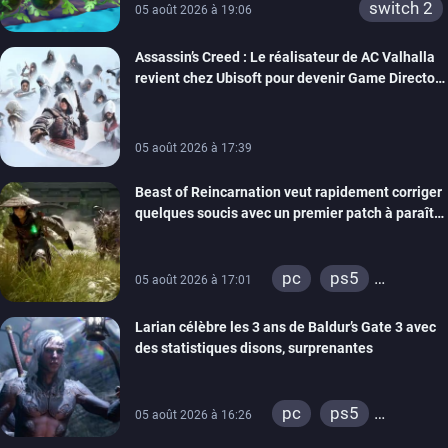
switch 2
05 août 2026 à 19:06
Assassin’s Creed : Le réalisateur de AC Valhalla
revient chez Ubisoft pour devenir Game Director
de la marque
05 août 2026 à 17:39
Beast of Reincarnation veut rapidement corriger
quelques soucis avec un premier patch à paraître
bientôt
pc
ps5
05 août 2026 à 17:01
xbox series
Larian célèbre les 3 ans de Baldur’s Gate 3 avec
des statistiques disons, surprenantes
pc
ps5
05 août 2026 à 16:26
xbox series