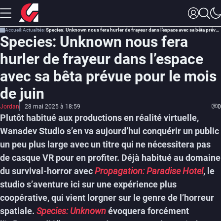
Accueil
Actualités
Species: Unknown nous fera hurler de frayeur dans l’espace avec sa bêta prévue pour le mois de juin
Species: Unknown nous fera
hurler de frayeur dans l’espace
avec sa bêta prévue pour le mois
de juin
Jordan
28 mai 2025 à 18:59
0
Plutôt habitué aux productions en réalité virtuelle,
Wanadev Studio s’en va aujourd’hui conquérir un public
un peu plus large avec un titre qui ne nécessitera pas
de casque VR pour en profiter. Déjà habitué au domaine
du survival-horror avec
Propagation: Paradise Hotel
, le
studio s’aventure ici sur une expérience plus
coopérative, qui vient lorgner sur le genre de l’horreur
spatiale.
Species: Unknown
évoquera forcément