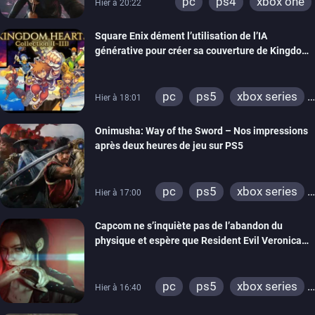
pc
ps4
xbox one
Hier à 20:22
Square Enix dément l’utilisation de l’IA
générative pour créer sa couverture de Kingdom
Hearts Collection
pc
ps5
xbox series
Hier à 18:01
switch 2
Onimusha: Way of the Sword – Nos impressions
après deux heures de jeu sur PS5
pc
ps5
xbox series
Hier à 17:00
switch 2
Capcom ne s’inquiète pas de l’abandon du
physique et espère que Resident Evil Veronica
imitera Requiem pour dynamiser la série
pc
ps5
xbox series
Hier à 16:40
switch 2