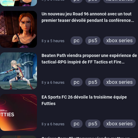
switch
stadia
ps4
Un nouveau jeu Road 96 annoncé avec un tout
xbox one
switch 2
premier teaser dévoilé pendant la conférence
THQ Nordic
pc
ps5
xbox series
Il y a 5 heures
switch
stadia
ps4
Beaten Path viendra proposer une expérience de
xbox one
tactical-RPG inspiré de FF Tactics et Fire
Emblem
pc
ps5
xbox series
Il y a 6 heures
switch
EA Sports FC 26 dévoile la troisième équipe
Futties
pc
ps5
xbox series
Il y a 6 heures
switch
ps4