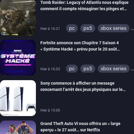
Tomb Raider: Legacy of Atlantis nous explique
comment il compte réimaginer les pièges et
énigmes dans une nouvelle vidéo des coulisses
de développement
pc
ps5
xbox series
Hier à 16:21
switch 2
Fortnite annonce son Chapitre 7 Saison 4
« Système Hacké » prévu pour le 20 août
prochain, tandis que Les Simpson ont fait leur
retour
pc
ps5
xbox series
Hier à 16:05
switch
ios
android
Sony commence à afficher un message
ps4
xbox one
concernant l’arrêt des jeux physiques sur le
switch 2
carton des PlayStation 5
Hier à 15:00
Grand Theft Auto VI nous offrira un « large
aperçu » le 27 août… sur Netflix