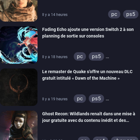
lancement des précommandes
pc
ps5
Il y a 14 heures
Fading Echo ajoute une version Switch 2 à son
planning de sortie sur consoles
pc
ps5
Il y a 18 heures
xbox series
Le remaster de Quake s’offre un nouveau DLC
gratuit intitulé « Dawn of the Machine »
pc
ps5
Il y a 19 heures
xbox series
switch
Ghost Recon: Wildlands renaît dans une mise à
ps4
xbox one
jour gratuite avec du contenu inédit et des
nintendo 64
visuels améliorés