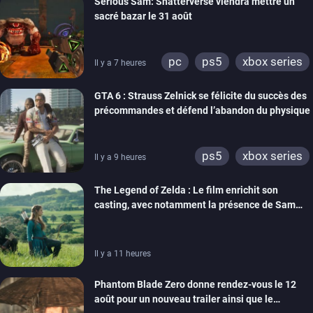
Serious Sam: Shatterverse viendra mettre un
xbox one
switch 2
sacré bazar le 31 août
pc
ps5
xbox series
Il y a 7 heures
GTA 6 : Strauss Zelnick se félicite du succès des
précommandes et défend l’abandon du physique
ps5
xbox series
Il y a 9 heures
The Legend of Zelda : Le film enrichit son
casting, avec notamment la présence de Sam
Neill
Il y a 11 heures
Phantom Blade Zero donne rendez-vous le 12
août pour un nouveau trailer ainsi que le