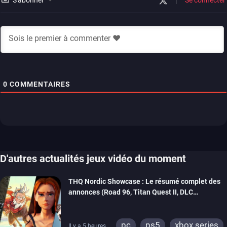
S'abonner
Se connecter
0
COMMENTAIRES
D'autres actualités jeux vidéo du moment
THQ Nordic Showcase : Le résumé complet des
annonces (Road 96, Titan Quest II, DLC
REANIMAL…)
pc
ps5
xbox series
Il y a 5 heures