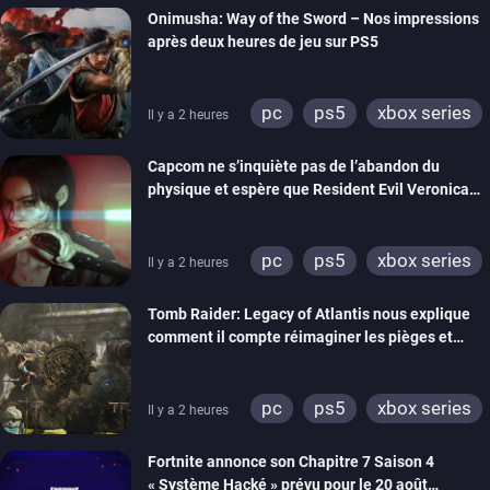
Onimusha: Way of the Sword – Nos impressions
après deux heures de jeu sur PS5
pc
ps5
xbox series
Il y a 2 heures
switch 2
Capcom ne s’inquiète pas de l’abandon du
physique et espère que Resident Evil Veronica
imitera Requiem pour dynamiser la série
pc
ps5
xbox series
Il y a 2 heures
switch 2
Tomb Raider: Legacy of Atlantis nous explique
comment il compte réimaginer les pièges et
énigmes dans une nouvelle vidéo des coulisses
de développement
pc
ps5
xbox series
Il y a 2 heures
switch 2
Fortnite annonce son Chapitre 7 Saison 4
« Système Hacké » prévu pour le 20 août