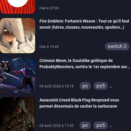
Hier à 07:00
Fire Emblem: Fortune’s Weave : Tout ce qu’il faut
savoir (héros, classes, nouveautés, spoilers…)
switch 2
Hier à 19:45
Crimson Moon, le Soulslike gothique de
ProbablyMonsters, sortira le 1er septembre sur
PC, PS5 et Xbox Series
pc
ps5
04 août 2026 à 18:18
xbox series
Assassin’s Creed Black Flag Resynced vous
permet désormais de cacher la sarbacane
pc
ps5
04 août 2026 à 17:03