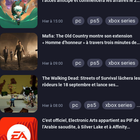
l’accès anticipé et commencera les affaires le 2
septembre
pc
ps5
xbox series
Hier à 15:00
Mafia: The Old Country montre son extension
« Homme d’honneur » à travers trois minutes de
gameplay commenté
pc
ps5
xbox series
Hier à 09:00
The Walking Dead: Streets of Survival lâchera les
rôdeurs le 18 septembre et lance ses
précommandes
pc
ps5
xbox series
Hier à 08:00
switch
switch 2
C’est officiel, Electronic Arts appartient au PIF de
l’Arabie saoudite, à Silver Lake et à Affinity
Partners