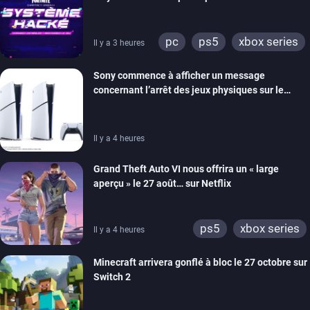
prochain, tandis que Les Simpson ont fait leur
retour
pc
ps5
xbox series
Il y a 3 heures
switch
ios
android
Sony commence à afficher un message
ps4
xbox one
concernant l’arrêt des jeux physiques sur le
switch 2
carton des PlayStation 5
Il y a 4 heures
Grand Theft Auto VI nous offrira un « large
aperçu » le 27 août… sur Netflix
ps5
xbox series
Il y a 4 heures
Minecraft arrivera gonflé à bloc le 27 octobre sur
Switch 2