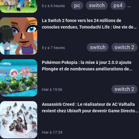
pc
switch
ps4
Il y a 6 heures
ps vita
xbox one
La Switch 2 fonce vers les 24 millions de
wiiu
3ds
ps3
consoles vendues, Tomodachi Life : Une vie de
xbox 360
switch 2
rêve dépasse aujourd’hui les 8 millions
switch
switch 2
Il y a 7 heures
Pokémon Pokopia : la mise à jour 2.0.0 ajoute
Plongée et de nombreuses améliorations de
confort
switch 2
Hier à 19:06
Assassin’s Creed : Le réalisateur de AC Valhalla
revient chez Ubisoft pour devenir Game Director
de la marque
Hier à 17:39