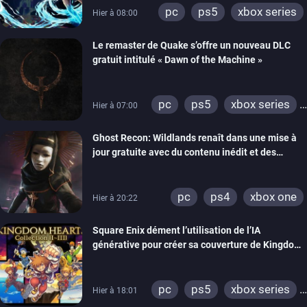
pc
ps5
xbox series
Hier à 08:00
Le remaster de Quake s’offre un nouveau DLC
gratuit intitulé « Dawn of the Machine »
pc
ps5
xbox series
Hier à 07:00
switch
ps4
Ghost Recon: Wildlands renaît dans une mise à
xbox one
nintendo 64
jour gratuite avec du contenu inédit et des
visuels améliorés
pc
ps4
xbox one
Hier à 20:22
Square Enix dément l’utilisation de l’IA
générative pour créer sa couverture de Kingdom
Hearts Collection
pc
ps5
xbox series
Hier à 18:01