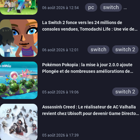
pc
switch
06 août 2026 à 12:54
ps4
ps vita
La Switch 2 fonce vers les 24 millions de
xbox one
wiiu
consoles vendues, Tomodachi Life : Une vie de
3ds
ps3
rêve dépasse aujourd’hui les 8 millions
xbox 360
switch 2
switch
switch 2
06 août 2026 à 12:01
Pokémon Pokopia : la mise à jour 2.0.0 ajoute
Plongée et de nombreuses améliorations de
confort
switch 2
05 août 2026 à 19:06
Assassin’s Creed : Le réalisateur de AC Valhalla
revient chez Ubisoft pour devenir Game Director
de la marque
05 août 2026 à 17:39