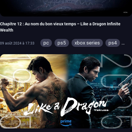
Chapitre 12 : Au nom du bon vieux temps – Like a Dragon Infinite
Wealth
pc
ps5
xbox series
ps4
09 août 2024 à 17:33
xbox one