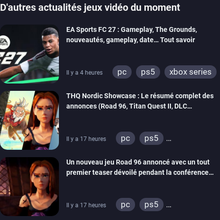
D'autres actualités jeux vidéo du moment
EA Sports FC 27 : Gameplay, The Grounds,
nouveautés, gameplay, date… Tout savoir
pc
ps5
xbox series
Il y a 4 heures
switch 2
THQ Nordic Showcase : Le résumé complet des
annonces (Road 96, Titan Quest II, DLC
REANIMAL…)
pc
ps5
Il y a 17 heures
xbox series
switch
Un nouveau jeu Road 96 annoncé avec un tout
stadia
ps4
premier teaser dévoilé pendant la conférence
xbox one
switch 2
THQ Nordic
pc
ps5
Il y a 17 heures
xbox series
switch