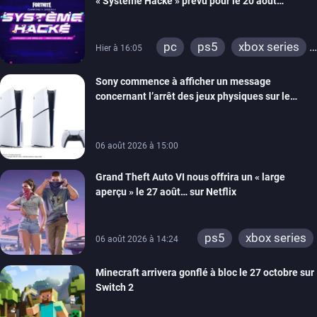
« Système Hacké » prévu pour le 20 août
prochain, tandis que Les Simpson ont fait leur
retour
pc
ps5
xbox series
Hier à 16:05
switch
ios
android
Sony commence à afficher un message
ps4
xbox one
concernant l’arrêt des jeux physiques sur le
switch 2
carton des PlayStation 5
06 août 2026 à 15:00
Grand Theft Auto VI nous offrira un « large
aperçu » le 27 août… sur Netflix
ps5
xbox series
06 août 2026 à 14:24
Minecraft arrivera gonflé à bloc le 27 octobre sur
Switch 2