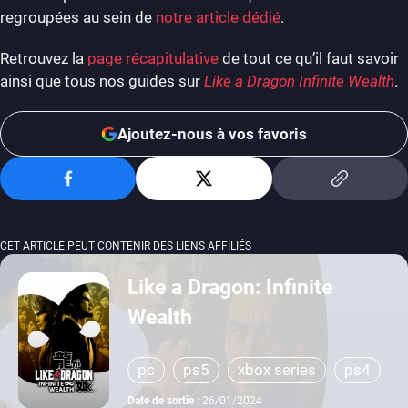
regroupées au sein de
notre article dédié
.
Retrouvez la
page récapitulative
de tout ce qu’il faut savoir
ainsi que tous nos guides sur
Like a Dragon Infinite Wealth
.
Ajoutez-nous à vos favoris
CET ARTICLE PEUT CONTENIR DES LIENS AFFILIÉS
Like a Dragon: Infinite
Wealth
pc
ps5
xbox series
ps4
xbox one
Date de sortie :
26/01/2024