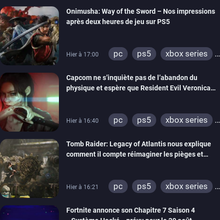
switch 2
Onimusha: Way of the Sword – Nos impressions
après deux heures de jeu sur PS5
pc
ps5
xbox series
Hier à 17:00
switch 2
Capcom ne s’inquiète pas de l’abandon du
physique et espère que Resident Evil Veronica
imitera Requiem pour dynamiser la série
pc
ps5
xbox series
Hier à 16:40
switch 2
Tomb Raider: Legacy of Atlantis nous explique
comment il compte réimaginer les pièges et
énigmes dans une nouvelle vidéo des coulisses
de développement
pc
ps5
xbox series
Hier à 16:21
switch 2
Fortnite annonce son Chapitre 7 Saison 4