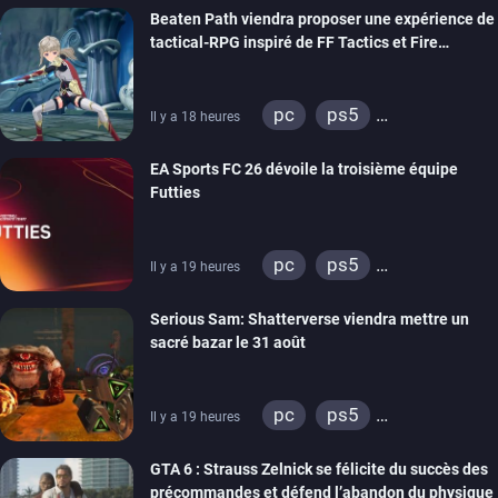
Beaten Path viendra proposer une expérience de
stadia
ps4
tactical-RPG inspiré de FF Tactics et Fire
xbox one
Emblem
pc
ps5
Il y a 18 heures
xbox series
switch
EA Sports FC 26 dévoile la troisième équipe
Futties
pc
ps5
Il y a 19 heures
xbox series
switch
Serious Sam: Shatterverse viendra mettre un
ps4
xbox one
sacré bazar le 31 août
switch 2
pc
ps5
Il y a 19 heures
xbox series
GTA 6 : Strauss Zelnick se félicite du succès des
précommandes et défend l’abandon du physique