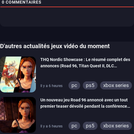
0
COMMENTAIRES
D'autres actualités jeux vidéo du moment
THQ Nordic Showcase : Le résumé complet des
annonces (Road 96, Titan Quest II, DLC
REANIMAL…)
pc
ps5
xbox series
Il y a 6 heures
switch
stadia
ps4
Un nouveau jeu Road 96 annoncé avec un tout
xbox one
switch 2
premier teaser dévoilé pendant la conférence
THQ Nordic
pc
ps5
xbox series
Il y a 6 heures
switch
stadia
ps4