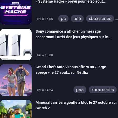
« Système Hacké » prévu pour le 20 août
prochain, tandis que Les Simpson ont fait leur
retour
pc
ps5
xbox series
Hier à 16:05
switch
ios
android
Sony commence à afficher un message
ps4
xbox one
concernant l’arrêt des jeux physiques sur le
switch 2
carton des PlayStation 5
Hier à 15:00
Grand Theft Auto VI nous offrira un « large
aperçu » le 27 août… sur Netflix
ps5
xbox series
Hier à 14:24
Minecraft arrivera gonflé à bloc le 27 octobre sur
Switch 2