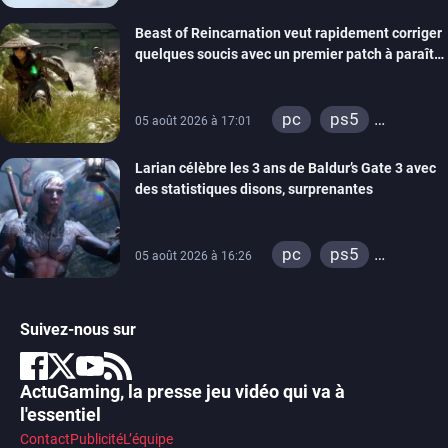
Beast of Reincarnation veut rapidement corriger
quelques soucis avec un premier patch à paraître
bientôt
pc
ps5
05 août 2026 à 17:01
xbox series
Larian célèbre les 3 ans de Baldur’s Gate 3 avec
des statistiques disons, surprenantes
pc
ps5
05 août 2026 à 16:26
xbox series
Suivez-nous sur
ActuGaming, la presse jeu vidéo qui va à
l'essentiel
Contact
Publicité
L’équipe