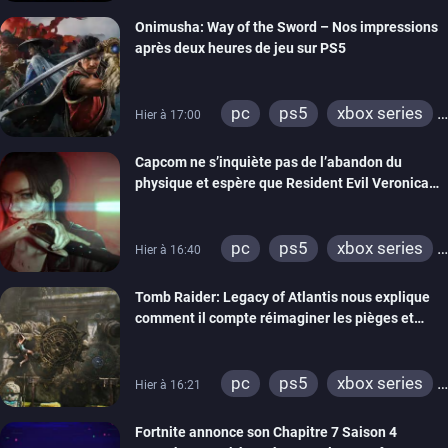
switch 2
Onimusha: Way of the Sword – Nos impressions
après deux heures de jeu sur PS5
pc
ps5
xbox series
Hier à 17:00
switch 2
Capcom ne s’inquiète pas de l’abandon du
physique et espère que Resident Evil Veronica
imitera Requiem pour dynamiser la série
pc
ps5
xbox series
Hier à 16:40
switch 2
Tomb Raider: Legacy of Atlantis nous explique
comment il compte réimaginer les pièges et
énigmes dans une nouvelle vidéo des coulisses
de développement
pc
ps5
xbox series
Hier à 16:21
switch 2
Fortnite annonce son Chapitre 7 Saison 4