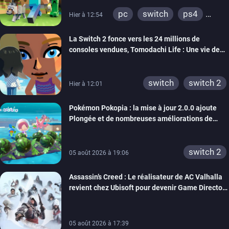
pc
switch
ps4
Hier à 12:54
ps vita
xbox one
La Switch 2 fonce vers les 24 millions de
wiiu
3ds
ps3
consoles vendues, Tomodachi Life : Une vie de
xbox 360
switch 2
rêve dépasse aujourd’hui les 8 millions
switch
switch 2
Hier à 12:01
Pokémon Pokopia : la mise à jour 2.0.0 ajoute
Plongée et de nombreuses améliorations de
confort
switch 2
05 août 2026 à 19:06
Assassin’s Creed : Le réalisateur de AC Valhalla
revient chez Ubisoft pour devenir Game Director
de la marque
05 août 2026 à 17:39