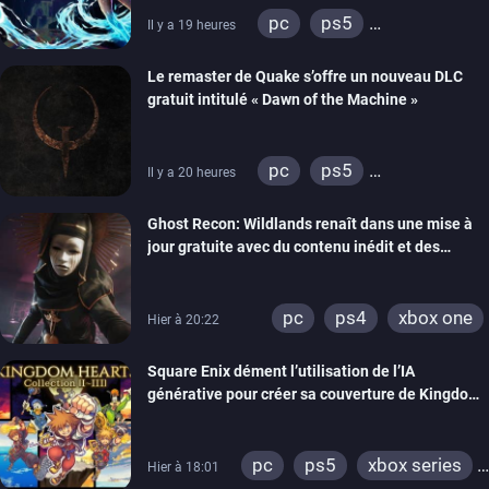
pc
ps5
Il y a 19 heures
xbox series
Le remaster de Quake s’offre un nouveau DLC
gratuit intitulé « Dawn of the Machine »
pc
ps5
Il y a 20 heures
xbox series
switch
Ghost Recon: Wildlands renaît dans une mise à
ps4
xbox one
jour gratuite avec du contenu inédit et des
nintendo 64
visuels améliorés
pc
ps4
xbox one
Hier à 20:22
Square Enix dément l’utilisation de l’IA
générative pour créer sa couverture de Kingdom
Hearts Collection
pc
ps5
xbox series
Hier à 18:01