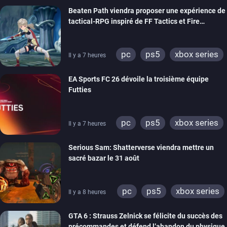
Beaten Path viendra proposer une expérience de
xbox one
tactical-RPG inspiré de FF Tactics et Fire
Emblem
pc
ps5
xbox series
Il y a 7 heures
switch
EA Sports FC 26 dévoile la troisième équipe
Futties
pc
ps5
xbox series
Il y a 7 heures
switch
ps4
Serious Sam: Shatterverse viendra mettre un
xbox one
switch 2
sacré bazar le 31 août
pc
ps5
xbox series
Il y a 8 heures
GTA 6 : Strauss Zelnick se félicite du succès des
précommandes et défend l’abandon du physique