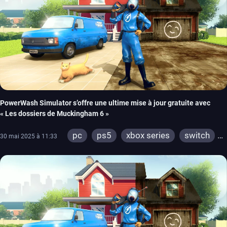
PowerWash Simulator s’offre une ultime mise à jour gratuite avec
« Les dossiers de Muckingham 6 »
pc
ps5
xbox series
switch
30 mai 2025 à 11:33
ps4
xbox one
meta quest