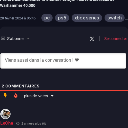
Warhammer 40,000
pc
ps5
xbox series
switch
20 février 2024 à 05:45
ps4
xbox one
meta quest
S'abonner
Se connecter
2
COMMENTAIRES
plus de votes
LeCha
2 années plus tôt