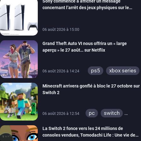
Sony commence à afficher un message
switch
ios
concernant l’arrêt des jeux physiques sur le
android
ps4
carton des PlayStation 5
xbox one
switch 2
06 août 2026 à 15:00
Grand Theft Auto VI nous offrira un « large
aperçu » le 27 août… sur Netflix
ps5
xbox series
06 août 2026 à 14:24
Minecraft arrivera gonflé à bloc le 27 octobre sur
Switch 2
pc
switch
06 août 2026 à 12:54
ps4
ps vita
La Switch 2 fonce vers les 24 millions de
xbox one
wiiu
consoles vendues, Tomodachi Life : Une vie de
3ds
ps3