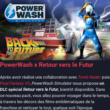
PowerWash x Retour vers le Futur
Après avoir réalisé une collaboration avec
Tomb Raider
puis
Final Fantasy VII
,
PowerWash Simulator
nous propose
un
DLC spécial
Retour vers le Futur
,
bientôt disponible. Dans
ce nouveau pack, vous allez pouvoir voyager dans le temps,
à travers les décors des films emblématiques de la
franchise et nettoyer le tout, quelque soit l’époque.