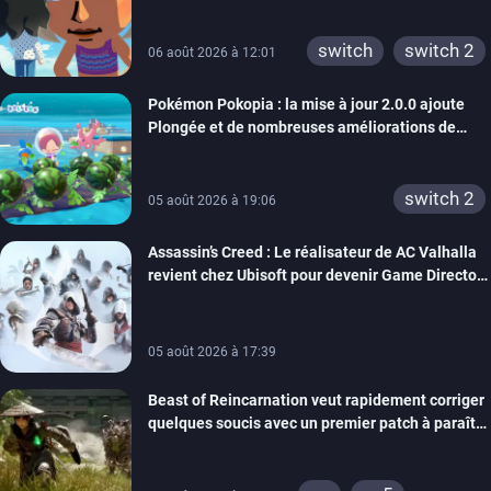
rêve dépasse aujourd’hui les 8 millions
xbox 360
switch 2
switch
switch 2
06 août 2026 à 12:01
Pokémon Pokopia : la mise à jour 2.0.0 ajoute
Plongée et de nombreuses améliorations de
confort
switch 2
05 août 2026 à 19:06
Assassin’s Creed : Le réalisateur de AC Valhalla
revient chez Ubisoft pour devenir Game Director
de la marque
05 août 2026 à 17:39
Beast of Reincarnation veut rapidement corriger
quelques soucis avec un premier patch à paraître
bientôt