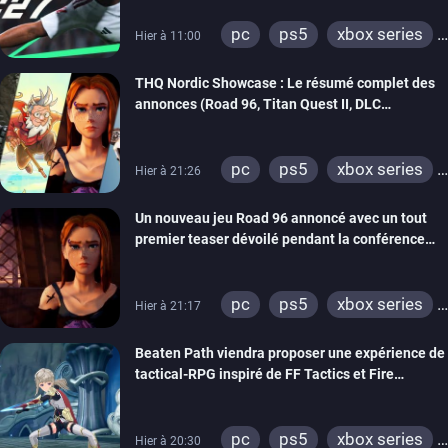
pc
ps5
xbox series
Hier à 11:00
switch 2
THQ Nordic Showcase : Le résumé complet des
annonces (Road 96, Titan Quest II, DLC
REANIMAL…)
pc
ps5
xbox series
Hier à 21:26
switch
stadia
ps4
Un nouveau jeu Road 96 annoncé avec un tout
xbox one
switch 2
premier teaser dévoilé pendant la conférence
THQ Nordic
pc
ps5
xbox series
Hier à 21:17
switch
stadia
ps4
Beaten Path viendra proposer une expérience de
xbox one
tactical-RPG inspiré de FF Tactics et Fire
Emblem
pc
ps5
xbox series
Hier à 20:30