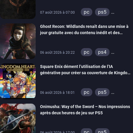
pc
ps5
07 août 2026 à 07:00
xbox series
Ghost Recon: Wildlands renaît dans une mise à
switch
ps4
jour gratuite avec du contenu inédit et des
xbox one
visuels améliorés
nintendo 64
pc
ps4
06 août 2026 à 20:22
xbox one
Square Enix dément l’utilisation de l’IA
générative pour créer sa couverture de Kingdom
Hearts Collection
pc
ps5
06 août 2026 à 18:01
xbox series
Onimusha: Way of the Sword – Nos impressions
switch 2
après deux heures de jeu sur PS5
pc
ps5
06 août 2026 à 17:00