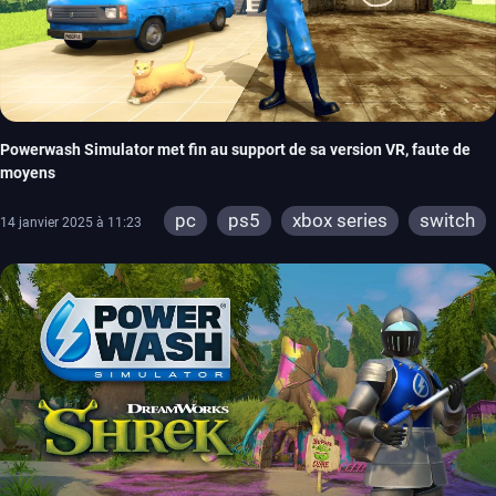
Powerwash Simulator met fin au support de sa version VR, faute de
moyens
pc
ps5
xbox series
switch
14 janvier 2025 à 11:23
ps4
xbox one
meta quest