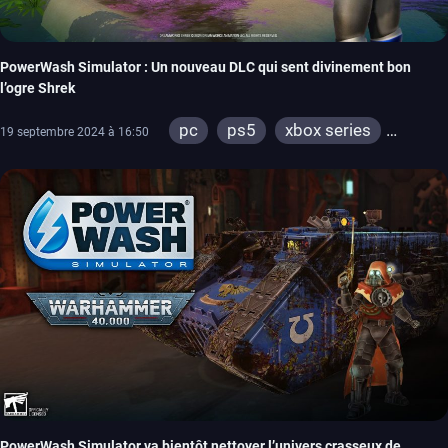
PowerWash Simulator : Un nouveau DLC qui sent divinement bon
l’ogre Shrek
pc
ps5
xbox series
19 septembre 2024 à 16:50
switch
ps4
xbox one
meta quest
PowerWash Simulator va bientôt nettoyer l’univers crasseux de