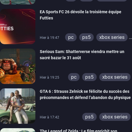
switch
EA Sports FC 26 dévoile la troisième équipe
Futties
pc
ps5
xbox series
Hier à 19:47
switch
ps4
Serious Sam: Shatterverse viendra mettre un
xbox one
switch 2
sacré bazar le 31 août
pc
ps5
xbox series
Hier à 19:25
GTA 6 : Strauss Zelnick se félicite du succès des
précommandes et défend l’abandon du physique
ps5
xbox series
Hier à 17:42
The Legend of Zelda : Le film enrichit son