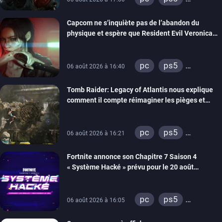
xbox series
Capcom ne s’inquiète pas de l’abandon du
switch 2
physique et espère que Resident Evil Veronica
imitera Requiem pour dynamiser la série
pc
ps5
06 août 2026 à 16:40
xbox series
Tomb Raider: Legacy of Atlantis nous explique
switch 2
comment il compte réimaginer les pièges et
énigmes dans une nouvelle vidéo des coulisses
de développement
pc
ps5
06 août 2026 à 16:21
xbox series
Fortnite annonce son Chapitre 7 Saison 4
switch 2
« Système Hacké » prévu pour le 20 août
prochain, tandis que Les Simpson ont fait leur
retour
pc
ps5
06 août 2026 à 16:05
xbox series