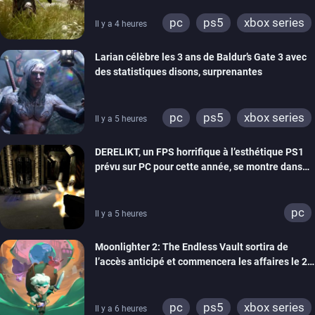
pc
ps5
xbox series
Il y a 4 heures
Larian célèbre les 3 ans de Baldur’s Gate 3 avec
des statistiques disons, surprenantes
pc
ps5
xbox series
Il y a 5 heures
DERELIKT, un FPS horrifique à l’esthétique PS1
prévu sur PC pour cette année, se montre dans
un trailer de gameplay
pc
Il y a 5 heures
Moonlighter 2: The Endless Vault sortira de
l’accès anticipé et commencera les affaires le 2
septembre
pc
ps5
xbox series
Il y a 6 heures