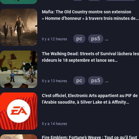
Mafia: The Old Country montre son extension
« Homme d’honneur » à travers trois minutes de
gameplay commenté
pc
ps5
Il y a 12 heures
xbox series
The Walking Dead: Streets of Survival lâchera les
rôdeurs le 18 septembre et lance ses
précommandes
pc
ps5
Il y a 13 heures
xbox series
switch
C’est officiel, Electronic Arts appartient au PIF de
switch 2
l’Arabie saoudite, à Silver Lake et à Affinity
Partners
Il y a 14 heures
Fire Emblem: Fortune’s Weave : Tout ce qu’il faut