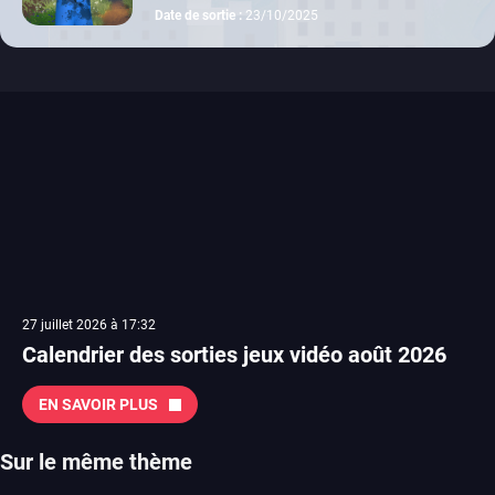
switch 2
Date de sortie :
23/10/2025
27 juillet 2026 à 17:32
Calendrier des sorties jeux vidéo août 2026
EN SAVOIR PLUS
Sur le même thème