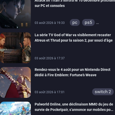
Attack on Titan 3 sortira le 10 décembre prochain
sur PC et consoles
pc
ps5
03 août 2026 à 19:33
xbox series
La série TV God of War va visiblement recaster
switch 2
Atreus et Thrud pour la saison 2, par souci d’âge
03 août 2026 à 17:37
Rendez-vous le 4 août pour un Nintendo Direct
dédié à Fire Emblem: Fortune’s Weave
switch 2
03 août 2026 à 17:01
Palworld Online, une déclinaison MMO du jeu de
survie de Pocketpair, s’annonce sur mobiles pour
cette année