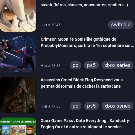
savoir (héros, classes, nouveautés, spoilers…)
switch 2
Hier à 19:45
Crimson Moon, le Soulslike gothique de
ProbablyMonsters, sortira le 1er septembre sur
PC, PS5 et Xbox Series
pc
ps5
xbox series
Hier à 18:18
Assassin’s Creed Black Flag Resynced vous
permet désormais de cacher la sarbacane
pc
ps5
xbox series
Hier à 17:03
Xbox Game Pass : Date Everything!, Sandustry,
Egging On et d’autres rejoignent le service