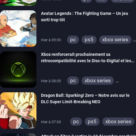
Avatar Legends : The Fighting Game – Un jeu
sorti trop tôt
pc
ps5
xbox series
Hier à 09:00
switch
switch 2
Xbox renforcerait prochainement sa
rétrocompatibilité avec le Disc-to-Digital et les
portages de jeux Xbox 360 sur PC
pc
xbox series
Hier à 08:00
xbox one
xbox 360
Dragon Ball: Sparking! Zero – Notre avis sur le
DLC Super Limit-Breaking NEO
pc
ps5
xbox series
Hier à 07:00