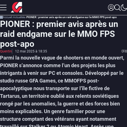
Accueil
Actualités
PIONER : premier avis après un raid endgame sur le MMO FPS post-apo
PIONER : premier avis après un
raid endgame sur le MMO FPS
post-apo
Quentin
12 mai 2025 à 18:35
0
Parmi la nouvelle vague de shooters en monde ouvert,
PIONER s’annonce comme l’un des projets les plus
intrigants à venir sur PC et consoles. Développé par le
studio russe GFA Games, ce MMOFPS post-
apocalyptique nous transporte sur l’île fictive de
Tartarus, un territoire oublié aux relents soviétiques
rongé par les anomalies, la guerre et des forces bien
moins explicables. Un genre familier pour une
structure comptant des vétérans ayant notamment
travaillé sur Stalker 2 ou Atomic Heart. Après une