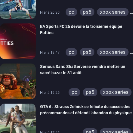
pc
ps5
xbox series
Hier à 20:30
switch
EA Sports FC 26 dévoile la troisième équipe
Futties
pc
ps5
xbox series
Hier à 19:47
switch
ps4
Serious Sam: Shatterverse viendra mettre un
xbox one
switch 2
sacré bazar le 31 août
pc
ps5
xbox series
Hier à 19:25
GTA 6 : Strauss Zelnick se félicite du succès des
précommandes et défend l’abandon du physique
ps5
xbox series
Hier à 17:42