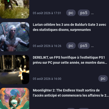
bientôt
pc
ps5
05 août 2026 à 17:01
xbox series
Larian célèbre les 3 ans de Baldur’s Gate 3 avec
des statistiques disons, surprenantes
pc
ps5
05 août 2026 à 16:26
xbox series
DERELIKT, un FPS horrifique à l’esthétique PS1
prévu sur PC pour cette année, se montre dans
un trailer de gameplay
pc
05 août 2026 à 16:00
Moonlighter 2: The Endless Vault sortira de
l’accès anticipé et commencera les affaires le 2
septembre