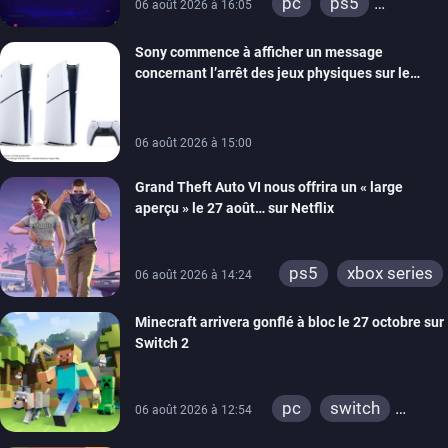
pc
ps5
06 août 2026 à 16:05
xbox series
Sony commence à afficher un message
switch
ios
concernant l’arrêt des jeux physiques sur le
android
ps4
carton des PlayStation 5
xbox one
switch 2
06 août 2026 à 15:00
Grand Theft Auto VI nous offrira un « large
aperçu » le 27 août… sur Netflix
ps5
xbox series
06 août 2026 à 14:24
Minecraft arrivera gonflé à bloc le 27 octobre sur
Switch 2
pc
switch
06 août 2026 à 12:54
ps4
ps vita