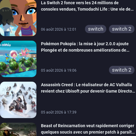
La Switch 2 fonce vers les 24 millions de
xbox one
wiiu
consoles vendues, Tomodachi Life : Une vie de
3ds
ps3
rêve dépasse aujourd’hui les 8 millions
xbox 360
switch 2
switch
switch 2
06 août 2026 à 12:01
Pokémon Pokopia : la mise à jour 2.0.0 ajoute
Plongée et de nombreuses améliorations de
confort
switch 2
05 août 2026 à 19:06
Assassin’s Creed : Le réalisateur de AC Valhalla
revient chez Ubisoft pour devenir Game Director
de la marque
05 août 2026 à 17:39
Beast of Reincarnation veut rapidement corriger
quelques soucis avec un premier patch à paraître