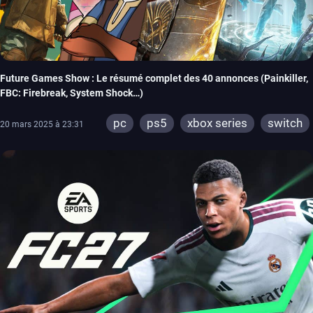
Future Games Show : Le résumé complet des 40 annonces (Painkiller,
FBC: Firebreak, System Shock…)
pc
ps5
xbox series
switch
20 mars 2025 à 23:31