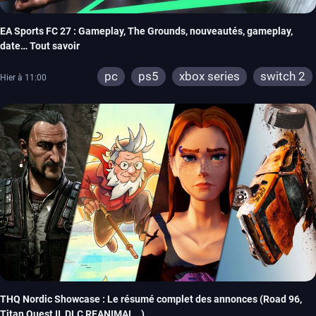
EA Sports FC 27 : Gameplay, The Grounds, nouveautés, gameplay,
date… Tout savoir
pc
ps5
xbox series
switch 2
Hier à 11:00
THQ Nordic Showcase : Le résumé complet des annonces (Road 96,
Titan Quest II, DLC REANIMAL…)