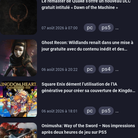
Le remaster de Quake s’offre un nouveau DLC
gratuit intitulé « Dawn of the Machine »
pc
ps5
07 août 2026 à 07:00
xbox series
Ghost Recon: Wildlands renaît dans une mise à
switch
ps4
jour gratuite avec du contenu inédit et des
xbox one
visuels améliorés
nintendo 64
pc
ps4
06 août 2026 à 20:22
xbox one
Square Enix dément l’utilisation de l’IA
générative pour créer sa couverture de Kingdom
Hearts Collection
pc
ps5
06 août 2026 à 18:01
xbox series
Onimusha: Way of the Sword – Nos impressions
switch 2
après deux heures de jeu sur PS5