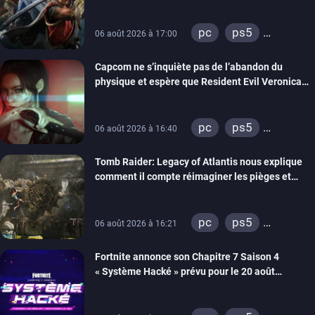
pc
ps5
06 août 2026 à 17:00
xbox series
Capcom ne s’inquiète pas de l’abandon du
switch 2
physique et espère que Resident Evil Veronica
imitera Requiem pour dynamiser la série
pc
ps5
06 août 2026 à 16:40
xbox series
Tomb Raider: Legacy of Atlantis nous explique
switch 2
comment il compte réimaginer les pièges et
énigmes dans une nouvelle vidéo des coulisses
de développement
pc
ps5
06 août 2026 à 16:21
xbox series
Fortnite annonce son Chapitre 7 Saison 4
switch 2
« Système Hacké » prévu pour le 20 août
prochain, tandis que Les Simpson ont fait leur
retour