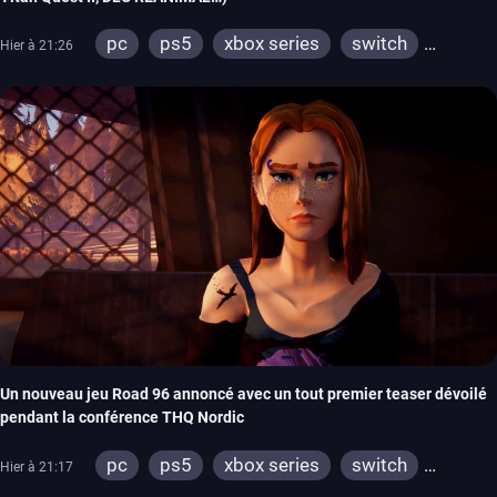
pc
ps5
xbox series
switch
Hier à 21:26
stadia
ps4
xbox one
switch 2
Un nouveau jeu Road 96 annoncé avec un tout premier teaser dévoilé
pendant la conférence THQ Nordic
pc
ps5
xbox series
switch
Hier à 21:17
stadia
ps4
xbox one