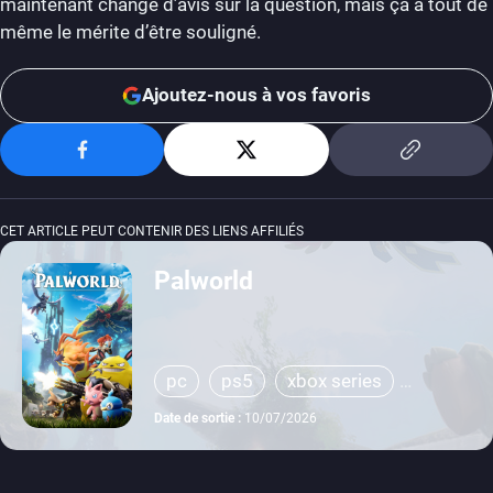
maintenant changé d’avis sur la question, mais ça a tout de
même le mérite d’être souligné.
Ajoutez-nous à vos favoris
CET ARTICLE PEUT CONTENIR DES LIENS AFFILIÉS
Palworld
pc
ps5
xbox series
xbox one
Date de sortie :
10/07/2026