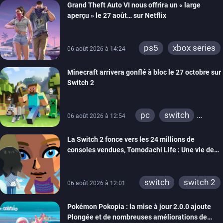
Grand Theft Auto VI nous offrira un « large
aperçu » le 27 août… sur Netflix
ps5
xbox series
06 août 2026 à 14:24
Minecraft arrivera gonflé à bloc le 27 octobre sur
Switch 2
pc
switch
06 août 2026 à 12:54
ps4
ps vita
La Switch 2 fonce vers les 24 millions de
xbox one
wiiu
consoles vendues, Tomodachi Life : Une vie de
3ds
ps3
rêve dépasse aujourd’hui les 8 millions
xbox 360
switch 2
switch
switch 2
06 août 2026 à 12:01
Pokémon Pokopia : la mise à jour 2.0.0 ajoute
Plongée et de nombreuses améliorations de