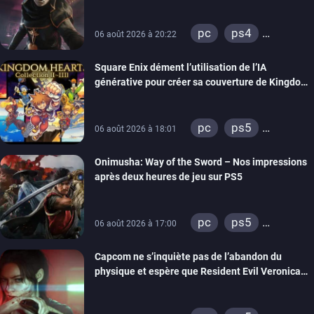
visuels améliorés
pc
ps4
06 août 2026 à 20:22
xbox one
Square Enix dément l’utilisation de l’IA
générative pour créer sa couverture de Kingdom
Hearts Collection
pc
ps5
06 août 2026 à 18:01
xbox series
Onimusha: Way of the Sword – Nos impressions
switch 2
après deux heures de jeu sur PS5
pc
ps5
06 août 2026 à 17:00
xbox series
Capcom ne s’inquiète pas de l’abandon du
switch 2
physique et espère que Resident Evil Veronica
imitera Requiem pour dynamiser la série