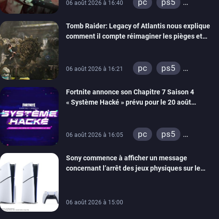
pc
ps5
06 août 2026 à 16:40
xbox series
Tomb Raider: Legacy of Atlantis nous explique
switch 2
comment il compte réimaginer les pièges et
énigmes dans une nouvelle vidéo des coulisses
de développement
pc
ps5
06 août 2026 à 16:21
xbox series
Fortnite annonce son Chapitre 7 Saison 4
switch 2
« Système Hacké » prévu pour le 20 août
prochain, tandis que Les Simpson ont fait leur
retour
pc
ps5
06 août 2026 à 16:05
xbox series
Sony commence à afficher un message
switch
ios
concernant l’arrêt des jeux physiques sur le
android
ps4
carton des PlayStation 5
xbox one
switch 2
06 août 2026 à 15:00