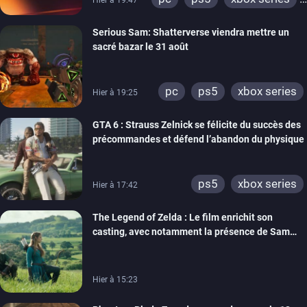
switch
ps4
Serious Sam: Shatterverse viendra mettre un
xbox one
switch 2
sacré bazar le 31 août
pc
ps5
xbox series
Hier à 19:25
GTA 6 : Strauss Zelnick se félicite du succès des
précommandes et défend l’abandon du physique
ps5
xbox series
Hier à 17:42
The Legend of Zelda : Le film enrichit son
casting, avec notamment la présence de Sam
Neill
Hier à 15:23