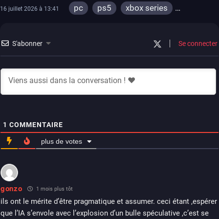
pc
ps5
xbox series
16 juillet 2026 à 13:41
xbox one
S'abonner
Se connecter
1
COMMENTAIRE
plus de votes
gonzo
1 mois plus tôt
ils ont le mérite d’être pragmatique et assumer. ceci étant ,espérer
que l’IA s’envole avec l’explosion d’un bulle spéculative ,c’est se