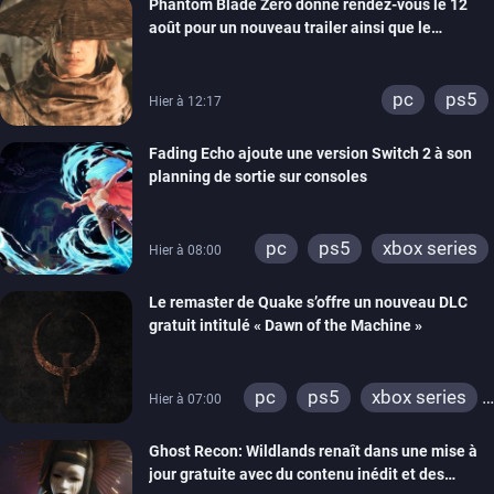
Phantom Blade Zero donne rendez-vous le 12
août pour un nouveau trailer ainsi que le
lancement des précommandes
pc
ps5
Hier à 12:17
Fading Echo ajoute une version Switch 2 à son
planning de sortie sur consoles
pc
ps5
xbox series
Hier à 08:00
Le remaster de Quake s’offre un nouveau DLC
gratuit intitulé « Dawn of the Machine »
pc
ps5
xbox series
Hier à 07:00
switch
ps4
Ghost Recon: Wildlands renaît dans une mise à
xbox one
nintendo 64
jour gratuite avec du contenu inédit et des