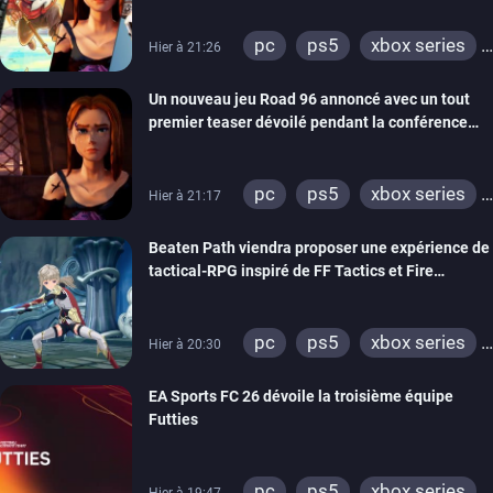
pc
ps5
xbox series
Hier à 21:26
switch
stadia
ps4
Un nouveau jeu Road 96 annoncé avec un tout
xbox one
switch 2
premier teaser dévoilé pendant la conférence
THQ Nordic
pc
ps5
xbox series
Hier à 21:17
switch
stadia
ps4
Beaten Path viendra proposer une expérience de
xbox one
tactical-RPG inspiré de FF Tactics et Fire
Emblem
pc
ps5
xbox series
Hier à 20:30
switch
EA Sports FC 26 dévoile la troisième équipe
Futties
pc
ps5
xbox series
Hier à 19:47