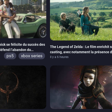
ick se félicite du succès des
The Legend of Zelda : Le film enrichit 
éfend l’abandon du
casting, avec notamment la présence 
ps5
xbox series
Neill
Il y a 6 heures