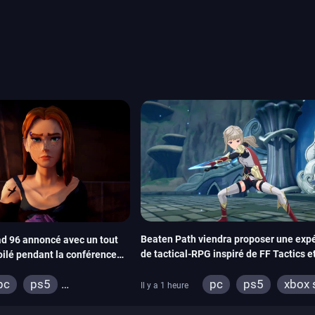
System Works avec Marvel
reak sait faire autre
amescom, avec Star Wars,
orties jeux vidéo de août
de juin. Vous trouverez
Beaten Path viendra proposer une exp
d 96 annoncé avec un tout
de tactical-RPG inspiré de FF Tactics et
oilé pendant la conférence
Emblem
pc
ps5
xbox 
pc
ps5
Il y a 1 heure
switch
xbox series
switch