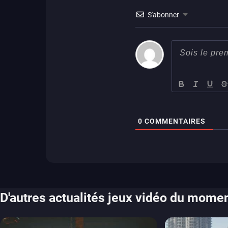
stadia
ps4
S'abonner
xbox one
switch 2
0
COMMENTAIRES
D'autres actualités jeux vidéo du mome