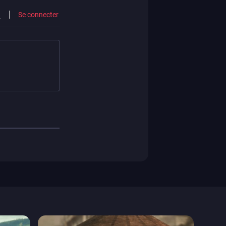
ps4
xbox one
Se connecter
switch 2