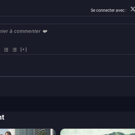
stadia
ps4
Se connecter avec :
xbox one
[+]
nt