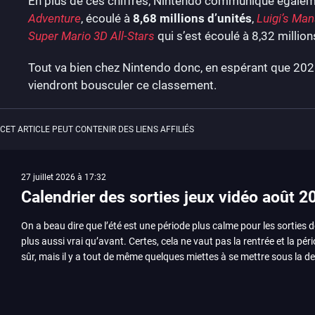
En plus de ces chiffres, Nintendo communique égalem
Adventure
, écoulé à
8,68 millions d’unités
,
Luigi’s Man
Super Mario 3D All-Stars
qui s’est écoulé à 8,32 million
Tout va bien chez Nintendo donc, en espérant que 202
viendront bousculer ce classement.
CET ARTICLE PEUT CONTENIR DES LIENS AFFILIÉS
27 juillet 2026 à 17:32
Calendrier des sorties jeux vidéo août 2
On a beau dire que l’été est une période plus calme pour les sorties d
plus aussi vrai qu’avant. Certes, cela ne vaut pas la rentrée et la pér
sûr, mais il y a tout de même quelques miettes à se mettre sous la de
juillet avec Assassin’s Creed et Splatoon. Voyons ensemble tout ce q
Quelles sont les sorties à retenir en août 2026 ? Avant de vous lister jeu par jeu, découvrez
notre sélection en vidéo, qui revient sur les titres à ne pas manquer 