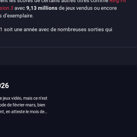
ent les scores de certains autres titres comme
Ring Fit
sion 3
avec
9,13 millions
de jeux vendus ou encore
s d’exemplaire.
1 soit une année avec de nombreuses sorties qui
026
e jeux vidéo, mais ce n’est
iode de février-mars, bien
nt, en atteste le mois de
ui arrivera en août 2026.
ou les productions plus