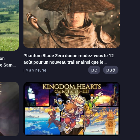
Phantom Blade Zero donne rendez-vous le 12
son
août pour un nouveau trailer ainsi que le
de Sam
lancement des précommandes
pc
ps5
Il y a 9 heures