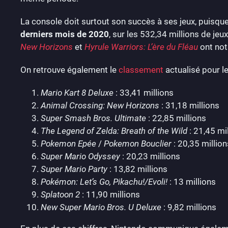
La console doit surtout son succès à ses jeux, puisqu
derniers mois de 2020
, sur les 532,34 millions de je
New Horizons
et
Hyrule Warriors: L’ère du Fléau
ont not
On retrouve également le
classement
actualisé pour l
Mario Kart 8 Deluxe
: 33,41 millions
Animal Crossing: New Horizons
: 31,18 millions
Super Smash Bros. Ultimate
: 22,85 millions
The Legend of Zelda: Breath of the Wild
: 21,45 mi
Pokemon Epée
/
Pokemon Bouclier
: 20,35 million
Super Mario Odyssey
: 20,23 millions
Super Mario Party
: 13,82 millions
Pokémon: Let’s Go, Pikachu!/
Evoli!
: 13 millions
Splatoon 2
: 11,90 millions
New Super Mario Bros. U Deluxe
: 9,82 millions