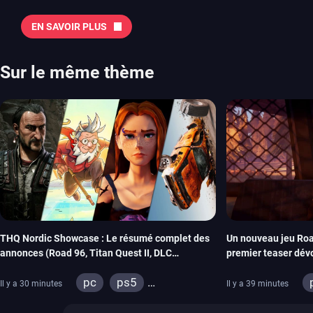
majeures. On pense évidemment au nouveau jeu de combat de Arc 
Tokon ou encore Beast of Reincarnation, qui nous montre que Game F
EN SAVOIR PLUS
chose d’ambitieux que Pokémon. On n’oubliera pas la période de G
Plague Tale et Metal Gear Solid qui seront là. La liste de toutes les s
2026 Vous trouverez ici tous les jeux majeurs qui sortiront au mois 
Sur le même thème
aussi les jeux de ce mois dans notre page dédiée…
THQ Nordic Showcase : Le résumé complet des
Un nouveau jeu Roa
annonces (Road 96, Titan Quest II, DLC
premier teaser dév
REANIMAL…)
THQ Nordic
pc
ps5
Il y a 30 minutes
Il y a 39 minutes
xbox series
switch