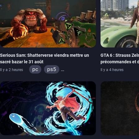
Serious Sam: Shatterverse viendra mettre un
GTA 6 : Strauss Zeln
sacré bazar le 31 août
précommandes et d
physique
pc
ps5
Il y a 2 heures
Il y a 4 heures
xbox series