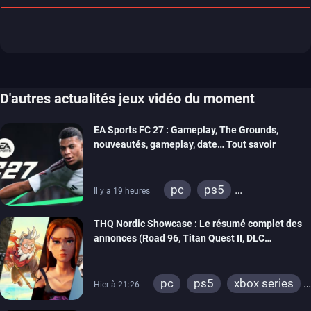
D'autres actualités jeux vidéo du moment
EA Sports FC 27 : Gameplay, The Grounds,
nouveautés, gameplay, date… Tout savoir
pc
ps5
Il y a 19 heures
xbox series
switch 2
THQ Nordic Showcase : Le résumé complet des
annonces (Road 96, Titan Quest II, DLC
REANIMAL…)
pc
ps5
xbox series
Hier à 21:26
switch
stadia
ps4