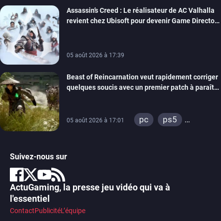
Assassin’s Creed : Le réalisateur de AC Valhalla
revient chez Ubisoft pour devenir Game Director
de la marque
05 août 2026 à 17:39
Beast of Reincarnation veut rapidement corriger
quelques soucis avec un premier patch à paraître
bientôt
pc
ps5
05 août 2026 à 17:01
xbox series
Suivez-nous sur
ActuGaming, la presse jeu vidéo qui va à
l'essentiel
Contact
Publicité
L’équipe