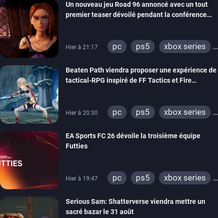
Un nouveau jeu Road 96 annoncé avec un tout
xbox one
switch 2
premier teaser dévoilé pendant la conférence
THQ Nordic
pc
ps5
xbox series
Hier à 21:17
switch
stadia
ps4
Beaten Path viendra proposer une expérience de
xbox one
tactical-RPG inspiré de FF Tactics et Fire
Emblem
pc
ps5
xbox series
Hier à 20:30
switch
EA Sports FC 26 dévoile la troisième équipe
Futties
pc
ps5
xbox series
Hier à 19:47
switch
ps4
Serious Sam: Shatterverse viendra mettre un
xbox one
switch 2
sacré bazar le 31 août