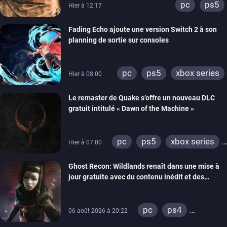
pc
ps5
Hier à 12:17
Fading Echo ajoute une version Switch 2 à son
planning de sortie sur consoles
pc
ps5
xbox series
Hier à 08:00
Le remaster de Quake s’offre un nouveau DLC
gratuit intitulé « Dawn of the Machine »
pc
ps5
xbox series
Hier à 07:00
switch
ps4
Ghost Recon: Wildlands renaît dans une mise à
xbox one
nintendo 64
jour gratuite avec du contenu inédit et des
visuels améliorés
pc
ps4
06 août 2026 à 20:22
xbox one