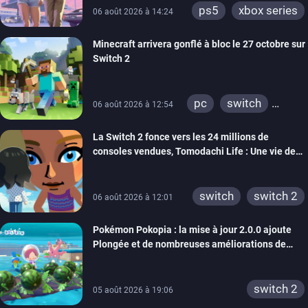
ps5
xbox series
06 août 2026 à 14:24
Minecraft arrivera gonflé à bloc le 27 octobre sur
Switch 2
pc
switch
06 août 2026 à 12:54
ps4
ps vita
La Switch 2 fonce vers les 24 millions de
xbox one
wiiu
consoles vendues, Tomodachi Life : Une vie de
3ds
ps3
rêve dépasse aujourd’hui les 8 millions
xbox 360
switch 2
switch
switch 2
06 août 2026 à 12:01
Pokémon Pokopia : la mise à jour 2.0.0 ajoute
Plongée et de nombreuses améliorations de
confort
switch 2
05 août 2026 à 19:06