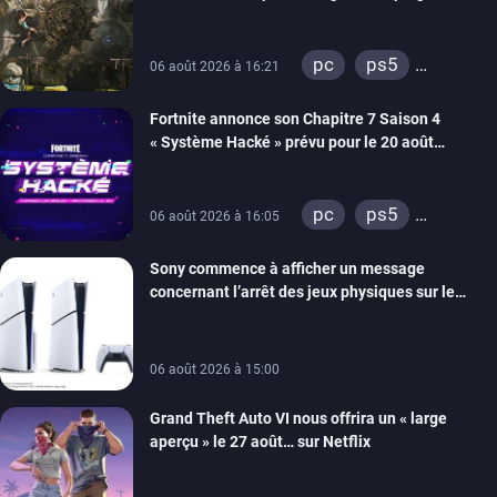
énigmes dans une nouvelle vidéo des coulisses
de développement
pc
ps5
06 août 2026 à 16:21
xbox series
Fortnite annonce son Chapitre 7 Saison 4
switch 2
« Système Hacké » prévu pour le 20 août
prochain, tandis que Les Simpson ont fait leur
retour
pc
ps5
06 août 2026 à 16:05
xbox series
Sony commence à afficher un message
switch
ios
concernant l’arrêt des jeux physiques sur le
android
ps4
carton des PlayStation 5
xbox one
switch 2
06 août 2026 à 15:00
Grand Theft Auto VI nous offrira un « large
aperçu » le 27 août… sur Netflix