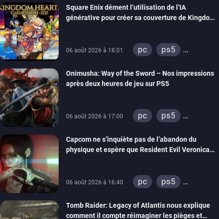
Square Enix dément l’utilisation de l’IA
générative pour créer sa couverture de Kingdom
Hearts Collection
pc
ps5
06 août 2026 à 18:01
xbox series
Onimusha: Way of the Sword – Nos impressions
switch 2
après deux heures de jeu sur PS5
pc
ps5
06 août 2026 à 17:00
xbox series
Capcom ne s’inquiète pas de l’abandon du
switch 2
physique et espère que Resident Evil Veronica
imitera Requiem pour dynamiser la série
pc
ps5
06 août 2026 à 16:40
xbox series
Tomb Raider: Legacy of Atlantis nous explique
switch 2
comment il compte réimaginer les pièges et