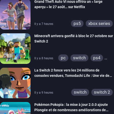
Grand Theft Auto VI nous offrira un « large
aperçu » le 27 août… sur Netflix
ps5
xbox series
Il y a 7 heures
Minecraft arrivera gonflé à bloc le 27 octobre sur
Switch 2
pc
switch
ps4
Il y a 8 heures
ps vita
xbox one
La Switch 2 fonce vers les 24 millions de
wiiu
3ds
ps3
consoles vendues, Tomodachi Life : Une vie de
xbox 360
switch 2
rêve dépasse aujourd’hui les 8 millions
switch
switch 2
Il y a 9 heures
Pokémon Pokopia : la mise à jour 2.0.0 ajoute
Plongée et de nombreuses améliorations de