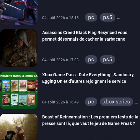
PC, PS5 et Xbox Series
pc
ps5
04 août 2026 à 18:18
xbox series
Assassin’s Creed Black Flag Resynced vous
permet désormais de cacher la sarbacane
pc
ps5
04 août 2026 à 17:03
xbox series
Xbox Game Pass : Date Everything!, Sandustry,
Egging On et d’autres rejoignent le service
pc
xbox series
04 août 2026 à 16:49
xbox one
Beast of Reincarnation : Les premiers tests de la
presse sont là, que vaut le jeu de Game Freak ?