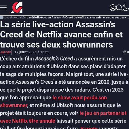
Accueil
Actualités
La série live-action Assassin’s Creed de Netflix avance enfin et trouve ses deux showrunners
La série live-action Assassin’s
Creed de Netflix avance enfin et
trouve ses deux showrunners
Jordan
17 juillet 2025 à 16:52
0
L’échec du film
Assassin’s Creed
a assurément mis un
coup aux ambitions d’Ubisoft dans ses plans d’adapter
la saga de multiples façons. Malgré tout, une série live-
action
Assassin’s Creed
a été annoncée en 2020, jusqu’à
ce que le projet disparaisse des radars. C’est en 2023
que l’on apprenait que
le show avait perdu son
showrunner
, et même si Ubisoft nous assurait que le
projet était toujours en cours, voir
le jeu en partenariat
avec Netflix être annulé
laissait penser que cette série
n’allait finalement jamais se faire.
Variety
rapporte