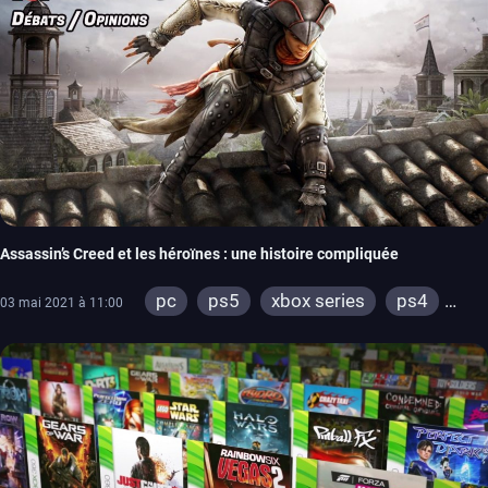
Assassin’s Creed et les héroïnes : une histoire compliquée
pc
ps5
xbox series
ps4
03 mai 2021 à 11:00
xbox one
ps3
xbox 360
psp