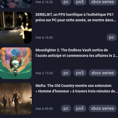
pc
ps5
xbox series
Hier à 16:26
DERELIKT, un FPS horrifique à l’esthétique PS1
prévu sur PC pour cette année, se montre dans
un trailer de gameplay
pc
Hier à 16:00
Moonlighter 2: The Endless Vault sortira de
l’accès anticipé et commencera les affaires le 2
septembre
pc
ps5
xbox series
Hier à 15:00
Mafia: The Old Country montre son extension
« Homme d’honneur » à travers trois minutes de
gameplay commenté
pc
ps5
xbox series
Hier à 09:00