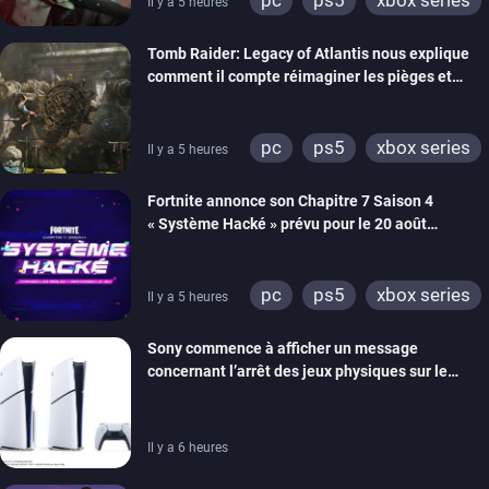
pc
ps5
xbox series
Il y a 5 heures
switch 2
Tomb Raider: Legacy of Atlantis nous explique
comment il compte réimaginer les pièges et
énigmes dans une nouvelle vidéo des coulisses
de développement
pc
ps5
xbox series
Il y a 5 heures
switch 2
Fortnite annonce son Chapitre 7 Saison 4
« Système Hacké » prévu pour le 20 août
prochain, tandis que Les Simpson ont fait leur
retour
pc
ps5
xbox series
Il y a 5 heures
switch
ios
android
Sony commence à afficher un message
ps4
xbox one
concernant l’arrêt des jeux physiques sur le
switch 2
carton des PlayStation 5
Il y a 6 heures