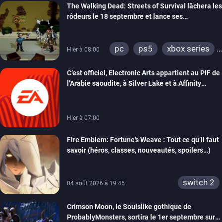
The Walking Dead: Streets of Survival lâchera les
rôdeurs le 18 septembre et lance ses
précommandes
pc
ps5
xbox series
Hier à 08:00
switch
switch 2
C’est officiel, Electronic Arts appartient au PIF de
l’Arabie saoudite, à Silver Lake et à Affinity
Partners
Hier à 07:00
Fire Emblem: Fortune’s Weave : Tout ce qu’il faut
savoir (héros, classes, nouveautés, spoilers…)
switch 2
04 août 2026 à 19:45
Crimson Moon, le Soulslike gothique de
ProbablyMonsters, sortira le 1er septembre sur