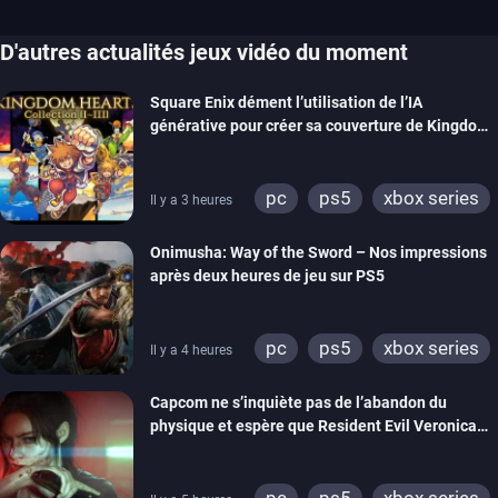
D'autres actualités jeux vidéo du moment
Square Enix dément l’utilisation de l’IA
générative pour créer sa couverture de Kingdom
Hearts Collection
pc
ps5
xbox series
Il y a 3 heures
switch 2
Onimusha: Way of the Sword – Nos impressions
après deux heures de jeu sur PS5
pc
ps5
xbox series
Il y a 4 heures
switch 2
Capcom ne s’inquiète pas de l’abandon du
physique et espère que Resident Evil Veronica
imitera Requiem pour dynamiser la série