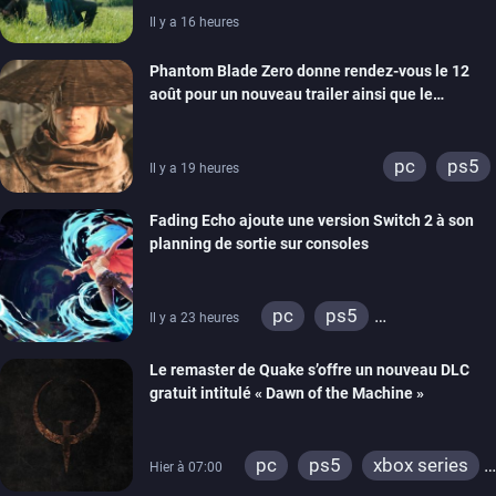
Il y a 16 heures
Phantom Blade Zero donne rendez-vous le 12
août pour un nouveau trailer ainsi que le
lancement des précommandes
pc
ps5
Il y a 19 heures
Fading Echo ajoute une version Switch 2 à son
planning de sortie sur consoles
pc
ps5
Il y a 23 heures
xbox series
Le remaster de Quake s’offre un nouveau DLC
gratuit intitulé « Dawn of the Machine »
pc
ps5
xbox series
Hier à 07:00
switch
ps4