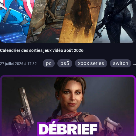
Calendrier des sorties jeux vidéo août 2026
pc
ps5
xbox series
switch
27 juillet 2026 à 17:32
ps4
xbox one
switch 2