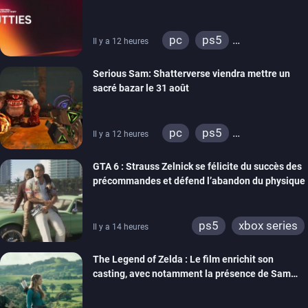
pc
ps5
Il y a 12 heures
xbox series
switch
Serious Sam: Shatterverse viendra mettre un
ps4
xbox one
sacré bazar le 31 août
switch 2
pc
ps5
Il y a 12 heures
xbox series
GTA 6 : Strauss Zelnick se félicite du succès des
précommandes et défend l’abandon du physique
ps5
xbox series
Il y a 14 heures
The Legend of Zelda : Le film enrichit son
casting, avec notamment la présence de Sam
Neill