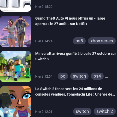
Hier à 15:00
Grand Theft Auto VI nous offrira un « large
aperçu » le 27 août… sur Netflix
ps5
xbox series
Hier à 14:24
Minecraft arrivera gonflé à bloc le 27 octobre sur
Switch 2
pc
switch
ps4
Hier à 12:54
ps vita
xbox one
La Switch 2 fonce vers les 24 millions de
wiiu
3ds
ps3
consoles vendues, Tomodachi Life : Une vie de
xbox 360
switch 2
rêve dépasse aujourd’hui les 8 millions
switch
switch 2
Hier à 12:01