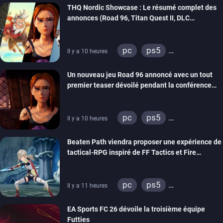
THQ Nordic Showcase : Le résumé complet des
annonces (Road 96, Titan Quest II, DLC
REANIMAL…)
pc
ps5
Il y a 10 heures
xbox series
switch
Un nouveau jeu Road 96 annoncé avec un tout
stadia
ps4
premier teaser dévoilé pendant la conférence
xbox one
switch 2
THQ Nordic
pc
ps5
Il y a 10 heures
xbox series
switch
Beaten Path viendra proposer une expérience de
stadia
ps4
tactical-RPG inspiré de FF Tactics et Fire
xbox one
Emblem
pc
ps5
Il y a 11 heures
xbox series
switch
EA Sports FC 26 dévoile la troisième équipe
Futties