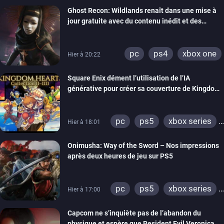
Ghost Recon: Wildlands renaît dans une mise à
xbox one
nintendo 64
jour gratuite avec du contenu inédit et des
visuels améliorés
pc
ps4
xbox one
Hier à 20:22
Square Enix dément l’utilisation de l’IA
générative pour créer sa couverture de Kingdom
Hearts Collection
pc
ps5
xbox series
Hier à 18:01
switch 2
Onimusha: Way of the Sword – Nos impressions
après deux heures de jeu sur PS5
pc
ps5
xbox series
Hier à 17:00
switch 2
Capcom ne s’inquiète pas de l’abandon du
physique et espère que Resident Evil Veronica