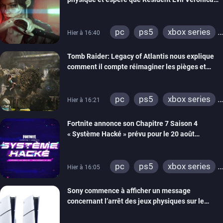
imitera Requiem pour dynamiser la série
pc
ps5
xbox series
Hier à 16:40
switch 2
Tomb Raider: Legacy of Atlantis nous explique
comment il compte réimaginer les pièges et
énigmes dans une nouvelle vidéo des coulisses
de développement
pc
ps5
xbox series
Hier à 16:21
switch 2
Fortnite annonce son Chapitre 7 Saison 4
« Système Hacké » prévu pour le 20 août
prochain, tandis que Les Simpson ont fait leur
retour
pc
ps5
xbox series
Hier à 16:05
switch
ios
android
Sony commence à afficher un message
ps4
xbox one
concernant l’arrêt des jeux physiques sur le
switch 2
carton des PlayStation 5