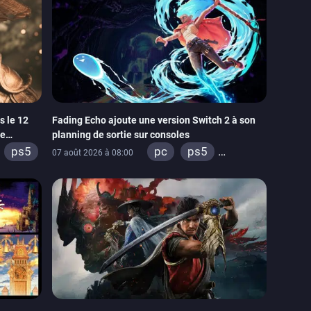
 le 12
Fading Echo ajoute une version Switch 2 à son
le
planning de sortie sur consoles
ps5
pc
ps5
07 août 2026 à 08:00
xbox series