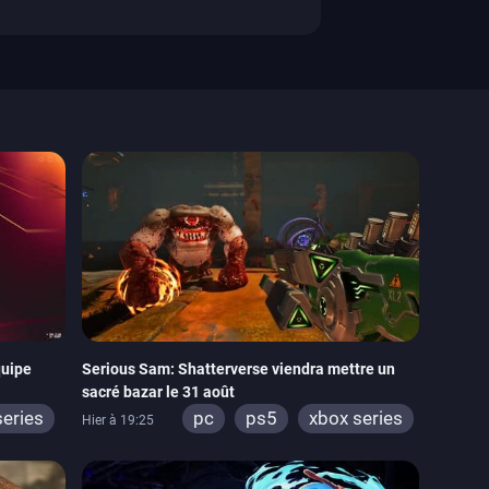
quipe
Serious Sam: Shatterverse viendra mettre un
sacré bazar le 31 août
series
pc
ps5
xbox series
Hier à 19:25
 2