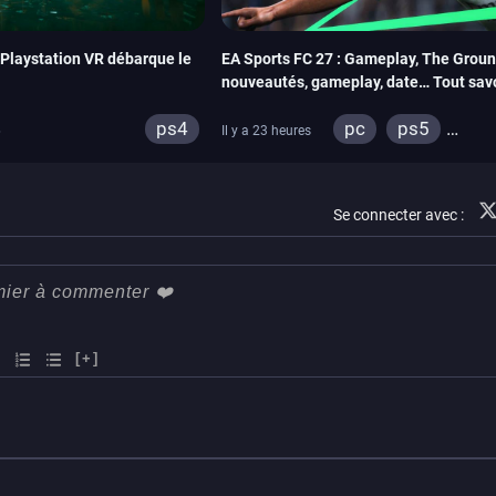
u Playstation VR débarque le
EA Sports FC 27 : Gameplay, The Groun
nouveautés, gameplay, date… Tout sav
ps4
pc
ps5
6
Il y a 23 heures
xbox series
sw
Se connecter avec :
[+]