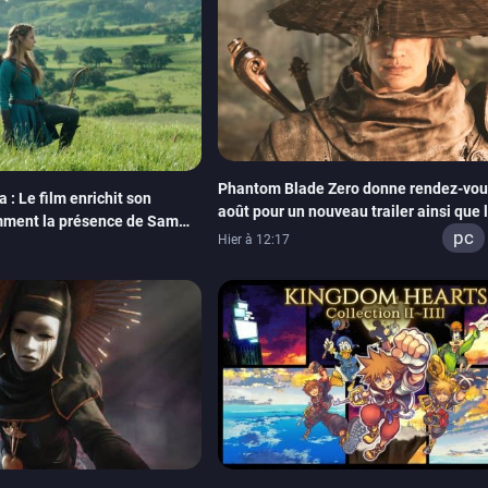
Phantom Blade Zero donne rendez-vous
 : Le film enrichit son
août pour un nouveau trailer ainsi que 
mment la présence de Sam
lancement des précommandes
pc
Hier à 12:17