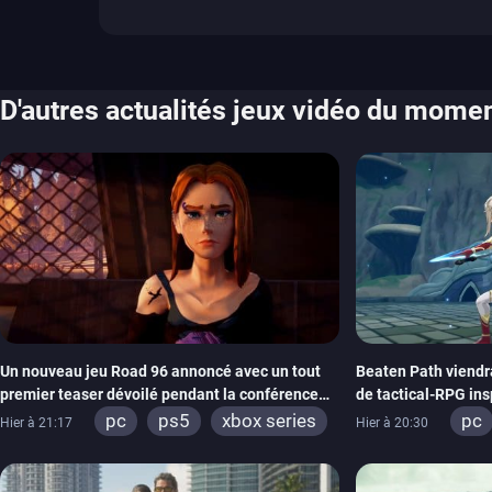
D'autres actualités jeux vidéo du mome
Un nouveau jeu Road 96 annoncé avec un tout
Beaten Path viendr
premier teaser dévoilé pendant la conférence
de tactical-RPG insp
THQ Nordic
Emblem
pc
ps5
xbox series
pc
Hier à 21:17
Hier à 20:30
switch
stadia
ps4
swi
xbox one