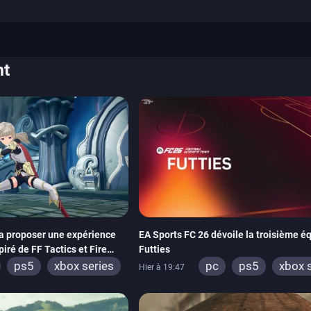
nt
a proposer une expérience
EA Sports FC 26 dévoile la troisième é
iré de FF Tactics et Fire
Futties
ps5
xbox series
pc
ps5
xbox 
Hier à 19:47
tch
switch
ps4
xbox one
switch