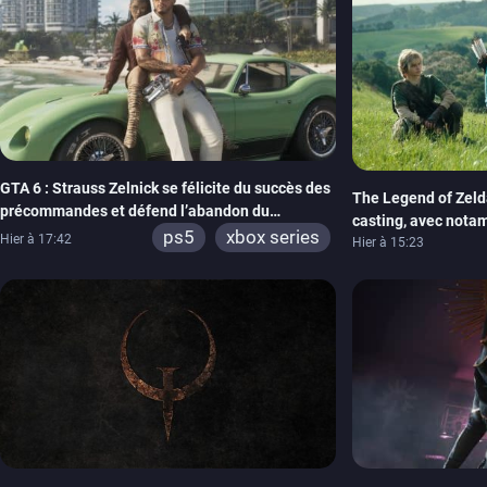
GTA 6 : Strauss Zelnick se félicite du succès des
The Legend of Zelda
précommandes et défend l’abandon du
casting, avec nota
physique
ps5
xbox series
Hier à 17:42
Neill
Hier à 15:23