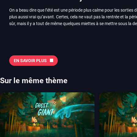
On a beau dire que l’été est une période plus calme pour les sorties d
plus aussi vrai qu’avant. Certes, cela ne vaut pas la rentrée et la pér
sûr, mais il y a tout de même quelques miettes à se mettre sous la de
juillet avec Assassin’s Creed et Splatoon. Voyons ensemble tout ce q
Quelles sont les sorties à retenir en août 2026 ? Avant de vous lister jeu par jeu, découvrez
notre sélection en vidéo, qui revient sur les titres à ne pas manquer 
majeures. On pense évidemment au nouveau jeu de combat de Arc 
Tokon ou encore Beast of Reincarnation, qui nous montre que Game F
EN SAVOIR PLUS
chose d’ambitieux que Pokémon. On n’oubliera pas la période de G
Plague Tale et Metal Gear Solid qui seront là. La liste de toutes les s
2026 Vous trouverez ici tous les jeux majeurs qui sortiront au mois 
Sur le même thème
aussi les jeux de ce mois dans notre page dédiée…