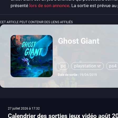
présenté
lors de son annonce
. La sortie est prévue a
CET ARTICLE PEUT CONTENIR DES LIENS AFFILIÉS
Ghost Giant
pc
playstation vr
ps4
Date de sortie :
19/04/2019
27 juillet 2026 à 17:32
Calendrier des sorties jeux vidéo août 2