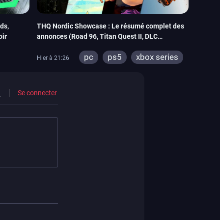
ds,
THQ Nordic Showcase : Le résumé complet des
oir
annonces (Road 96, Titan Quest II, DLC
REANIMAL…)
pc
ps5
xbox series
Hier à 21:26
itch 2
switch
stadia
ps4
xbox one
switch 2
Se connecter