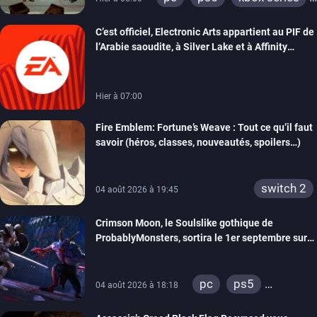
switch
switch 2
C’est officiel, Electronic Arts appartient au PIF de
l’Arabie saoudite, à Silver Lake et à Affinity
Partners
Hier à 07:00
Fire Emblem: Fortune’s Weave : Tout ce qu’il faut
savoir (héros, classes, nouveautés, spoilers…)
switch 2
04 août 2026 à 19:45
Crimson Moon, le Soulslike gothique de
ProbablyMonsters, sortira le 1er septembre sur
PC, PS5 et Xbox Series
pc
ps5
04 août 2026 à 18:18
xbox series