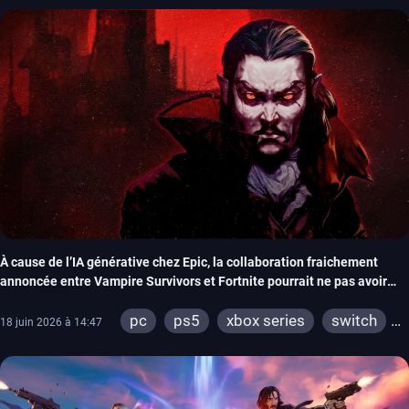
switch 2
À cause de l’IA générative chez Epic, la collaboration fraichement
annoncée entre Vampire Survivors et Fortnite pourrait ne pas avoir
lieu
pc
ps5
xbox series
switch
18 juin 2026 à 14:47
ios
android
ps4
xbox one
switch 2