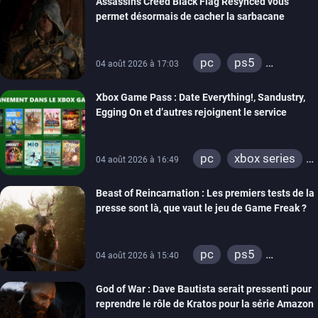
Assassin’s Creed Black Flag Resynced vous
permet désormais de cacher la sarbacane
pc
ps5
04 août 2026 à 17:03
xbox series
Xbox Game Pass : Date Everything!, Sandustry,
Egging On et d’autres rejoignent le service
pc
xbox series
04 août 2026 à 16:49
xbox one
Beast of Reincarnation : Les premiers tests de la
presse sont là, que vaut le jeu de Game Freak ?
pc
ps5
04 août 2026 à 15:40
xbox series
God of War : Dave Bautista serait pressenti pour
reprendre le rôle de Kratos pour la série Amazon