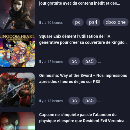
jour gratuite avec du contenu inédit et des
visuels améliorés
pc
ps4
xbox one
Il y a 10 heures
Square Enix dément l’utilisation de l’IA
générative pour créer sa couverture de Kingdom
Hearts Collection
pc
ps5
Il y a 12 heures
xbox series
switch 2
Onimusha: Way of the Sword – Nos impressions
après deux heures de jeu sur PS5
pc
ps5
Il y a 13 heures
xbox series
switch 2
Capcom ne s’inquiète pas de l’abandon du
physique et espère que Resident Evil Veronica
imitera Requiem pour dynamiser la série