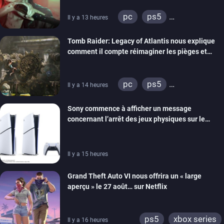
pc
ps5
Il y a 13 heures
xbox series
switch 2
Tomb Raider: Legacy of Atlantis nous explique
comment il compte réimaginer les pièges et
énigmes dans une nouvelle vidéo des coulisses
de développement
pc
ps5
Il y a 14 heures
xbox series
switch 2
Sony commence à afficher un message
concernant l’arrêt des jeux physiques sur le
carton des PlayStation 5
Il y a 15 heures
Grand Theft Auto VI nous offrira un « large
aperçu » le 27 août… sur Netflix
ps5
xbox series
Il y a 16 heures