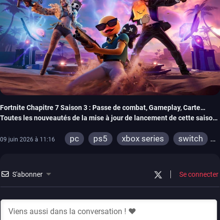
Fortnite Chapitre 7 Saison 3 : Passe de combat, Gameplay, Carte…
Toutes les nouveautés de la mise à jour de lancement de cette saison
« Collecte Effrenée »
pc
ps5
xbox series
switch
09 juin 2026 à 11:16
ios
android
ps4
xbox one
switch 2
S'abonner
Se connecter