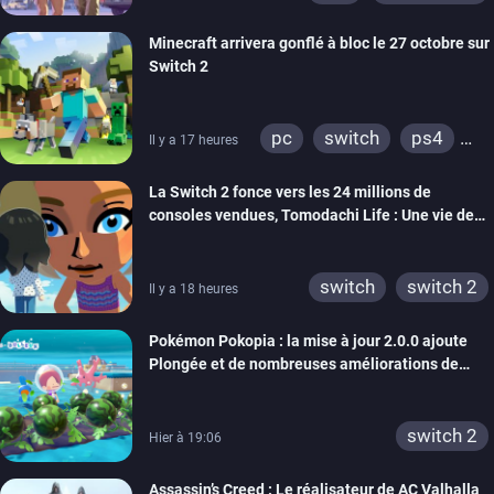
Minecraft arrivera gonflé à bloc le 27 octobre sur
Switch 2
pc
switch
ps4
Il y a 17 heures
ps vita
xbox one
La Switch 2 fonce vers les 24 millions de
wiiu
3ds
ps3
consoles vendues, Tomodachi Life : Une vie de
xbox 360
switch 2
rêve dépasse aujourd’hui les 8 millions
switch
switch 2
Il y a 18 heures
Pokémon Pokopia : la mise à jour 2.0.0 ajoute
Plongée et de nombreuses améliorations de
confort
switch 2
Hier à 19:06
Assassin’s Creed : Le réalisateur de AC Valhalla