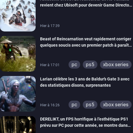
revient chez Ubisoft pour devenir Game Director
de la marque
Hier à 17:39
Beast of Reincarnation veut rapidement corriger
quelques soucis avec un premier patch à paraître
bientôt
pc
ps5
xbox series
Hier à 17:01
Larian célèbre les 3 ans de Baldur’s Gate 3 avec
des statistiques disons, surprenantes
pc
ps5
xbox series
Hier à 16:26
DERELIKT, un FPS horrifique à l’esthétique PS1
prévu sur PC pour cette année, se montre dans
un trailer de gameplay