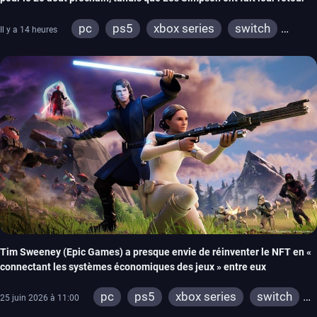
pc
ps5
xbox series
switch
Il y a 14 heures
ios
android
ps4
xbox one
switch 2
Tim Sweeney (Epic Games) a presque envie de réinventer le NFT en «
connectant les systèmes économiques des jeux » entre eux
pc
ps5
xbox series
switch
25 juin 2026 à 11:00
ios
android
ps4
xbox one