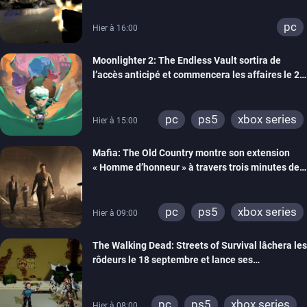
pc
Hier à 16:00
Moonlighter 2: The Endless Vault sortira de
l’accès anticipé et commencera les affaires le 2
septembre
pc
ps5
xbox series
Hier à 15:00
Mafia: The Old Country montre son extension
« Homme d’honneur » à travers trois minutes de
gameplay commenté
pc
ps5
xbox series
Hier à 09:00
The Walking Dead: Streets of Survival lâchera les
rôdeurs le 18 septembre et lance ses
précommandes
pc
ps5
xbox series
Hier à 08:00