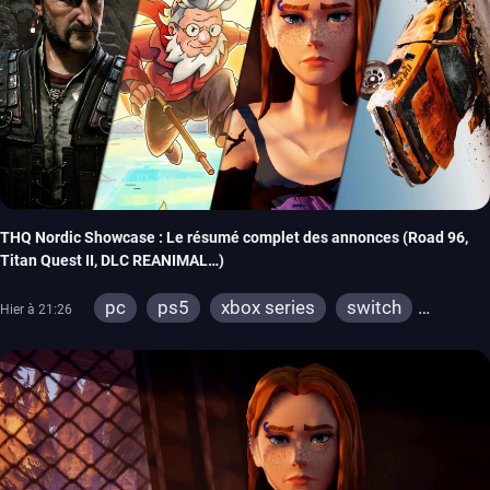
THQ Nordic Showcase : Le résumé complet des annonces (Road 96,
Titan Quest II, DLC REANIMAL…)
pc
ps5
xbox series
switch
Hier à 21:26
stadia
ps4
xbox one
switch 2