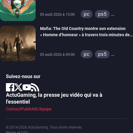
septembre
pc
ps5
05 août 2026 à 15:00
xbox series
Mafia: The Old Country montre son extension
« Homme d’honneur » à travers trois minutes de
gameplay commenté
pc
ps5
05 août 2026 à 09:00
xbox series
Suivez-nous sur
ActuGaming, la presse jeu vidéo qui va à
l'essentiel
Contact
Publicité
L’équipe
© 2014-2026 ActuGaming. Tous droits réservés.
Règles et CGU