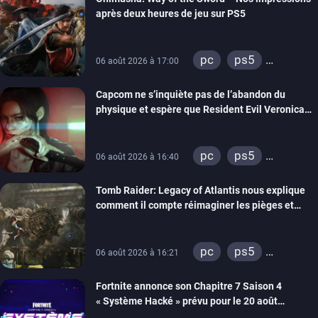
switch 2
après deux heures de jeu sur PS5
pc
ps5
06 août 2026 à 17:00
xbox series
Capcom ne s’inquiète pas de l’abandon du
switch 2
physique et espère que Resident Evil Veronica
imitera Requiem pour dynamiser la série
pc
ps5
06 août 2026 à 16:40
xbox series
Tomb Raider: Legacy of Atlantis nous explique
switch 2
comment il compte réimaginer les pièges et
énigmes dans une nouvelle vidéo des coulisses
de développement
pc
ps5
06 août 2026 à 16:21
xbox series
Fortnite annonce son Chapitre 7 Saison 4
switch 2
« Système Hacké » prévu pour le 20 août
prochain, tandis que Les Simpson ont fait leur