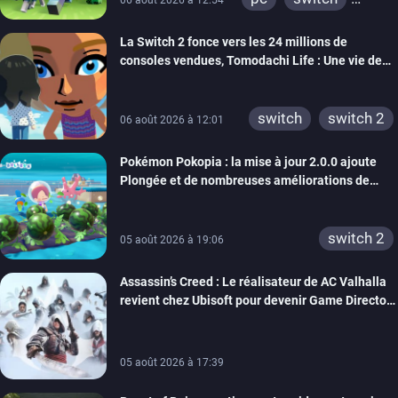
ps4
ps vita
La Switch 2 fonce vers les 24 millions de
xbox one
wiiu
consoles vendues, Tomodachi Life : Une vie de
3ds
ps3
rêve dépasse aujourd’hui les 8 millions
xbox 360
switch 2
switch
switch 2
06 août 2026 à 12:01
Pokémon Pokopia : la mise à jour 2.0.0 ajoute
Plongée et de nombreuses améliorations de
confort
switch 2
05 août 2026 à 19:06
Assassin’s Creed : Le réalisateur de AC Valhalla
revient chez Ubisoft pour devenir Game Director
de la marque
05 août 2026 à 17:39