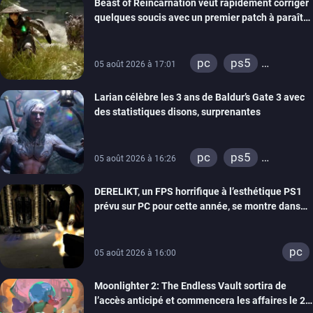
Beast of Reincarnation veut rapidement corriger
quelques soucis avec un premier patch à paraître
bientôt
pc
ps5
05 août 2026 à 17:01
xbox series
Larian célèbre les 3 ans de Baldur’s Gate 3 avec
des statistiques disons, surprenantes
pc
ps5
05 août 2026 à 16:26
xbox series
DERELIKT, un FPS horrifique à l’esthétique PS1
prévu sur PC pour cette année, se montre dans
un trailer de gameplay
pc
05 août 2026 à 16:00
Moonlighter 2: The Endless Vault sortira de
l’accès anticipé et commencera les affaires le 2