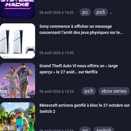
retour
pc
ps5
06 août 2026 à 16:05
xbox series
Sony commence à afficher un message
switch
ios
concernant l’arrêt des jeux physiques sur le
android
ps4
carton des PlayStation 5
xbox one
switch 2
06 août 2026 à 15:00
Grand Theft Auto VI nous offrira un « large
aperçu » le 27 août… sur Netflix
ps5
xbox series
06 août 2026 à 14:24
Minecraft arrivera gonflé à bloc le 27 octobre sur
Switch 2
pc
switch
06 août 2026 à 12:54