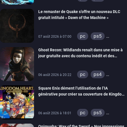
xbox series
Le remaster de Quake s’offre un nouveau DLC
gratuit intitulé « Dawn of the Machine »
pc
ps5
07 août 2026 à 07:00
xbox series
Ghost Recon: Wildlands renaît dans une mise à
switch
ps4
jour gratuite avec du contenu inédit et des
xbox one
visuels améliorés
nintendo 64
pc
ps4
06 août 2026 à 20:22
xbox one
Square Enix dément l’utilisation de l’IA
générative pour créer sa couverture de Kingdom
Hearts Collection
pc
ps5
06 août 2026 à 18:01
xbox series
Onimusha: Way of the Sword – Nos impressions