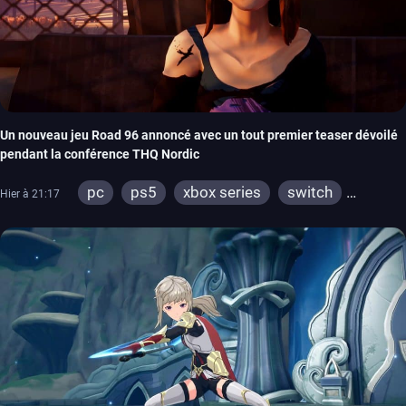
Un nouveau jeu Road 96 annoncé avec un tout premier teaser dévoilé
pendant la conférence THQ Nordic
pc
ps5
xbox series
switch
Hier à 21:17
stadia
ps4
xbox one