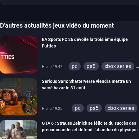
D'autres actualités jeux vidéo du moment
EA Sports FC 26 dévoile la troisième équipe
Futties
pc
ps5
xbox series
Hier à 19:47
switch
ps4
Serious Sam: Shatterverse viendra mettre un
xbox one
switch 2
sacré bazar le 31 août
pc
ps5
xbox series
Hier à 19:25
GTA 6 : Strauss Zelnick se félicite du succès des
précommandes et défend l’abandon du physique