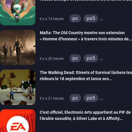
septembre
pc
ps5
Il y a 14 heures
xbox series
Mafia: The Old Country montre son extension
« Homme d’honneur » à travers trois minutes de
gameplay commenté
pc
ps5
Il y a 20 heures
xbox series
The Walking Dead: Streets of Survival lâchera les
rôdeurs le 18 septembre et lance ses
précommandes
pc
ps5
Il y a 21 heures
xbox series
switch
C’est officiel, Electronic Arts appartient au PIF de
switch 2
l’Arabie saoudite, à Silver Lake et à Affinity
Partners