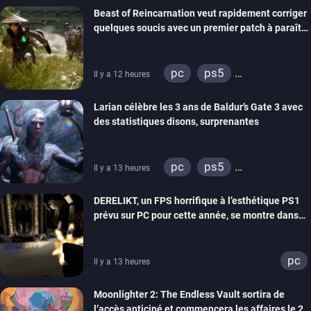
Beast of Reincarnation veut rapidement corriger
quelques soucis avec un premier patch à paraître
bientôt
pc
ps5
Il y a 12 heures
xbox series
Larian célèbre les 3 ans de Baldur’s Gate 3 avec
des statistiques disons, surprenantes
pc
ps5
Il y a 13 heures
xbox series
DERELIKT, un FPS horrifique à l’esthétique PS1
prévu sur PC pour cette année, se montre dans
un trailer de gameplay
pc
Il y a 13 heures
Moonlighter 2: The Endless Vault sortira de
l’accès anticipé et commencera les affaires le 2