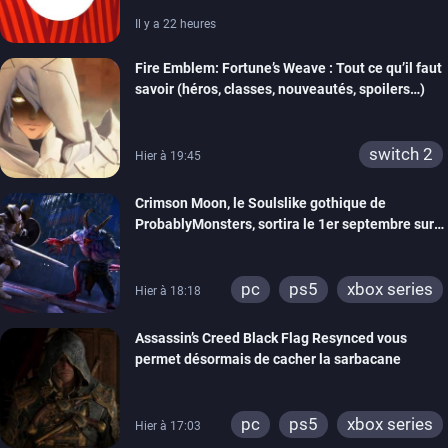
Il y a 22 heures
Fire Emblem: Fortune’s Weave : Tout ce qu’il faut
savoir (héros, classes, nouveautés, spoilers…)
switch 2
Hier à 19:45
Crimson Moon, le Soulslike gothique de
ProbablyMonsters, sortira le 1er septembre sur
PC, PS5 et Xbox Series
pc
ps5
xbox series
Hier à 18:18
Assassin’s Creed Black Flag Resynced vous
permet désormais de cacher la sarbacane
pc
ps5
xbox series
Hier à 17:03