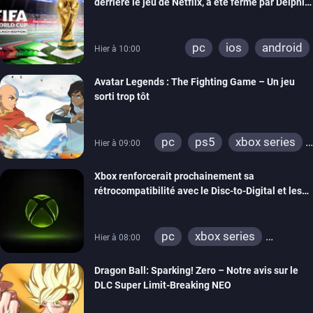
derrière le jeu de Netflix, a été fermé par Delphi
Interactive
pc
ios
android
Hier à 10:00
Avatar Legends : The Fighting Game – Un jeu
sorti trop tôt
pc
ps5
xbox series
Hier à 09:00
switch
switch 2
Xbox renforcerait prochainement sa
rétrocompatibilité avec le Disc-to-Digital et les
portages de jeux Xbox 360 sur PC
pc
xbox series
Hier à 08:00
xbox one
xbox 360
Dragon Ball: Sparking! Zero – Notre avis sur le
DLC Super Limit-Breaking NEO