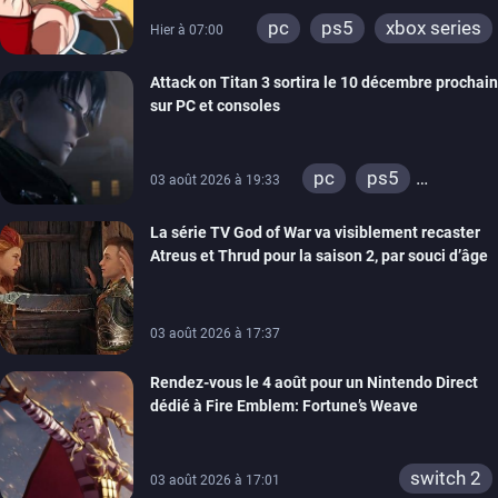
pc
ps5
xbox series
Hier à 07:00
Attack on Titan 3 sortira le 10 décembre prochain
sur PC et consoles
pc
ps5
03 août 2026 à 19:33
xbox series
La série TV God of War va visiblement recaster
switch 2
Atreus et Thrud pour la saison 2, par souci d’âge
03 août 2026 à 17:37
Rendez-vous le 4 août pour un Nintendo Direct
dédié à Fire Emblem: Fortune’s Weave
switch 2
03 août 2026 à 17:01