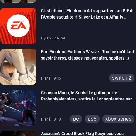
xbox series
switch
C’est officiel, Electronic Arts appartient au PIF de
switch 2
l’Arabie saoudite, à Silver Lake et à Affinity
Partners
Il y a 22 heures
Fire Emblem: Fortune’s Weave : Tout ce qu’il faut
savoir (héros, classes, nouveautés, spoilers…)
switch 2
Hier à 19:45
Crimson Moon, le Soulslike gothique de
ProbablyMonsters, sortira le 1er septembre sur
PC, PS5 et Xbox Series
pc
ps5
xbox series
Hier à 18:18
Assassin’s Creed Black Flag Resynced vous