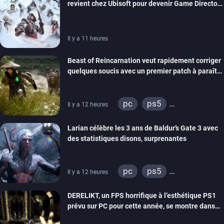
revient chez Ubisoft pour devenir Game Director
de la marque
Il y a 11 heures
Beast of Reincarnation veut rapidement corriger
quelques soucis avec un premier patch à paraître
bientôt
pc
ps5
Il y a 12 heures
xbox series
Larian célèbre les 3 ans de Baldur’s Gate 3 avec
des statistiques disons, surprenantes
pc
ps5
Il y a 12 heures
xbox series
DERELIKT, un FPS horrifique à l’esthétique PS1
prévu sur PC pour cette année, se montre dans
un trailer de gameplay