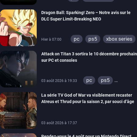
xbox one
xbox 360
Dragon Ball: Sparking! Zero – Notre avis sur le
DLC Super Limit-Breaking NEO
pc
ps5
xbox series
Hier à 07:00
Attack on Titan 3 sortira le 10 décembre prochain
sur PC et consoles
pc
ps5
03 août 2026 à 19:33
xbox series
La série TV God of War va visiblement recaster
switch 2
Atreus et Thrud pour la saison 2, par souci d’âge
03 août 2026 à 17:37
Rendez-vous le 4 août pour un Nintendo Direct