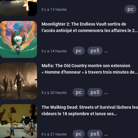
pc
Il y a 13 heures
Moonlighter 2: The Endless Vault sortira de
l’accès anticipé et commencera les affaires le 2
septembre
pc
ps5
Il y a 14 heures
xbox series
Mafia: The Old Country montre son extension
« Homme d’honneur » à travers trois minutes de
gameplay commenté
pc
ps5
Il y a 20 heures
xbox series
The Walking Dead: Streets of Survival lâchera les
rôdeurs le 18 septembre et lance ses
précommandes
pc
ps5
Il y a 21 heures