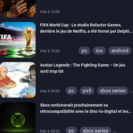
Hier à 13:08
FIFA World Cup : Le studio Refactor Games,
derrière le jeu de Netflix, a été fermé par Delphi
Interactive
pc
ios
android
Hier à 10:00
Avatar Legends : The Fighting Game – Un jeu
sorti trop tôt
pc
ps5
xbox series
Hier à 09:00
switch
switch 2
Xbox renforcerait prochainement sa
rétrocompatibilité avec le Disc-to-Digital et les
portages de jeux Xbox 360 sur PC
pc
xbox series
Hier à 08:00