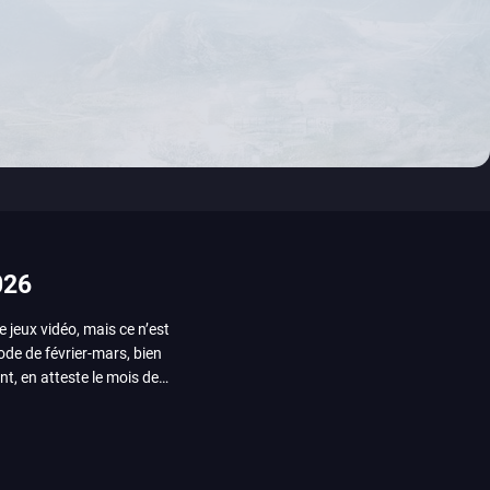
026
e jeux vidéo, mais ce n’est
iode de février-mars, bien
nt, en atteste le mois de
ui arrivera en août 2026.
ou les productions plus
System Works avec Marvel