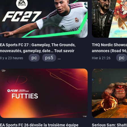
EA Sports FC 27 : Gameplay, The Grounds,
THQ Nordic Showca
nouveautés, gameplay, date… Tout savoir
annonces (Road 96, 
REANIMAL…)
pc
ps5
pc
Il y a 23 heures
Hier à 21:26
xbox series
switch 2
swi
xbo
EA Sports FC 26 dévoile la troisième équipe
Serious Sam: Shatt