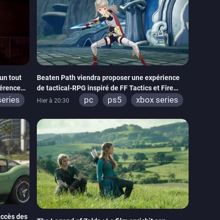
un tout
Beaten Path viendra proposer une expérience
férence
de tactical-RPG inspiré de FF Tactics et Fire
Emblem
series
pc
ps5
xbox series
Hier à 20:30
ps4
switch
uccès des