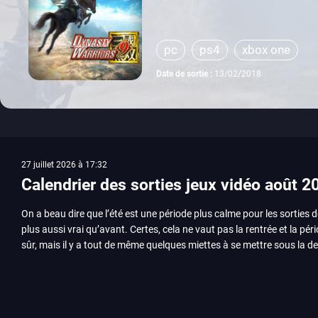
pc
ps4
xbox one
Date de sortie :
13/02/2018
27 juillet 2026 à 17:32
Calendrier des sorties jeux vidéo août 2
On a beau dire que l’été est une période plus calme pour les sorties d
plus aussi vrai qu’avant. Certes, cela ne vaut pas la rentrée et la pér
sûr, mais il y a tout de même quelques miettes à se mettre sous la de
juillet avec Assassin’s Creed et Splatoon. Voyons ensemble tout ce q
Quelles sont les sorties à retenir en août 2026 ? Avant de vous lister jeu par jeu, découvrez
notre sélection en vidéo, qui revient sur les titres à ne pas manquer 
majeures. On pense évidemment au nouveau jeu de combat de Arc 