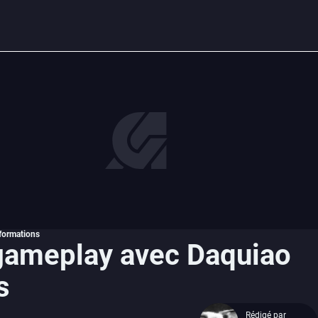
nformations
 gameplay avec Daquiao
s
Rédigé par