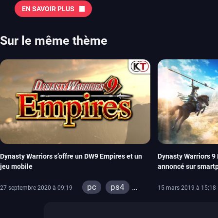
Tokon ou encore Beast of Reincarnation, qui nous montre que Game F
EN SAVOIR PLUS
chose d’ambitieux que Pokémon. On n’oubliera pas la période de G
Plague Tale et Metal Gear Solid qui seront là. La liste de toutes les s
2026 Vous trouverez ici tous les jeux majeurs qui sortiront au mois 
Sur le même thème
aussi les jeux de ce mois dans notre page dédiée…
Dynasty Warriors s’offre un DW9 Empires et un
Dynasty Warriors 
jeu mobile
annoncé sur smart
pc
ps4
27 septembre 2020 à 09:19
15 mars 2019 à 15:18
xbox one