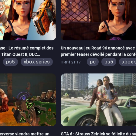
se : Le résumé complet des
Un nouveau jeu Road 96 annoncé avec 
Titan Quest II, DLC
premier teaser dévoilé pendant la con
THQ Nordic
ps5
xbox series
pc
ps5
xbox 
Hier à 21:17
tch
stadia
ps4
switch
stadia
x one
switch 2
xbox one
erverse viendra mettre un
GTA 6 : Strauss Zelnick se félicite du s