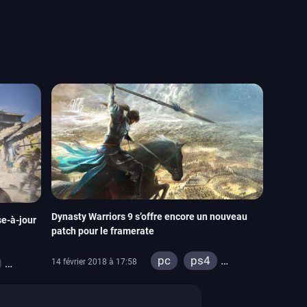
Dynasty Warriors 9 s’offre encore un nouveau
se-à-jour
patch pour le framerate
pc
ps4
14 février 2018 à 17:58
xbox one