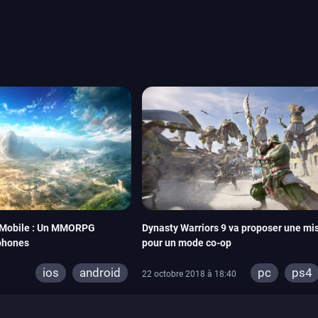
reak sait faire autre
amescom, avec Star Wars,
orties jeux vidéo de août
de juin. Vous trouverez
9 Mobile : Un MMORPG
Dynasty Warriors 9 va proposer une mi
phones
pour un mode co-op
ios
android
pc
ps4
22 octobre 2018 à 18:40
xbox one