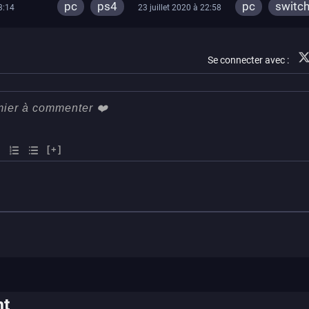
pc
ps4
pc
switc
3:14
23 juillet 2020 à 22:58
ps4
Se connecter avec :
[+]
nt