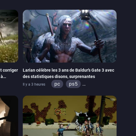
 corriger
Larian célèbre les 3 ans de Baldur’s Gate 3 avec
 à
des statistiques disons, surprenantes
pc
ps5
Il y a 3 heures
xbox series