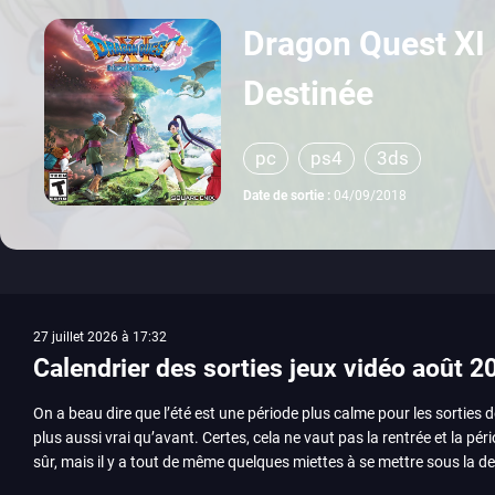
Dragon Quest XI 
Destinée
pc
ps4
3ds
Date de sortie :
04/09/2018
27 juillet 2026 à 17:32
Calendrier des sorties jeux vidéo août 2
On a beau dire que l’été est une période plus calme pour les sorties d
plus aussi vrai qu’avant. Certes, cela ne vaut pas la rentrée et la pér
sûr, mais il y a tout de même quelques miettes à se mettre sous la de
juillet avec Assassin’s Creed et Splatoon. Voyons ensemble tout ce q