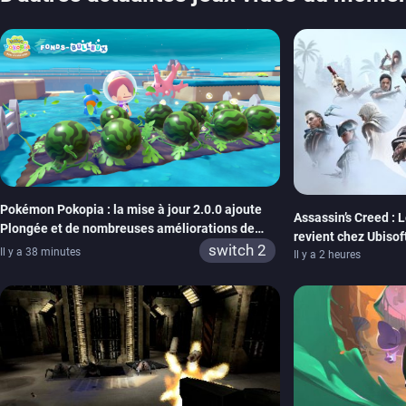
Pokémon Pokopia : la mise à jour 2.0.0 ajoute
Assassin’s Creed : 
Plongée et de nombreuses améliorations de
revient chez Ubisof
confort
switch 2
Il y a 38 minutes
de la marque
Il y a 2 heures