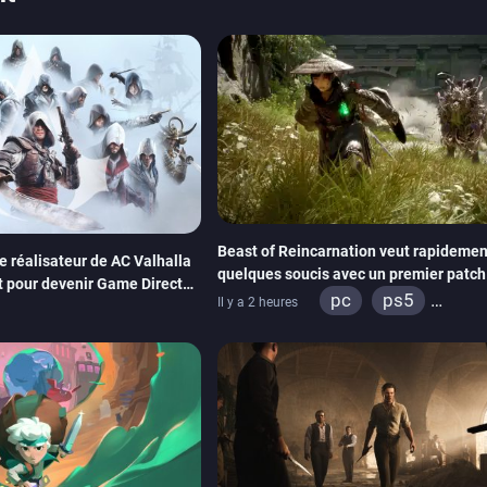
Beast of Reincarnation veut rapidement
Le réalisateur de AC Valhalla
quelques soucis avec un premier patch
t pour devenir Game Director
paraître bientôt
pc
ps5
Il y a 2 heures
xbox series