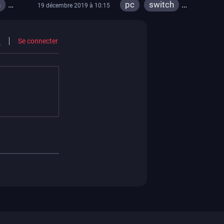
h
pc
switch
19 décembre 2019 à 10:15
ps4
3ds
Se connecter