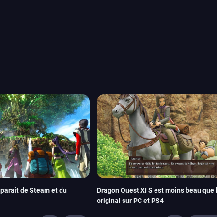
ou les productions plus
System Works avec Marvel
reak sait faire autre
amescom, avec Star Wars,
orties jeux vidéo de août
de juin. Vous trouverez
sparaît de Steam et du
Dragon Quest XI S est moins beau que l
original sur PC et PS4