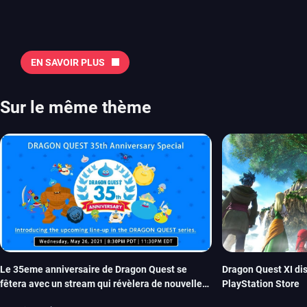
Quelles sont les sorties à retenir en août 2026 ? Avant de vous lister jeu par jeu, découvrez
notre sélection en vidéo, qui revient sur les titres à ne pas manquer 
majeures. On pense évidemment au nouveau jeu de combat de Arc 
Tokon ou encore Beast of Reincarnation, qui nous montre que Game F
EN SAVOIR PLUS
chose d’ambitieux que Pokémon. On n’oubliera pas la période de G
Plague Tale et Metal Gear Solid qui seront là. La liste de toutes les s
2026 Vous trouverez ici tous les jeux majeurs qui sortiront au mois 
Sur le même thème
aussi les jeux de ce mois dans notre page dédiée…
Le 35eme anniversaire de Dragon Quest se
Dragon Quest XI di
fêtera avec un stream qui révèlera de nouvelles
PlayStation Store
infos