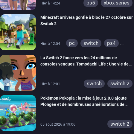
ps5
xbox series
Hier à 14:24
Minecraft arrivera gonflé à bloc le 27 octobre sur
Switch 2
pc
switch
ps4
Hier à 12:54
ps vita
xbox one
La Switch 2 fonce vers les 24 millions de
wiiu
3ds
ps3
consoles vendues, Tomodachi Life : Une vie de
xbox 360
switch 2
rêve dépasse aujourd’hui les 8 millions
switch
switch 2
Hier à 12:01
Pokémon Pokopia : la mise à jour 2.0.0 ajoute
Plongée et de nombreuses améliorations de
confort
switch 2
05 août 2026 à 19:06