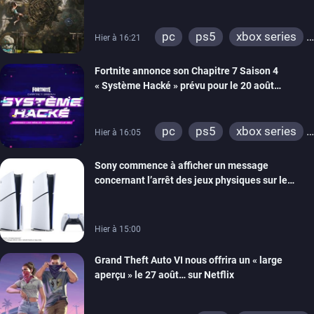
énigmes dans une nouvelle vidéo des coulisses
de développement
pc
ps5
xbox series
Hier à 16:21
switch 2
Fortnite annonce son Chapitre 7 Saison 4
« Système Hacké » prévu pour le 20 août
prochain, tandis que Les Simpson ont fait leur
retour
pc
ps5
xbox series
Hier à 16:05
switch
ios
android
Sony commence à afficher un message
ps4
xbox one
concernant l’arrêt des jeux physiques sur le
switch 2
carton des PlayStation 5
Hier à 15:00
Grand Theft Auto VI nous offrira un « large
aperçu » le 27 août… sur Netflix