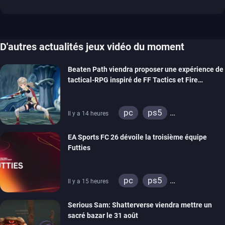
D'autres actualités jeux vidéo du moment
Beaten Path viendra proposer une expérience de
tactical-RPG inspiré de FF Tactics et Fire
Emblem
pc
ps5
Il y a 14 heures
xbox series
switch
EA Sports FC 26 dévoile la troisième équipe
Futties
pc
ps5
Il y a 15 heures
xbox series
switch
Serious Sam: Shatterverse viendra mettre un
ps4
xbox one
sacré bazar le 31 août
switch 2