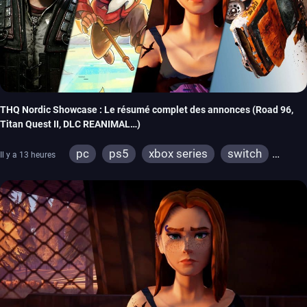
THQ Nordic Showcase : Le résumé complet des annonces (Road 96,
Titan Quest II, DLC REANIMAL…)
pc
ps5
xbox series
switch
Il y a 13 heures
stadia
ps4
xbox one
switch 2