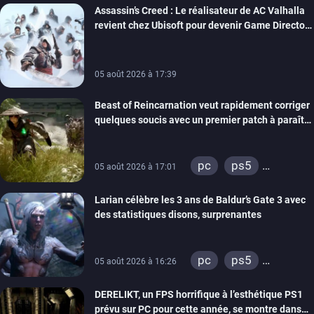
Assassin’s Creed : Le réalisateur de AC Valhalla
revient chez Ubisoft pour devenir Game Director
de la marque
05 août 2026 à 17:39
Beast of Reincarnation veut rapidement corriger
quelques soucis avec un premier patch à paraître
bientôt
pc
ps5
05 août 2026 à 17:01
xbox series
Larian célèbre les 3 ans de Baldur’s Gate 3 avec
des statistiques disons, surprenantes
pc
ps5
05 août 2026 à 16:26
xbox series
DERELIKT, un FPS horrifique à l’esthétique PS1
prévu sur PC pour cette année, se montre dans