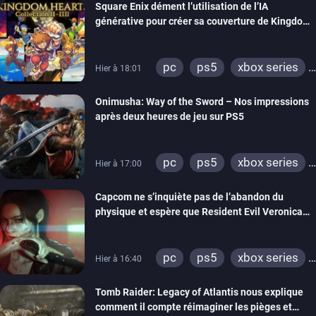
Square Enix dément l’utilisation de l’IA
générative pour créer sa couverture de Kingdom
Hearts Collection
pc
ps5
xbox series
Hier à 18:01
switch 2
Onimusha: Way of the Sword – Nos impressions
après deux heures de jeu sur PS5
pc
ps5
xbox series
Hier à 17:00
switch 2
Capcom ne s’inquiète pas de l’abandon du
physique et espère que Resident Evil Veronica
imitera Requiem pour dynamiser la série
pc
ps5
xbox series
Hier à 16:40
switch 2
Tomb Raider: Legacy of Atlantis nous explique
comment il compte réimaginer les pièges et