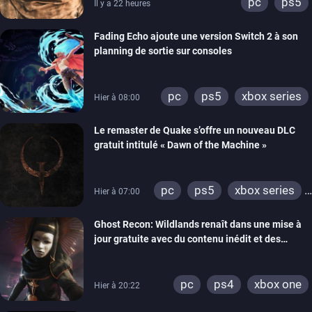
pc
ps5
Il y a 22 heures
Fading Echo ajoute une version Switch 2 à son
planning de sortie sur consoles
pc
ps5
xbox series
Hier à 08:00
Le remaster de Quake s’offre un nouveau DLC
gratuit intitulé « Dawn of the Machine »
pc
ps5
xbox series
Hier à 07:00
switch
ps4
Ghost Recon: Wildlands renaît dans une mise à
xbox one
nintendo 64
jour gratuite avec du contenu inédit et des
visuels améliorés
pc
ps4
xbox one
Hier à 20:22