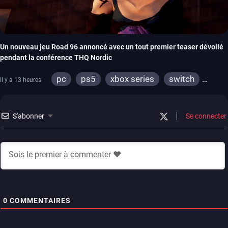
Un nouveau jeu Road 96 annoncé avec un tout premier teaser dévoilé
pendant la conférence THQ Nordic
pc
ps5
xbox series
switch
Il y a 13 heures
stadia
ps4
xbox one
S'abonner
Se connecter
0
COMMENTAIRES