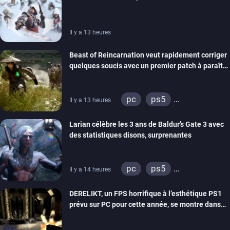
de la marque
Il y a 13 heures
Beast of Reincarnation veut rapidement corriger
quelques soucis avec un premier patch à paraître
bientôt
pc
ps5
Il y a 13 heures
xbox series
Larian célèbre les 3 ans de Baldur’s Gate 3 avec
des statistiques disons, surprenantes
pc
ps5
Il y a 14 heures
xbox series
DERELIKT, un FPS horrifique à l’esthétique PS1
prévu sur PC pour cette année, se montre dans
un trailer de gameplay