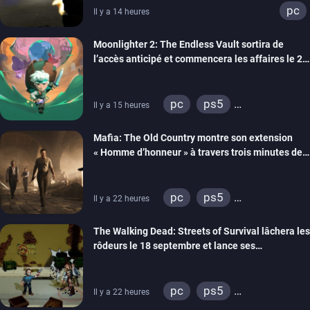
pc
Il y a 14 heures
Moonlighter 2: The Endless Vault sortira de
l’accès anticipé et commencera les affaires le 2
septembre
pc
ps5
Il y a 15 heures
xbox series
Mafia: The Old Country montre son extension
« Homme d’honneur » à travers trois minutes de
gameplay commenté
pc
ps5
Il y a 22 heures
xbox series
The Walking Dead: Streets of Survival lâchera les
rôdeurs le 18 septembre et lance ses
précommandes
pc
ps5
Il y a 22 heures
xbox series
switch