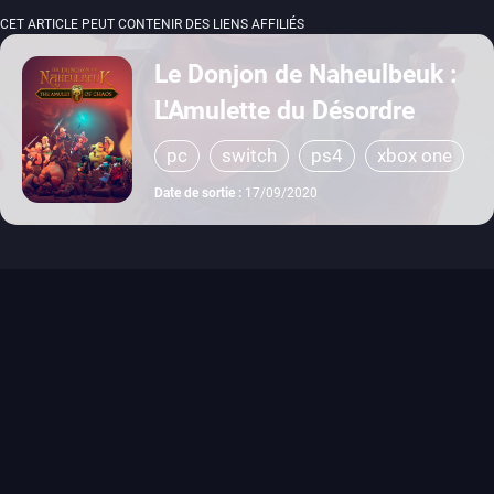
CET ARTICLE PEUT CONTENIR DES LIENS AFFILIÉS
Le Donjon de Naheulbeuk :
L'Amulette du Désordre
pc
switch
ps4
xbox one
Date de sortie :
17/09/2020