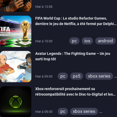
Hier à 13:08
FIFA World Cup : Le studio Refactor Games,
derrière le jeu de Netflix, a été fermé par Delphi
Interactive
pc
ios
android
Hier à 10:00
Avatar Legends : The Fighting Game – Un jeu
sorti trop tôt
pc
ps5
xbox series
Hier à 09:00
switch
switch 2
Xbox renforcerait prochainement sa
rétrocompatibilité avec le Disc-to-Digital et les
portages de jeux Xbox 360 sur PC
pc
xbox series
Hier à 08:00