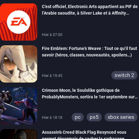
C’est officiel, Electronic Arts appartient au PIF de
switch 2
l’Arabie saoudite, à Silver Lake et à Affinity
Partners
Hier à 07:00
Fire Emblem: Fortune’s Weave : Tout ce qu’il faut
savoir (héros, classes, nouveautés, spoilers…)
switch 2
Hier à 19:45
Crimson Moon, le Soulslike gothique de
ProbablyMonsters, sortira le 1er septembre sur
PC, PS5 et Xbox Series
pc
ps5
xbox series
Hier à 18:18
Assassin’s Creed Black Flag Resynced vous
permet désormais de cacher la sarbacane