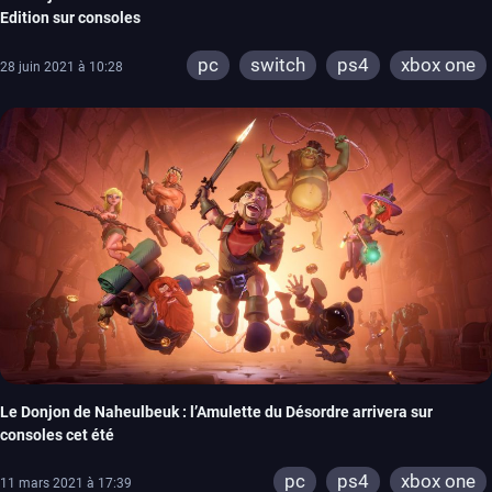
Edition sur consoles
pc
switch
ps4
xbox one
28 juin 2021 à 10:28
Le Donjon de Naheulbeuk : l’Amulette du Désordre arrivera sur
consoles cet été
pc
ps4
xbox one
11 mars 2021 à 17:39