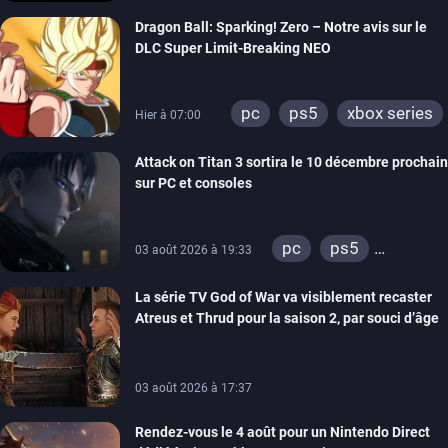
xbox one
xbox 360
Dragon Ball: Sparking! Zero – Notre avis sur le
DLC Super Limit-Breaking NEO
pc
ps5
xbox series
Hier à 07:00
Attack on Titan 3 sortira le 10 décembre prochain
sur PC et consoles
pc
ps5
03 août 2026 à 19:33
xbox series
La série TV God of War va visiblement recaster
switch 2
Atreus et Thrud pour la saison 2, par souci d’âge
03 août 2026 à 17:37
Rendez-vous le 4 août pour un Nintendo Direct