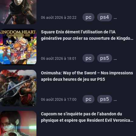
visuels améliorés
pc
ps4
06 août 2026 à 20:22
xbox one
Square Enix dément l’utilisation de l’IA
générative pour créer sa couverture de Kingdom
Hearts Collection
pc
ps5
06 août 2026 à 18:01
xbox series
Onimusha: Way of the Sword – Nos impressions
switch 2
après deux heures de jeu sur PS5
pc
ps5
06 août 2026 à 17:00
xbox series
Capcom ne s’inquiète pas de l’abandon du
switch 2
physique et espère que Resident Evil Veronica
imitera Requiem pour dynamiser la série