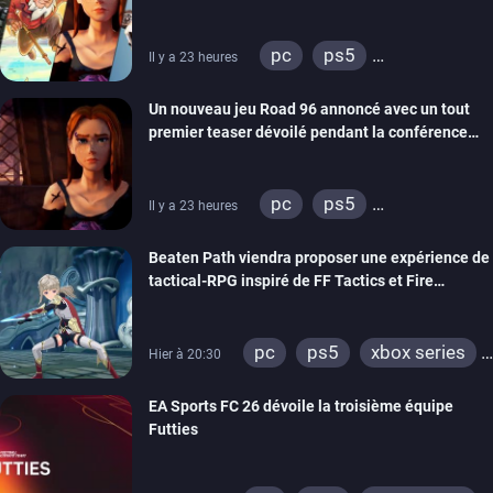
REANIMAL…)
pc
ps5
Il y a 23 heures
xbox series
switch
Un nouveau jeu Road 96 annoncé avec un tout
stadia
ps4
premier teaser dévoilé pendant la conférence
xbox one
switch 2
THQ Nordic
pc
ps5
Il y a 23 heures
xbox series
switch
Beaten Path viendra proposer une expérience de
stadia
ps4
tactical-RPG inspiré de FF Tactics et Fire
xbox one
Emblem
pc
ps5
xbox series
Hier à 20:30
switch
EA Sports FC 26 dévoile la troisième équipe
Futties