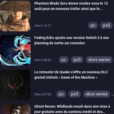
Phantom Blade Zero donne rendez-vous le 12
août pour un nouveau trailer ainsi que le
lancement des précommandes
pc
ps5
Hier à 12:17
Fading Echo ajoute une version Switch 2 à son
planning de sortie sur consoles
pc
ps5
xbox series
Hier à 08:00
Le remaster de Quake s’offre un nouveau DLC
gratuit intitulé « Dawn of the Machine »
pc
ps5
xbox series
Hier à 07:00
switch
ps4
Ghost Recon: Wildlands renaît dans une mise à
xbox one
nintendo 64
jour gratuite avec du contenu inédit et des