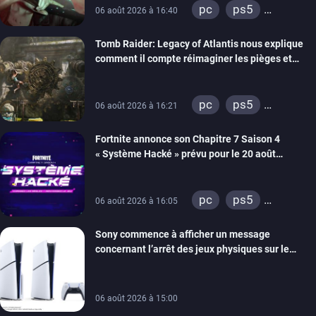
pc
ps5
06 août 2026 à 16:40
xbox series
Tomb Raider: Legacy of Atlantis nous explique
switch 2
comment il compte réimaginer les pièges et
énigmes dans une nouvelle vidéo des coulisses
de développement
pc
ps5
06 août 2026 à 16:21
xbox series
Fortnite annonce son Chapitre 7 Saison 4
switch 2
« Système Hacké » prévu pour le 20 août
prochain, tandis que Les Simpson ont fait leur
retour
pc
ps5
06 août 2026 à 16:05
xbox series
Sony commence à afficher un message
switch
ios
concernant l’arrêt des jeux physiques sur le
android
ps4
carton des PlayStation 5
xbox one
switch 2
06 août 2026 à 15:00