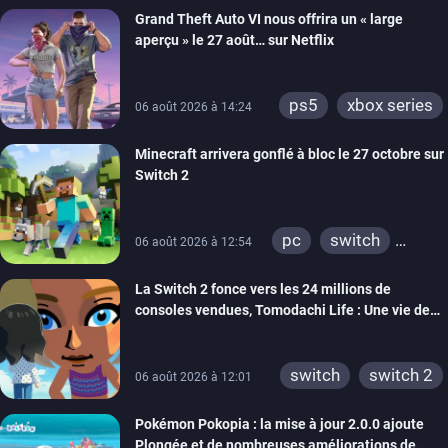
Grand Theft Auto VI nous offrira un « large
aperçu » le 27 août… sur Netflix
ps5
xbox series
06 août 2026 à 14:24
Minecraft arrivera gonflé à bloc le 27 octobre sur
Switch 2
pc
switch
06 août 2026 à 12:54
ps4
ps vita
La Switch 2 fonce vers les 24 millions de
xbox one
wiiu
consoles vendues, Tomodachi Life : Une vie de
3ds
ps3
rêve dépasse aujourd’hui les 8 millions
xbox 360
switch 2
switch
switch 2
06 août 2026 à 12:01
Pokémon Pokopia : la mise à jour 2.0.0 ajoute
Plongée et de nombreuses améliorations de