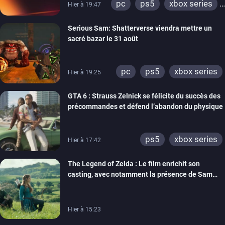
pc
ps5
xbox series
Hier à 19:47
switch
ps4
Serious Sam: Shatterverse viendra mettre un
xbox one
switch 2
sacré bazar le 31 août
pc
ps5
xbox series
Hier à 19:25
GTA 6 : Strauss Zelnick se félicite du succès des
précommandes et défend l’abandon du physique
ps5
xbox series
Hier à 17:42
The Legend of Zelda : Le film enrichit son
casting, avec notamment la présence de Sam
Neill
Hier à 15:23