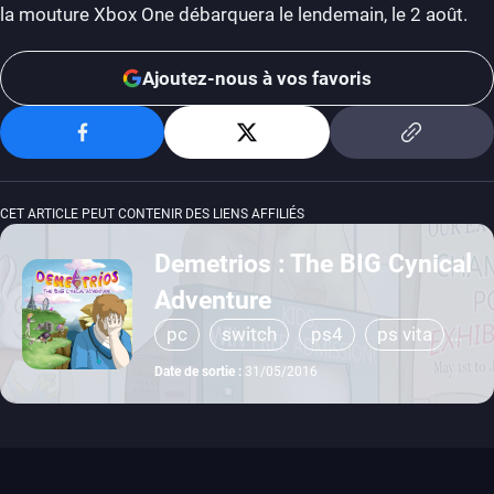
la mouture Xbox One débarquera le lendemain, le 2 août.
Ajoutez-nous à vos favoris
CET ARTICLE PEUT CONTENIR DES LIENS AFFILIÉS
Demetrios : The BIG Cynical
Adventure
pc
switch
ps4
ps vita
xbox one
Date de sortie :
31/05/2016