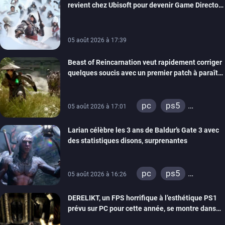
revient chez Ubisoft pour devenir Game Director
de la marque
05 août 2026 à 17:39
Beast of Reincarnation veut rapidement corriger
quelques soucis avec un premier patch à paraître
bientôt
pc
ps5
05 août 2026 à 17:01
xbox series
Larian célèbre les 3 ans de Baldur’s Gate 3 avec
des statistiques disons, surprenantes
pc
ps5
05 août 2026 à 16:26
xbox series
DERELIKT, un FPS horrifique à l’esthétique PS1
prévu sur PC pour cette année, se montre dans
un trailer de gameplay