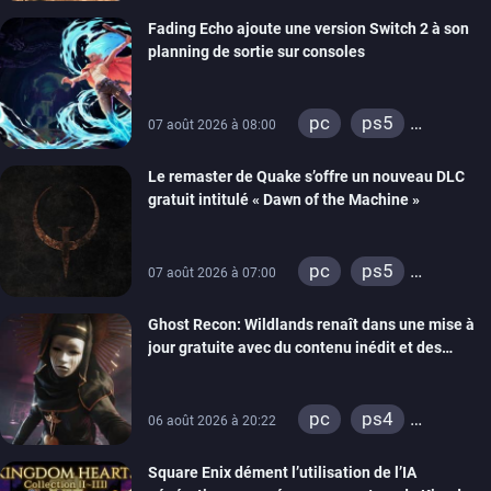
Fading Echo ajoute une version Switch 2 à son
planning de sortie sur consoles
pc
ps5
07 août 2026 à 08:00
xbox series
Le remaster de Quake s’offre un nouveau DLC
gratuit intitulé « Dawn of the Machine »
pc
ps5
07 août 2026 à 07:00
xbox series
Ghost Recon: Wildlands renaît dans une mise à
switch
ps4
jour gratuite avec du contenu inédit et des
xbox one
visuels améliorés
nintendo 64
pc
ps4
06 août 2026 à 20:22
xbox one
Square Enix dément l’utilisation de l’IA