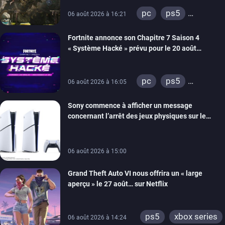
de développement
pc
ps5
06 août 2026 à 16:21
xbox series
Fortnite annonce son Chapitre 7 Saison 4
switch 2
« Système Hacké » prévu pour le 20 août
prochain, tandis que Les Simpson ont fait leur
retour
pc
ps5
06 août 2026 à 16:05
xbox series
Sony commence à afficher un message
switch
ios
concernant l’arrêt des jeux physiques sur le
android
ps4
carton des PlayStation 5
xbox one
switch 2
06 août 2026 à 15:00
Grand Theft Auto VI nous offrira un « large
aperçu » le 27 août… sur Netflix
ps5
xbox series
06 août 2026 à 14:24