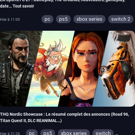
date… Tout savoir
pc
ps5
xbox series
switch 2
Hier à 11:00
THQ Nordic Showcase : Le résumé complet des annonces (Road 96,
Titan Quest II, DLC REANIMAL…)
pc
ps5
xbox series
switch
Hier à 21:26