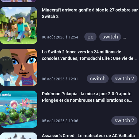
Minecraft arrivera gonflé à bloc le 27 octobre sur
Switch 2
pc
switch
06 août 2026 à 12:54
ps4
ps vita
La Switch 2 fonce vers les 24 millions de
xbox one
wiiu
consoles vendues, Tomodachi Life : Une vie de
3ds
ps3
rêve dépasse aujourd’hui les 8 millions
xbox 360
switch 2
switch
switch 2
06 août 2026 à 12:01
Pokémon Pokopia : la mise à jour 2.0.0 ajoute
Plongée et de nombreuses améliorations de
confort
switch 2
05 août 2026 à 19:06
Assassin’s Creed : Le réalisateur de AC Valhalla