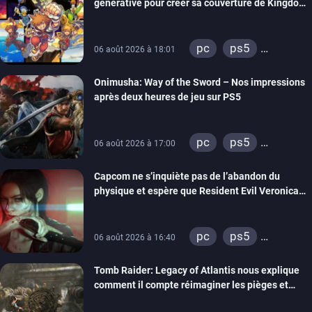
générative pour créer sa couverture de Kingdom
Hearts Collection
pc
ps5
06 août 2026 à 18:01
xbox series
Onimusha: Way of the Sword – Nos impressions
switch 2
après deux heures de jeu sur PS5
pc
ps5
06 août 2026 à 17:00
xbox series
Capcom ne s’inquiète pas de l’abandon du
switch 2
physique et espère que Resident Evil Veronica
imitera Requiem pour dynamiser la série
pc
ps5
06 août 2026 à 16:40
xbox series
Tomb Raider: Legacy of Atlantis nous explique
switch 2
comment il compte réimaginer les pièges et
énigmes dans une nouvelle vidéo des coulisses