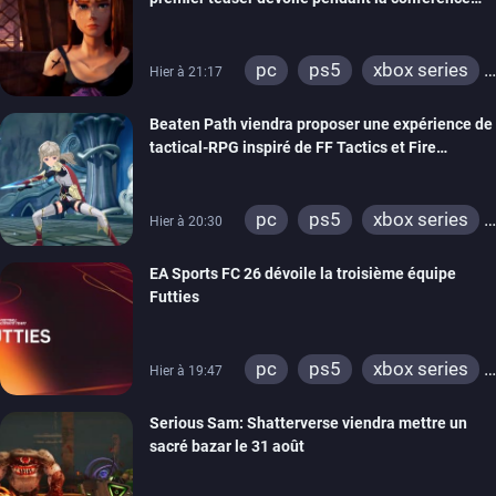
THQ Nordic
pc
ps5
xbox series
Hier à 21:17
switch
stadia
ps4
Beaten Path viendra proposer une expérience de
xbox one
tactical-RPG inspiré de FF Tactics et Fire
Emblem
pc
ps5
xbox series
Hier à 20:30
switch
EA Sports FC 26 dévoile la troisième équipe
Futties
pc
ps5
xbox series
Hier à 19:47
switch
ps4
Serious Sam: Shatterverse viendra mettre un
xbox one
switch 2
sacré bazar le 31 août