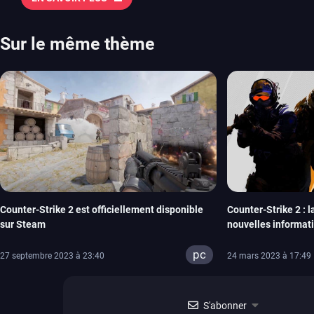
chose d’ambitieux que Pokémon. On n’oubliera pas la période de G
Plague Tale et Metal Gear Solid qui seront là. La liste de toutes les s
2026 Vous trouverez ici tous les jeux majeurs qui sortiront au mois 
Sur le même thème
aussi les jeux de ce mois dans notre page dédiée…
Counter-Strike 2 est officiellement disponible
Counter-Strike 2 : l
sur Steam
nouvelles informati
pc
27 septembre 2023 à 23:40
24 mars 2023 à 17:49
S'abonner