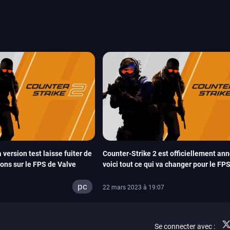
amescom, avec Star Wars,
orties jeux vidéo de août
de juin. Vous trouverez
a version test laisse fuiter de
Counter-Strike 2 est officiellement an
ons sur le FPS de Valve
voici tout ce qui va changer pour le FP
pc
22 mars 2023 à 19:07
Se connecter avec :